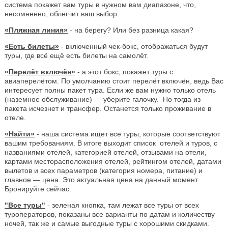
система покажет вам туры в нужном вам диапазоне, что,
несомненно, облегчит ваш выбор.
«Пляжная линия»
- на берегу? Или без разница какая?
«Есть билеты»
- включенный чек-бокс, отображаться будут
туры, где всё ещё есть билеты на самолёт.
«Перелёт включён»
- а этот бокс, покажет туры с
авиаперелётом. По умолчанию стоит перелёт включён, ведь Вас
интересует полны пакет тура. Если же вам нужно только отель
(наземное обслуживание) — уберите галочку. Но тогда из
пакета исчезнет и трансфер. Останется только проживание в
отеле.
«Найти»
- наша система ищет все туры, которые соответствуют
вашим требованиям. В итоге выходит список отелей и туров, с
названиями отелей, категорией отелей, отзывами на отели,
картами месторасположения отелей, рейтингом отелей, датами
вылетов и всех параметров (категория номера, питание) и
главное — цена. Это актуальная цена на данный момент.
Бронируйте сейчас.
"Все туры"
- зеленая кнопка, там лежат все туры от всех
туроператоров, показаны все варианты по датам и количеству
ночей, так же и самые выгодные туры с хорошими скидками.