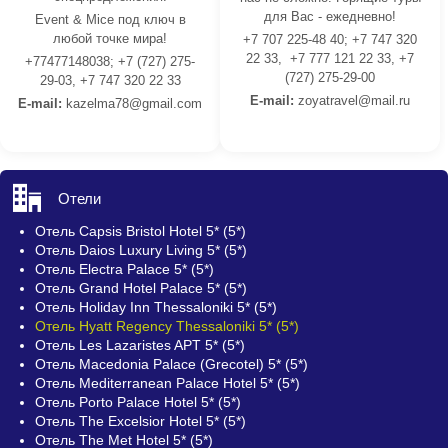
для Вас - ежедневно!
Event & Mice под ключ в
любой точке мира!
+7 707 225-48 40; +7 747 320
22 33, +7 777 121 22 33, +7
+77477148038; +7 (727) 275-
(727) 275-29-00
29-03, +7 747 320 22 33
E-mail:
z
oyatravel@mail.ru
E-mail:
kazelma78@gmail.com
Отели
Отель Capsis Bristol Hotel 5* (5*)
Отель Daios Luxury Living 5* (5*)
Отель Electra Palace 5* (5*)
Отель Grand Hotel Palace 5* (5*)
Отель Holiday Inn Thessaloniki 5* (5*)
Отель Hyatt Regency Thessaloniki 5* (5*)
Отель Les Lazaristes APT 5* (5*)
Отель Macedonia Palace (Grecotel) 5* (5*)
Отель Mediterranean Palace Hotel 5* (5*)
Отель Porto Palace Hotel 5* (5*)
Отель The Excelsior Hotel 5* (5*)
Отель The Met Hotel 5* (5*)