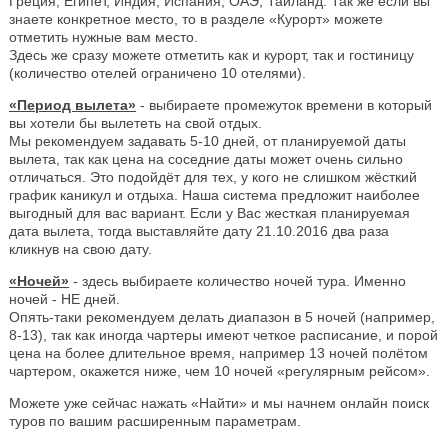
Греция, Египет, Индия, Испания, ОАЭ, Таиланд. Так же если вы
знаете конкретное место, то в разделе «Курорт» можете
отметить нужные вам место.
Здесь же сразу можете отметить как и курорт, так и гостиницу
(количество отелей ограничено 10 отелями).
«Период вылета»
- выбираете промежуток времени в который
вы хотели бы вылететь на свой отдых.
Мы рекомендуем задавать 5-10 дней, от планируемой даты
вылета, так как цена на соседние даты может очень сильно
отличаться. Это подойдёт для тех, у кого не слишком жёсткий
график каникул и отдыха. Наша система предложит наиболее
выгодный для вас вариант. Если у Вас жесткая планируемая
дата вылета, тогда выставляйте дату 21.10.2016 два раза
кликнув на свою дату.
«Ночей»
- здесь выбираете количество ночей тура. Именно
ночей - НЕ дней.
Опять-таки рекомендуем делать диапазон в 5 ночей (например,
8-13), так как иногда чартеры имеют четкое расписание, и порой
цена на более длительное время, например 13 ночей полётом
чартером, окажется ниже, чем 10 ночей «регулярным рейсом».
Можете уже сейчас нажать «Найти» и мы начнем онлайн поиск
туров по вашим расширенным параметрам.