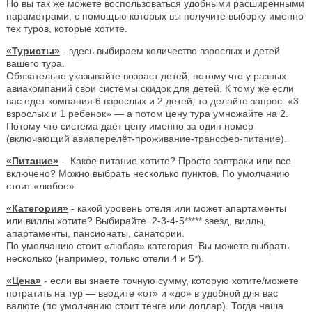
Но вы так же можете воспользоваться удобными расширенными
параметрами, с помощью которых вы получите выборку именно
тех туров, которые хотите.
«Туристы»
- здесь выбираем количество взрослых и детей
вашего тура.
Обязательно указывайте возраст детей, потому что у разных
авиакомпаний свои системы скидок для детей. К тому же если
вас едет компания 6 взрослых и 2 детей, то делайте запрос: «3
взрослых и 1 ребенок» — а потом цену тура умножайте на 2.
Потому что система даёт цену именно за один номер
(включающий авиаперелёт-проживание-трансфер-питание).
«Питание»
- Какое питание хотите? Просто завтраки или все
включено? Можно выбрать несколько пунктов. По умолчанию
стоит «любое».
«Категория»
- какой уровень отеля или может апартаменты
или виллы хотите? Выбирайте 2-3-4-5***** звезд, виллы,
апартаменты, пансионаты, санатории.
По умолчанию стоит «любая» категория. Вы можете выбрать
несколько (например, только отели 4 и 5*).
«Цена»
- если вы знаете точную сумму, которую хотите/можете
потратить на тур — вводите «от» и «до» в удобной для вас
валюте (по умолчанию стоит тенге или доллар). Тогда наша