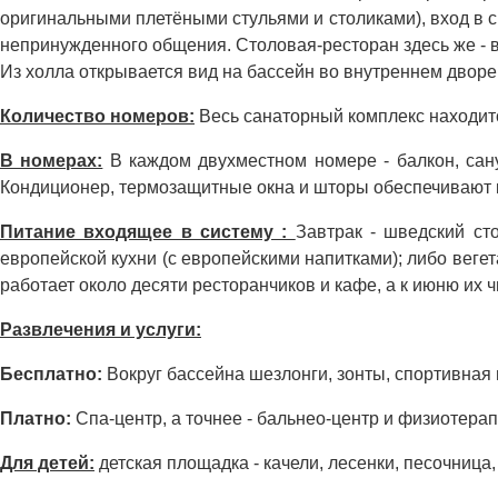
оригинальными плетёными стульями и столиками), вход в сп
непринужденного общения. Столовая-ресторан здесь же - в
Из холла открывается вид на бассейн во внутреннем дворе 
Количество номеров:
Весь санаторный комплекс находит
В номерах:
В каждом двухместном номере - балкон, сану
Кондиционер, термозащитные окна и шторы обеспечивают к
Питание входящее в систему :
Завтрак - шведский ст
европейской кухни (с европейскими напитками); либо веге
работает около десяти ресторанчиков и кафе, а к июню их ч
Развлечения и услуги:
Бесплатно:
Вокруг бассейна шезлонги, зонты, спортивная 
Платно:
Спа-центр, а точнее - бальнео-центр и физиотерап
Для детей:
детская площадка - качели, лесенки, песочница,