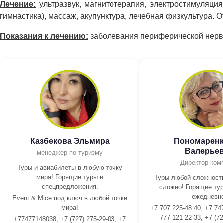
Лечение:
ультразвук, магнитотерапия, электростимуляци
гимнастика), массаж, акупунктура, лечебная физкультура. 
Показания к лечению:
заболевания периферической нервн
Казбекова Эльмира
Пономаренк
Валерье
менеджер-по туризму
Директор ком
Туры и авиабилеты в любую точку
мира! Горящие туры и
Туры любой сложности
спецпредложения.
сложно! Горящие тур
ежедневно
Event & Mice под ключ в любой точке
мира!
+7 707 225-48 40; +7 74
777 121 22 33, +7 (72
+77477148038; +7 (727) 275-29-03, +7