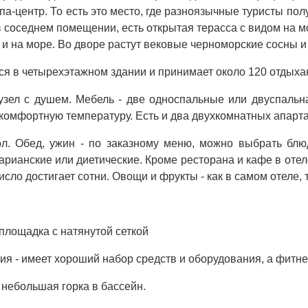
а-центр. То есть это место, где разноязычные туристы пол
 соседнем помещении, есть открытая терасса с видом на м
и на море. Во дворе растут вековые черноморские сосны и 
ся в четырехэтажном здании и принимает около 120 отдых
зел с душем. Мебель - две односпальные или двуспальная
омфортную температуру. Есть и два двухкомнатных апартам
ол. Обед, ужин - по заказному меню, можно выбрать блюд
тарианские или диетические. Кроме ресторана и кафе в оте
исло достигает сотни. Овощи и фрукты - как в самом отеле,
площадка с натянутой сеткой
ия - имеет хороший набор средств и оборудования, а фитне
 небольшая горка в бассейн.