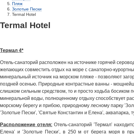
Пляж
Золотые Пески
Termal Hotel
Termal Hotel
Термал 4*
Отель-санаторий расположен на источнике горячей серовод
желающих совместить отдых на море с санаторно-курортн
минеральный источник на морском пляже - позволяют загор
поздней осенью. Природные контрастные ванны - мощнейше
слишком сильным средством, то и просто ходьба босиком п
минеральной воды, полноценному отдыху способствует расп
морскому берегу и прибою, природному лесному парку 'Золо
'Золотые Пески', 'Святые Константин и Елена', аквапарка, 
Расположение отеля:
Отель-санаторий 'Термал' находитс
Елена' и 'Золотые Пески', в 250 м от берега моря в п