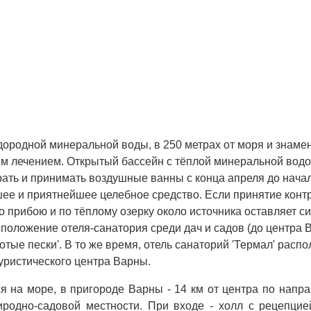
ородной минеральной воды, в 250 метрах от моря и знамен
ым лечением. Открытый бассейн с тёплой минеральной вод
ать и принимать воздушные ванны с конца апреля до начал
е и приятнейшее целебное средство. Если принятие контра
о прибою и по тёплому озерку около источника оставляет 
оложение отеля-санатория среди дач и садов (до центра В
тые пески'. В то же время, отель санаторий 'Термал' расп
туристического центра Варны.
я на море, в пригороде Варны - 14 км от центра по напра
риродно-садовой местности. При входе - холл с рецепци