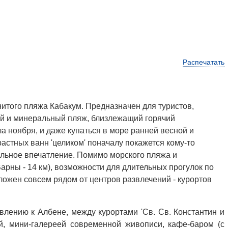
Распечатать
итого пляжа Кабакум. Предназначен для туристов,
ой и минеральный пляж, близлежащий горячий
а ноября, и даже купаться в море ранней весной и
стных ванн 'целиком' поначалу покажется кому-то
сильное впечатление. Помимо морского пляжа и
арны - 14 км), возможности для длительных прогулок по
оложен совсем рядом от центров развлечений - курортов
влению к Албене, между курортами 'Св. Св. Константин и
ей, мини-галереей современной живописи, кафе-баром (с