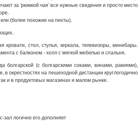
учают за 'рюмкой чая' все нужные сведения и просто место
оре.
ели (более похожие на пихты).
ающих.
 кровати, стол, стулья, зеркала, телевизоры, минибары.
ента с балконом - холл с мягкой мебелью и спальня.
а болгарской (с болгарскими соками, винами, ракиями),
ле, в окрестностях на пешеходной дистанции круглогодично
 так и в продуктовых магазинах и малом рынке.
с-зал логично его дополняет