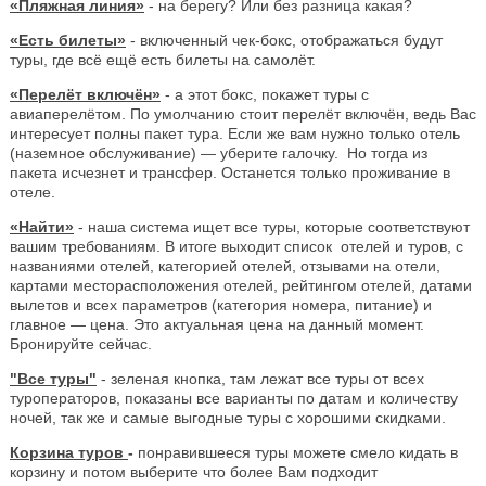
«Пляжная линия»
- на берегу? Или без разница какая?
«Есть билеты»
- включенный чек-бокс, отображаться будут
туры, где всё ещё есть билеты на самолёт.
«Перелёт включён»
- а этот бокс, покажет туры с
авиаперелётом. По умолчанию стоит перелёт включён, ведь Вас
интересует полны пакет тура. Если же вам нужно только отель
(наземное обслуживание) — уберите галочку. Но тогда из
пакета исчезнет и трансфер. Останется только проживание в
отеле.
«Найти»
- наша система ищет все туры, которые соответствуют
вашим требованиям. В итоге выходит список отелей и туров, с
названиями отелей, категорией отелей, отзывами на отели,
картами месторасположения отелей, рейтингом отелей, датами
вылетов и всех параметров (категория номера, питание) и
главное — цена. Это актуальная цена на данный момент.
Бронируйте сейчас.
"Все туры"
- зеленая кнопка, там лежат все туры от всех
туроператоров, показаны все варианты по датам и количеству
ночей, так же и самые выгодные туры с хорошими скидками.
Корзина туров
-
понравившееся туры можете смело кидать в
корзину и потом выберите что более Вам подходит