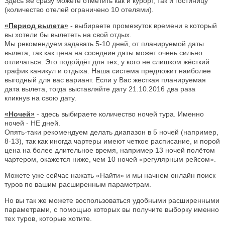
Здесь же сразу можете отметить как и курорт, так и гостиницу
(количество отелей ограничено 10 отелями).
«Период вылета»
- выбираете промежуток времени в который
вы хотели бы вылететь на свой отдых.
Мы рекомендуем задавать 5-10 дней, от планируемой даты
вылета, так как цена на соседние даты может очень сильно
отличаться. Это подойдёт для тех, у кого не слишком жёсткий
график каникул и отдыха. Наша система предложит наиболее
выгодный для вас вариант. Если у Вас жесткая планируемая
дата вылета, тогда выставляйте дату 21.10.2016 два раза
кликнув на свою дату.
«Ночей»
- здесь выбираете количество ночей тура. Именно
ночей - НЕ дней.
Опять-таки рекомендуем делать диапазон в 5 ночей (например,
8-13), так как иногда чартеры имеют четкое расписание, и порой
цена на более длительное время, например 13 ночей полётом
чартером, окажется ниже, чем 10 ночей «регулярным рейсом».
Можете уже сейчас нажать «Найти» и мы начнем онлайн поиск
туров по вашим расширенным параметрам.
Но вы так же можете воспользоваться удобными расширенными
параметрами, с помощью которых вы получите выборку именно
тех туров, которые хотите.