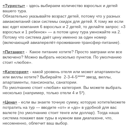
«Туристы»
- здесь выбираем количество взрослых и детей
вашего тура.
Обязательно указывайте возраст детей, потому что у разных
авиакомпаний свои системы скидок для детей. К тому же если
вас едет компания 6 взрослых и 2 детей, то делайте запрос: «3
взрослых и 1 ребенок» — а потом цену тура умножайте на 2.
Потому что система даёт цену именно за один номер
(включающий авиаперелёт-проживание-трансфер-питание).
«Питание»
- Какое питание хотите? Просто завтраки или все
включено? Можно выбрать несколько пунктов. По умолчанию
стоит «любое».
«Категория»
- какой уровень отеля или может апартаменты
или виллы хотите? Выбирайте 2-3-4-5***** звезд, виллы,
апартаменты, пансионаты, санатории.
По умолчанию стоит «любая» категория. Вы можете выбрать
несколько (например, только отели 4 и 5*).
«Цена»
- если вы знаете точную сумму, которую хотите/можете
потратить на тур — вводите «от» и «до» в удобной для вас
валюте (по умолчанию стоит тенге или доллар). Тогда наша
система покажет вам туры в нужном вам диапазоне, что,
несомненно, облегчит ваш выбор.