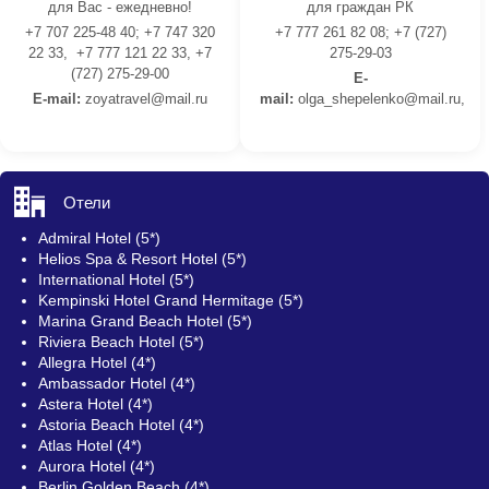
для Вас - ежедневно!
для граждан РК
+7 707 225-48 40; +7 747 320
+7 777 261 82 08; +7 (727)
22 33, +7 777 121 22 33, +7
275-29-03
(727) 275-29-00
E-
E-mail:
z
oyatravel@mail.ru
mail:
olga_shepelenko@mail.ru,
Отели
Admiral Hotel (5*)
Helios Spa & Resort Hotel (5*)
International Hotel (5*)
Kempinski Hotel Grand Hermitage (5*)
Marina Grand Beach Hotel (5*)
Riviera Beach Hotel (5*)
Allegra Hotel (4*)
Ambassador Hotel (4*)
Astera Hotel (4*)
Astoria Beach Hotel (4*)
Atlas Hotel (4*)
Aurora Hotel (4*)
Berlin Golden Beach (4*)