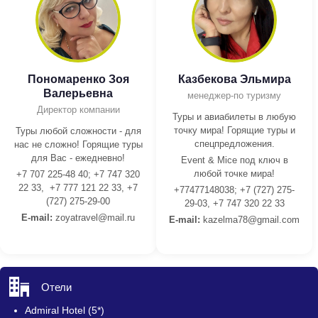
Пономаренко Зоя
Казбекова Эльмира
Валерьевна
менеджер-по туризму
Директор компании
Туры и авиабилеты в любую
точку мира! Горящие туры и
Туры любой сложности - для
спецпредложения.
нас не сложно! Горящие туры
для Вас - ежедневно!
Event & Mice под ключ в
любой точке мира!
+7 707 225-48 40; +7 747 320
22 33, +7 777 121 22 33, +7
+77477148038; +7 (727) 275-
(727) 275-29-00
29-03, +7 747 320 22 33
E-mail:
z
oyatravel@mail.ru
E-mail:
kazelma78@gmail.com
Отели
Admiral Hotel (5*)