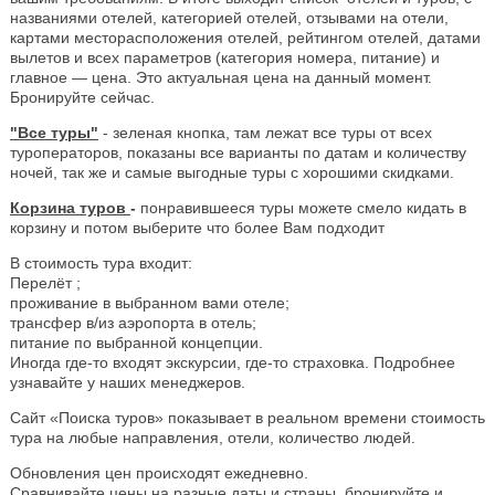
названиями отелей, категорией отелей, отзывами на отели,
картами месторасположения отелей, рейтингом отелей, датами
вылетов и всех параметров (категория номера, питание) и
главное — цена. Это актуальная цена на данный момент.
Бронируйте сейчас.
"Все туры"
- зеленая кнопка, там лежат все туры от всех
туроператоров, показаны все варианты по датам и количеству
ночей, так же и самые выгодные туры с хорошими скидками.
Корзина туров
-
понравившееся туры можете смело кидать в
корзину и потом выберите что более Вам подходит
В стоимость тура входит:
Перелёт ;
проживание в выбранном вами отеле;
трансфер в/из аэропорта в отель;
питание по выбранной концепции.
Иногда где-то входят экскурсии, где-то страховка. Подробнее
узнавайте у наших менеджеров.
Сайт «Поиска туров» показывает в реальном времени стоимость
тура на любые направления, отели, количество людей.
Обновления цен происходят ежедневно.
Сравнивайте цены на разные даты и страны, бронируйте и