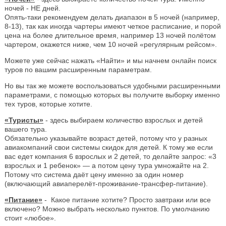
ночей - НЕ дней.
Опять-таки рекомендуем делать диапазон в 5 ночей (например,
8-13), так как иногда чартеры имеют четкое расписание, и порой
цена на более длительное время, например 13 ночей полётом
чартером, окажется ниже, чем 10 ночей «регулярным рейсом».
Можете уже сейчас нажать «Найти» и мы начнем онлайн поиск
туров по вашим расширенным параметрам.
Но вы так же можете воспользоваться удобными расширенными
параметрами, с помощью которых вы получите выборку именно
тех туров, которые хотите.
«Туристы»
- здесь выбираем количество взрослых и детей
вашего тура.
Обязательно указывайте возраст детей, потому что у разных
авиакомпаний свои системы скидок для детей. К тому же если
вас едет компания 6 взрослых и 2 детей, то делайте запрос: «3
взрослых и 1 ребенок» — а потом цену тура умножайте на 2.
Потому что система даёт цену именно за один номер
(включающий авиаперелёт-проживание-трансфер-питание).
«Питание»
- Какое питание хотите? Просто завтраки или все
включено? Можно выбрать несколько пунктов. По умолчанию
стоит «любое».