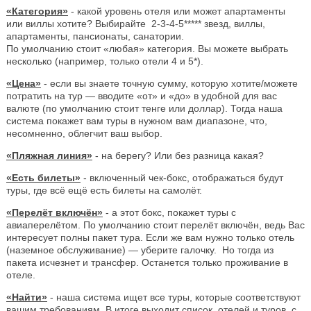
«Категория»
- какой уровень отеля или может апартаменты
или виллы хотите? Выбирайте 2-3-4-5***** звезд, виллы,
апартаменты, пансионаты, санатории.
По умолчанию стоит «любая» категория. Вы можете выбрать
несколько (например, только отели 4 и 5*).
«Цена»
- если вы знаете точную сумму, которую хотите/можете
потратить на тур — вводите «от» и «до» в удобной для вас
валюте (по умолчанию стоит тенге или доллар). Тогда наша
система покажет вам туры в нужном вам диапазоне, что,
несомненно, облегчит ваш выбор.
«Пляжная линия»
- на берегу? Или без разница какая?
«Есть билеты»
- включенный чек-бокс, отображаться будут
туры, где всё ещё есть билеты на самолёт.
«Перелёт включён»
- а этот бокс, покажет туры с
авиаперелётом. По умолчанию стоит перелёт включён, ведь Вас
интересует полны пакет тура. Если же вам нужно только отель
(наземное обслуживание) — уберите галочку. Но тогда из
пакета исчезнет и трансфер. Останется только проживание в
отеле.
«Найти»
- наша система ищет все туры, которые соответствуют
вашим требованиям. В итоге выходит список отелей и туров, с