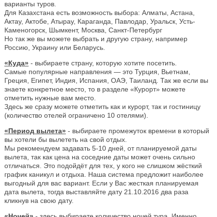
варианты туров.
Для Казахстана есть возможность выбора: Алматы, Астана,
Актау, Актобе, Атырау, Караганда, Павлодар, Уральск, Усть-
Каменогорск, Шымкент, Москва, Санкт-Петербург
Но так же вы можете выбрать и другую страну, например
Россию, Украину или Беларусь.
«Куда»
- выбираете страну, которую хотите посетить.
Самые популярные направления — это Турция, Вьетнам,
Греция, Египет, Индия, Испания, ОАЭ, Таиланд. Так же если вы
знаете конкретное место, то в разделе «Курорт» можете
отметить нужные вам место.
Здесь же сразу можете отметить как и курорт, так и гостиницу
(количество отелей ограничено 10 отелями).
«Период вылета»
- выбираете промежуток времени в который
вы хотели бы вылететь на свой отдых.
Мы рекомендуем задавать 5-10 дней, от планируемой даты
вылета, так как цена на соседние даты может очень сильно
отличаться. Это подойдёт для тех, у кого не слишком жёсткий
график каникул и отдыха. Наша система предложит наиболее
выгодный для вас вариант. Если у Вас жесткая планируемая
дата вылета, тогда выставляйте дату 21.10.2016 два раза
кликнув на свою дату.
«Ночей»
- здесь выбираете количество ночей тура. Именно