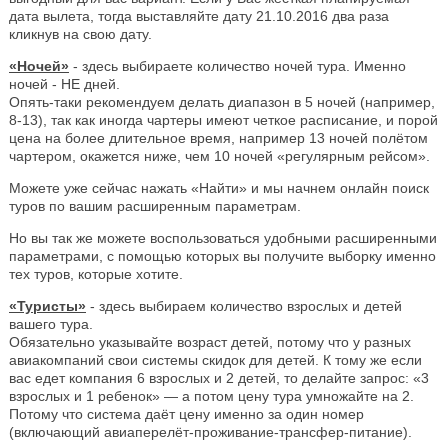
дата вылета, тогда выставляйте дату 21.10.2016 два раза
кликнув на свою дату.
«Ночей»
- здесь выбираете количество ночей тура. Именно
ночей - НЕ дней.
Опять-таки рекомендуем делать диапазон в 5 ночей (например,
8-13), так как иногда чартеры имеют четкое расписание, и порой
цена на более длительное время, например 13 ночей полётом
чартером, окажется ниже, чем 10 ночей «регулярным рейсом».
Можете уже сейчас нажать «Найти» и мы начнем онлайн поиск
туров по вашим расширенным параметрам.
Но вы так же можете воспользоваться удобными расширенными
параметрами, с помощью которых вы получите выборку именно
тех туров, которые хотите.
«Туристы»
- здесь выбираем количество взрослых и детей
вашего тура.
Обязательно указывайте возраст детей, потому что у разных
авиакомпаний свои системы скидок для детей. К тому же если
вас едет компания 6 взрослых и 2 детей, то делайте запрос: «3
взрослых и 1 ребенок» — а потом цену тура умножайте на 2.
Потому что система даёт цену именно за один номер
(включающий авиаперелёт-проживание-трансфер-питание).