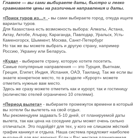
Главное — вы сами выбираете даты, быстро и легко
сравниваете цены на различные направления и даты.
«Поиск туров из…»
-
вы сами выбираете город, откуда ищите
варианты туров.
Для Казахстана есть возможность выбора: Алматы, Астана,
Актау, Актобе, Атырау, Караганда, Павлодар, Уральск, Усть-
Каменогорск, Шымкент, Москва, Санкт-Петербург
Но так же вы можете выбрать и другую страну, например
Россию, Украину или Беларусь.
«Куда»
- выбираете страну, которую хотите посетить.
Самые популярные направления — это Турция, Вьетнам,
Греция, Египет, Индия, Испания, ОАЭ, Таиланд. Так же если вы
знаете конкретное место, то в разделе «Курорт» можете
отметить нужные вам место.
Здесь же сразу можете отметить как и курорт, так и гостиницу
(количество отелей ограничено 10 отелями).
«Период вылета»
- выбираете промежуток времени в который
вы хотели бы вылететь на свой отдых.
Мы рекомендуем задавать 5-10 дней, от планируемой даты
вылета, так как цена на соседние даты может очень сильно
отличаться. Это подойдёт для тех, у кого не слишком жёсткий
график каникул и отдыха. Наша система предложит наиболее
выгодный для вас вариант. Если у Вас жесткая планируемая