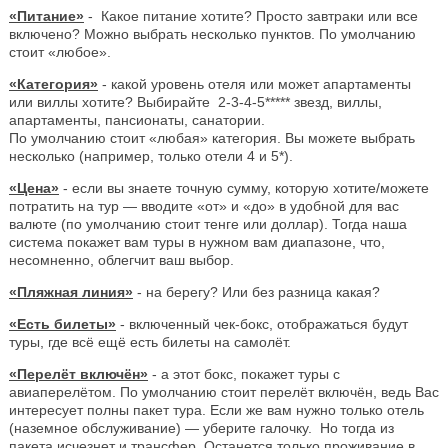
«Питание»
- Какое питание хотите? Просто завтраки или все
включено? Можно выбрать несколько пунктов. По умолчанию
стоит «любое».
«Категория»
- какой уровень отеля или может апартаменты
или виллы хотите? Выбирайте 2-3-4-5***** звезд, виллы,
апартаменты, пансионаты, санатории.
По умолчанию стоит «любая» категория. Вы можете выбрать
несколько (например, только отели 4 и 5*).
«Цена»
- если вы знаете точную сумму, которую хотите/можете
потратить на тур — вводите «от» и «до» в удобной для вас
валюте (по умолчанию стоит тенге или доллар). Тогда наша
система покажет вам туры в нужном вам диапазоне, что,
несомненно, облегчит ваш выбор.
«Пляжная линия»
- на берегу? Или без разница какая?
«Есть билеты»
- включенный чек-бокс, отображаться будут
туры, где всё ещё есть билеты на самолёт.
«Перелёт включён»
- а этот бокс, покажет туры с
авиаперелётом. По умолчанию стоит перелёт включён, ведь Вас
интересует полны пакет тура. Если же вам нужно только отель
(наземное обслуживание) — уберите галочку. Но тогда из
пакета исчезнет и трансфер. Останется только проживание в