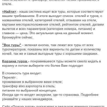
отеле.
«Найти»
- наша система ищет все туры, которые соответствуют
вашим требованиям. В итоге выходит список отелей и туров, с
названиями отелей, категорией отелей, отзывами на отели,
картами месторасположения отелей, рейтингом отелей, датами
вылетов и всех параметров (категория номера, питание) и
главное — цена. Это актуальная цена на данный момент.
Бронируйте сейчас.
"Все туры"
- зеленая кнопка, там лежат все туры от всех
туроператоров, показаны все варианты по датам и количеству
ночей, так же и самые выгодные туры с хорошими скидками.
Корзина туров
-
понравившееся туры можете смело кидать в
корзину и потом выберите что более Вам подходит
В стоимость тура входит:
Перелёт ;
проживание в выбранном вами отеле;
трансфер в/из аэропорта в отель;
питание по выбранной концепции.
Иногда где-то входят экскурсии, где-то страховка. Подробнее
узнавайте у наших менеджеров.
Сайт «Поиска туров» показывает в реальном времени стоимость