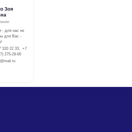
о Зоя
вна
пании
 - для нас не
ы для Вас -
!
7 320 22 33, +7
7) 275-29-00
l@mail.ru