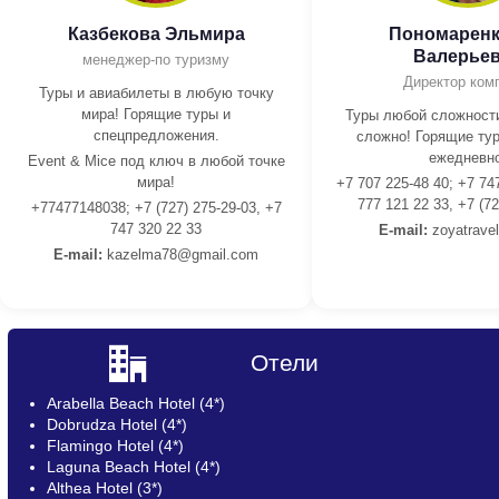
Казбекова Эльмира
Пономаренк
Валерье
менеджер-по туризму
Директор ком
Туры и авиабилеты в любую точку
мира! Горящие туры и
Туры любой сложности
спецпредложения.
сложно! Горящие тур
ежедневно
Event & Mice под ключ в любой точке
мира!
+7 707 225-48 40; +7 74
777 121 22 33, +7 (72
+77477148038; +7 (727) 275-29-03, +7
747 320 22 33
E-mail:
z
oyatrave
E-mail:
kazelma78@gmail.com
Отели
Arabella Beach Hotel (4*)
Dobrudza Hotel (4*)
Flamingo Hotel (4*)
Laguna Beach Hotel (4*)
Althea Hotel (3*)