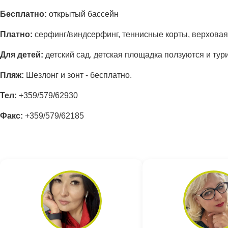
Бесплатно:
открытый бассейн
Платно:
серфинг/виндсерфинг, теннисные корты, верховая е
Для детей:
детский сад. детская площадка ползуются и ту
Пляж:
Шезлонг и зонт - бесплатно.
Тел
:
+359/579/62930
Факс
:
+359/579/62185