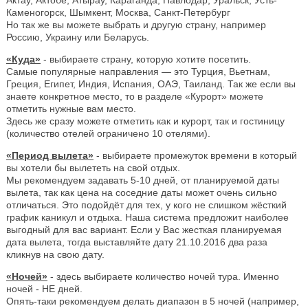
Каменогорск, Шымкент, Москва, Санкт-Петербург
Но так же вы можете выбрать и другую страну, например
Россию, Украину или Беларусь.
«Куда»
- выбираете страну, которую хотите посетить.
Самые популярные направления — это Турция, Вьетнам,
Греция, Египет, Индия, Испания, ОАЭ, Таиланд. Так же если вы
знаете конкретное место, то в разделе «Курорт» можете
отметить нужные вам место.
Здесь же сразу можете отметить как и курорт, так и гостиницу
(количество отелей ограничено 10 отелями).
«Период вылета»
- выбираете промежуток времени в который
вы хотели бы вылететь на свой отдых.
Мы рекомендуем задавать 5-10 дней, от планируемой даты
вылета, так как цена на соседние даты может очень сильно
отличаться. Это подойдёт для тех, у кого не слишком жёсткий
график каникул и отдыха. Наша система предложит наиболее
выгодный для вас вариант. Если у Вас жесткая планируемая
дата вылета, тогда выставляйте дату 21.10.2016 два раза
кликнув на свою дату.
«Ночей»
- здесь выбираете количество ночей тура. Именно
ночей - НЕ дней.
Опять-таки рекомендуем делать диапазон в 5 ночей (например,