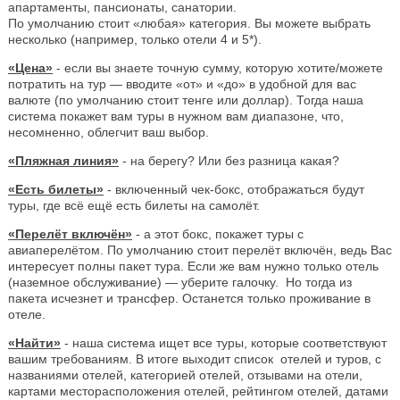
апартаменты, пансионаты, санатории.
По умолчанию стоит «любая» категория. Вы можете выбрать
несколько (например, только отели 4 и 5*).
«Цена»
- если вы знаете точную сумму, которую хотите/можете
потратить на тур — вводите «от» и «до» в удобной для вас
валюте (по умолчанию стоит тенге или доллар). Тогда наша
система покажет вам туры в нужном вам диапазоне, что,
несомненно, облегчит ваш выбор.
«Пляжная линия»
- на берегу? Или без разница какая?
«Есть билеты»
- включенный чек-бокс, отображаться будут
туры, где всё ещё есть билеты на самолёт.
«Перелёт включён»
- а этот бокс, покажет туры с
авиаперелётом. По умолчанию стоит перелёт включён, ведь Вас
интересует полны пакет тура. Если же вам нужно только отель
(наземное обслуживание) — уберите галочку. Но тогда из
пакета исчезнет и трансфер. Останется только проживание в
отеле.
«Найти»
- наша система ищет все туры, которые соответствуют
вашим требованиям. В итоге выходит список отелей и туров, с
названиями отелей, категорией отелей, отзывами на отели,
картами месторасположения отелей, рейтингом отелей, датами