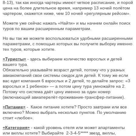
8-13), так как иногда чартеры имеют четкое расписание, и порой
цена на более длительное время, например 13 ночей полётом
чартером, окажется ниже, чем 10 ночей «регулярным рейсом».
Можете уже сейчас нажать «Найти» и мы начнем онлайн поиск
туров по вашим расширенным параметрам.
Но вы так же можете воспользоваться удобными расширенными
параметрами, с помощью которых вы получите выборку именно
тех туров, которые хотите.
«Туристы»
- здесь выбираем количество взрослых и детей
вашего тура.
Обязательно указывайте возраст детей, потому что у разных
авиакомпаний свои системы скидок для детей. К тому же если
вас едет компания 6 взрослых и 2 детей, то делайте запрос: «3
взрослых и 1 ребенок» — а потом цену тура умножайте на 2.
Потому что система даёт цену именно за один номер
(включающий авиаперелёт-проживание-трансфер-питание).
«Питание»
- Какое питание хотите? Просто завтраки или все
включено? Можно выбрать несколько пунктов. По умолчанию
стоит «любое».
«Категория»
- какой уровень отеля или может апартаменты
или виллы хотите? Выбирайте 2-3-4-5***** звезд, виллы,