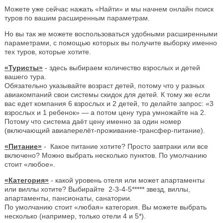
Можете уже сейчас нажать «Найти» и мы начнем онлайн поиск
туров по вашим расширенным параметрам.
Но вы так же можете воспользоваться удобными расширенными
параметрами, с помощью которых вы получите выборку именно
тех туров, которые хотите.
«Туристы»
- здесь выбираем количество взрослых и детей
вашего тура.
Обязательно указывайте возраст детей, потому что у разных
авиакомпаний свои системы скидок для детей. К тому же если
вас едет компания 6 взрослых и 2 детей, то делайте запрос: «3
взрослых и 1 ребенок» — а потом цену тура умножайте на 2.
Потому что система даёт цену именно за один номер
(включающий авиаперелёт-проживание-трансфер-питание).
«Питание»
- Какое питание хотите? Просто завтраки или все
включено? Можно выбрать несколько пунктов. По умолчанию
стоит «любое».
«Категория»
- какой уровень отеля или может апартаменты
или виллы хотите? Выбирайте 2-3-4-5***** звезд, виллы,
апартаменты, пансионаты, санатории.
По умолчанию стоит «любая» категория. Вы можете выбрать
несколько (например, только отели 4 и 5*).