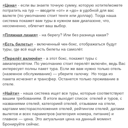
«Цена»
- если вы знаете точную сумму, которую хотите/можете
потратить на тур — вводите «от» и «до» в удобной для вас
валюте (по умолчанию стоит тенге или доллар). Тогда наша
система покажет вам туры в нужном вам диапазоне, что,
несомненно, облегчит ваш выбор.
«Пляжная линия»
- на берегу? Или без разница какая?
«Есть билеты»
- включенный чек-бокс, отображаться будут
туры, где всё ещё есть билеты на самолёт.
«Перелёт включён»
- а этот бокс, покажет туры с
авиаперелётом. По умолчанию стоит перелёт включён, ведь Вас
интересует полны пакет тура. Если же вам нужно только отель
(наземное обслуживание) — уберите галочку. Но тогда из
пакета исчезнет и трансфер. Останется только проживание в
отеле.
«Найти»
- наша система ищет все туры, которые соответствуют
вашим требованиям. В итоге выходит список отелей и туров, с
названиями отелей, категорией отелей, отзывами на отели,
картами месторасположения отелей, рейтингом отелей, датами
вылетов и всех параметров (категория номера, питание) и
главное — цена. Это актуальная цена на данный момент.
Бронируйте сейчас.