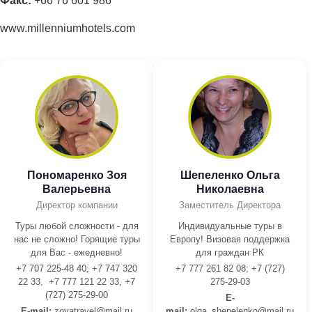
Факс:
+66 76 601 986
www.millenniumhotels.com
Пономаренко Зоя
Шепеленко Ольга
Валерьевна
Николаевна
Директор компании
Заместитель Директора
Туры любой сложности - для
Индивидуальные туры в
нас не сложно! Горящие туры
Европу! Визовая поддержка
для Вас - ежедневно!
для граждан РК
+7 707 225-48 40; +7 747 320
+7 777 261 82 08; +7 (727)
22 33, +7 777 121 22 33, +7
275-29-03
(727) 275-29-00
E-
E-mail:
z
oyatravel@mail.ru
mail:
olga_shepelenko@mail.ru,