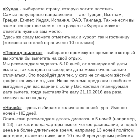
«Куда»
- выбираете страну, которую хотите посетить.
Самые популярные направления — это Турция, Вьетнам,
Греция, Египет, Индия, Испания, ОАЭ, Таиланд. Так же если вы
знаете конкретное место, то в разделе «Курорт» можете
отметить нужные вам место.
Здесь же сразу можете отметить как и курорт, так и гостиницу
(количество отелей ограничено 10 отелями).
«Период вылета»
- выбираете промежуток времени в который
вы хотели бы вылететь на свой отдых.
Мы рекомендуем задавать 5-10 дней, от планируемой даты
вылета, так как цена на соседние даты может очень сильно
отличаться. Это подойдёт для тех, у кого не слишком жёсткий
график каникул и отдыха. Наша система предложит наиболее
выгодный для вас вариант. Если у Вас жесткая планируемая
дата вылета, тогда выставляйте дату 21.10.2016 два раза
кликнув на свою дату.
«Ночей»
- здесь выбираете количество ночей тура. Именно
ночей - НЕ дней.
Опять-таки рекомендуем делать диапазон в 5 ночей (например,
8-13), так как иногда чартеры имеют четкое расписание, и порой
цена на более длительное время, например 13 ночей полётом
чартером, окажется ниже, чем 10 ночей «регулярным рейсом».