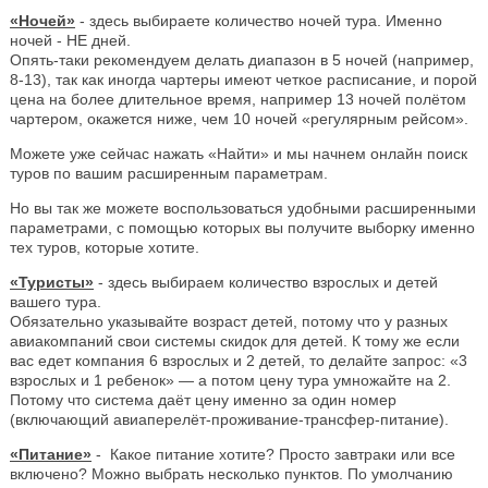
«Ночей»
- здесь выбираете количество ночей тура. Именно
ночей - НЕ дней.
Опять-таки рекомендуем делать диапазон в 5 ночей (например,
8-13), так как иногда чартеры имеют четкое расписание, и порой
цена на более длительное время, например 13 ночей полётом
чартером, окажется ниже, чем 10 ночей «регулярным рейсом».
Можете уже сейчас нажать «Найти» и мы начнем онлайн поиск
туров по вашим расширенным параметрам.
Но вы так же можете воспользоваться удобными расширенными
параметрами, с помощью которых вы получите выборку именно
тех туров, которые хотите.
«Туристы»
- здесь выбираем количество взрослых и детей
вашего тура.
Обязательно указывайте возраст детей, потому что у разных
авиакомпаний свои системы скидок для детей. К тому же если
вас едет компания 6 взрослых и 2 детей, то делайте запрос: «3
взрослых и 1 ребенок» — а потом цену тура умножайте на 2.
Потому что система даёт цену именно за один номер
(включающий авиаперелёт-проживание-трансфер-питание).
«Питание»
- Какое питание хотите? Просто завтраки или все
включено? Можно выбрать несколько пунктов. По умолчанию