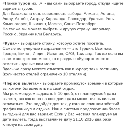
«Поиск туров из…»
-
вы сами выбираете город, откуда ищите
варианты туров.
Для Казахстана есть возможность выбора: Алматы, Астана,
Актау, Актобе, Атырау, Караганда, Павлодар, Уральск, Усть-
Каменогорск, Шымкент, Москва, Санкт-Петербург
Но так же вы можете выбрать и другую страну, например
Россию, Украину или Беларусь.
«Куда»
- выбираете страну, которую хотите посетить.
Самые популярные направления — это Турция, Вьетнам,
Греция, Египет, Индия, Испания, ОАЭ, Таиланд. Так же если вы
знаете конкретное место, то в разделе «Курорт» можете
отметить нужные вам место.
Здесь же сразу можете отметить как и курорт, так и гостиницу
(количество отелей ограничено 10 отелями).
«Период вылета»
- выбираете промежуток времени в который
вы хотели бы вылететь на свой отдых.
Мы рекомендуем задавать 5-10 дней, от планируемой даты
вылета, так как цена на соседние даты может очень сильно
отличаться. Это подойдёт для тех, у кого не слишком жёсткий
график каникул и отдыха. Наша система предложит наиболее
выгодный для вас вариант. Если у Вас жесткая планируемая
дата вылета, тогда выставляйте дату 21.10.2016 два раза
кликнув на свою дату.