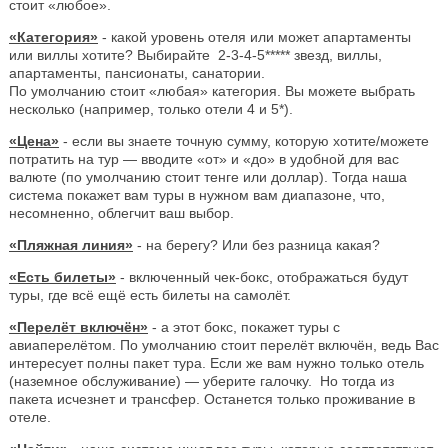
стоит «любое».
«Категория»
- какой уровень отеля или может апартаменты
или виллы хотите? Выбирайте 2-3-4-5***** звезд, виллы,
апартаменты, пансионаты, санатории.
По умолчанию стоит «любая» категория. Вы можете выбрать
несколько (например, только отели 4 и 5*).
«Цена»
- если вы знаете точную сумму, которую хотите/можете
потратить на тур — вводите «от» и «до» в удобной для вас
валюте (по умолчанию стоит тенге или доллар). Тогда наша
система покажет вам туры в нужном вам диапазоне, что,
несомненно, облегчит ваш выбор.
«Пляжная линия»
- на берегу? Или без разница какая?
«Есть билеты»
- включенный чек-бокс, отображаться будут
туры, где всё ещё есть билеты на самолёт.
«Перелёт включён»
- а этот бокс, покажет туры с
авиаперелётом. По умолчанию стоит перелёт включён, ведь Вас
интересует полны пакет тура. Если же вам нужно только отель
(наземное обслуживание) — уберите галочку. Но тогда из
пакета исчезнет и трансфер. Останется только проживание в
отеле.