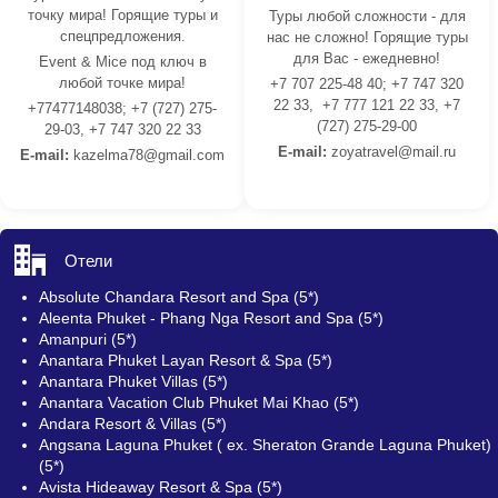
точку мира! Горящие туры и
Туры любой сложности - для
спецпредложения.
нас не сложно! Горящие туры
для Вас - ежедневно!
Event & Mice под ключ в
любой точке мира!
+7 707 225-48 40; +7 747 320
22 33, +7 777 121 22 33, +7
+77477148038; +7 (727) 275-
(727) 275-29-00
29-03, +7 747 320 22 33
E-mail:
z
oyatravel@mail.ru
E-mail:
kazelma78@gmail.com
Отели
Absolute Chandara Resort and Spa (5*)
Aleenta Phuket - Phang Nga Resort and Spa (5*)
Amanpuri (5*)
Anantara Phuket Layan Resort & Spa (5*)
Anantara Phuket Villas (5*)
Anantara Vacation Club Phuket Mai Khao (5*)
Andara Resort & Villas (5*)
Angsana Laguna Phuket ( ex. Sheraton Grande Laguna Phuket)
(5*)
Avista Hideaway Resort & Spa (5*)