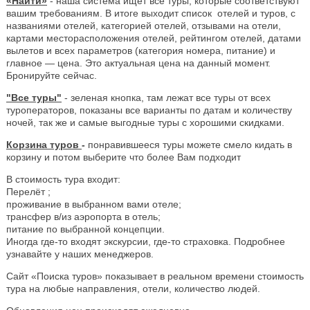
«Найти»
- наша система ищет все туры, которые соответствуют
вашим требованиям. В итоге выходит список отелей и туров, с
названиями отелей, категорией отелей, отзывами на отели,
картами месторасположения отелей, рейтингом отелей, датами
вылетов и всех параметров (категория номера, питание) и
главное — цена. Это актуальная цена на данный момент.
Бронируйте сейчас.
"Все туры"
- зеленая кнопка, там лежат все туры от всех
туроператоров, показаны все варианты по датам и количеству
ночей, так же и самые выгодные туры с хорошими скидками.
Корзина туров
-
понравившееся туры можете смело кидать в
корзину и потом выберите что более Вам подходит
В стоимость тура входит:
Перелёт ;
проживание в выбранном вами отеле;
трансфер в/из аэропорта в отель;
питание по выбранной концепции.
Иногда где-то входят экскурсии, где-то страховка. Подробнее
узнавайте у наших менеджеров.
Сайт «Поиска туров» показывает в реальном времени стоимость
тура на любые направления, отели, количество людей.