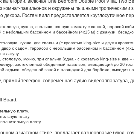
 категорий, включая One Bedroom Double Pool Villa, Two Bed
из комнат-павильонов и окружены пышными тропическими з
о декора. Гостям вилл предоставляется круглосуточное пе
, столовую, кухню, спальню, ванную комнату с ванной, паровой каб
 с небольшим бассейном и бассейном (4х15 м) с джакузи, беседко
 столовую, кухню, две спальни (с кроватью king-size и двумя крова
двор с садом, террасой с небольшим бассейном и бассейном (4х15 
 и лагуну.
, столовую, кухню, три спальни (одна - с кроватью king-size и две
оцедур, застекленный обеденный павильон, вмещающий до 20 гост
ной отдыха, обеденной зоной и площадкой для барбекю; выходит на
, прямой телефон, современная аудио-видеоаппаратура, дом
ll Board.
ительную плату.
ительную плату.
дополнительную плату.
ионном азиатском стиле, предлагает разнообразие блюд, с