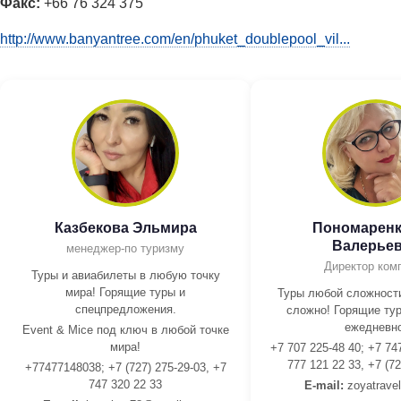
Факс:
+66 76 324 375
http://www.banyantree.com/en/phuket_doublepool_vil...
Казбекова Эльмира
Пономаренк
Валерье
менеджер-по туризму
Директор ком
Туры и авиабилеты в любую точку
мира! Горящие туры и
Туры любой сложности
спецпредложения.
сложно! Горящие тур
ежедневно
Event & Mice под ключ в любой точке
мира!
+7 707 225-48 40; +7 74
777 121 22 33, +7 (72
+77477148038; +7 (727) 275-29-03, +7
747 320 22 33
E-mail:
z
oyatrave