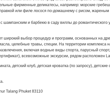
тельные фирменные деликатесы, например: морские гребешк
правкой или филе лосося по-домашнему с рисом, жареным с 
 с шампанским и барбекю в саду виллы до романтического 
т широкий выбор процедур и программ, основанных на дре
масла, целебные травы, специи. На территории комплекса на
влечения, включая водные виды спорта, парусный спорт, д
ертификат), всевозможные экскурсии, рядом расположен Lag
ната, детский клуб, детская кроватка (по запросу), детские
а.
hur Talang Phuket 83110