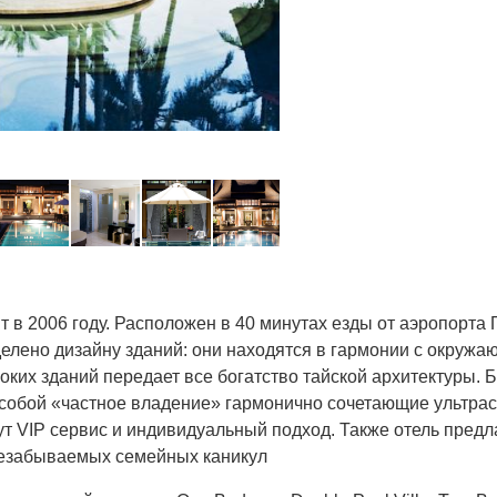
 в 2006 году. Расположен в 40 минутах езды от аэропорта Пх
лено дизайну зданий: они находятся в гармонии с окружа
их зданий передает все богатство тайской архитектуры. Б
собой «частное владение» гармонично сочетающие ультра
т VIP сервис и индивидуальный подход. Также отель предл
незабываемых семейных каникул