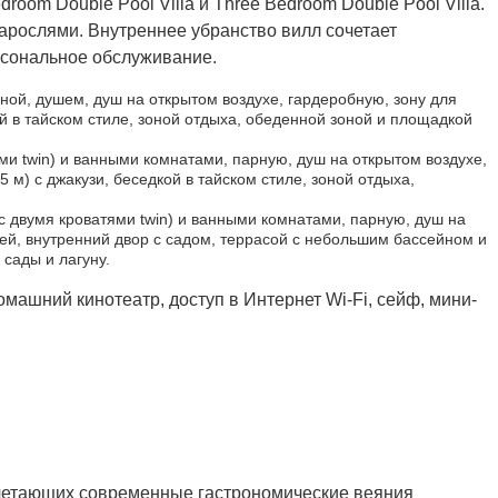
room Double Pool Villa и Three Bedroom Double Pool Villa.
арослями. Внутреннее убранство вилл сочетает
рсональное обслуживание.
иной, душем, душ на открытом воздухе, гардеробную, зону для
й в тайском стиле, зоной отдыха, обеденной зоной и площадкой
тями twin) и ванными комнатами, парную, душ на открытом воздухе,
м) с джакузи, беседкой в тайском стиле, зоной отдыха,
 – с двумя кроватями twin) и ванными комнатами, парную, душ на
ей, внутренний двор с садом, террасой с небольшим бассейном и
 сады и лагуну.
ашний кинотеатр, доступ в Интернет Wi-Fi, сейф, мини-
очетающих современные гастрономические веяния