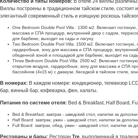
Количество и типы номеров:
В отеле 24 виллы различных
Виллы построены в традиционном тайском стиле, состоят 
элегантный современный стиль и изящную роскошь тайског
One Bedroom Double Pool Villa : 1300 м2. Включает гостиную
массажа и СПА процедур, внутренний двор с садом, террасой
для барбекю; выходит на сады и лагуну.
Two Bedroom Double Pool Villa: 1500 м2. Включает гостиную,
гардеробные, зону для массажа и СПА процедур, внутренний 
обеденной зоной и площадкой для барбекю; выходит на сады
Three Bedroom Double Pool Villa: 2500 м2. Включает гостиную
открытом воздухе, гардеробные, зону для массажа и СПА пр
бассейном (4х15 м) с джакузи, беседкой в тайском стиле, зо
В номерах:
В каждом номере: кондиционер, телевизор LCD
бар, винный бар, кофеварка, фен, халаты.
Питание
по
системе
отеля
:
Bed & Breakfast, Half Board, Fu
Bed & Breakfast: завтрак - шведский стол; напитки за дополн
Half Board: завтрак, ужин - шведский стол; напитки за дополн
Full Board: завтрак, обед, ужин - шведский стол; напитки за 
Рестораны и бары:
Ресторан
Tre
, выполненный в традиц