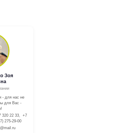
о Зоя
вна
пании
 - для нас не
ы для Вас -
!
7 320 22 33, +7
7) 275-29-00
l@mail.ru