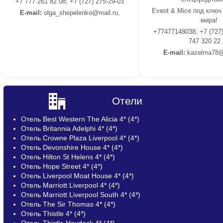
+7 777 261 82 08; +7 (727) 275-29-03
Event & Mice под ключ
E-mail:
olga_shepelenko@mail.ru,
мира!
+77477148038; +7 (727)
747 320 22
E-mail:
kazelma78@
Отели
Отель Best Western The Alicia 4* (4*)
Отель Britannia Adelphi 4* (4*)
Отель Crowne Plaza Liverpool 4* (4*)
Отель Devonshire House 4* (4*)
Отель Hilton St Helens 4* (4*)
Отель Hope Street 4* (4*)
Отель Liverpool Moat House 4* (4*)
Отель Marriott Liverpool 4* (4*)
Отель Marriott Liverpool South 4* (4*)
Отель The Sir Thomas 4* (4*)
Отель Thistle 4* (4*)
Отель Thistle Haydock 4* (4*)