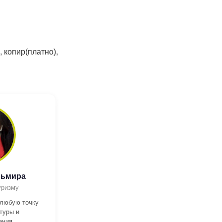
, копир(платно),
льмира
уризму
 любую точку
туры и
ения.