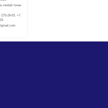
 в любой точке
 275-29-03, +7
 33
gmail.com