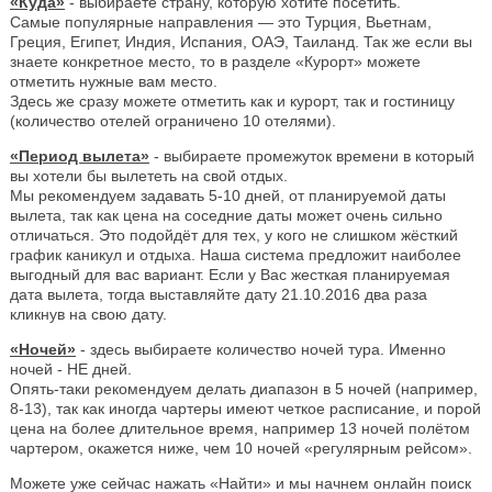
«Куда»
- выбираете страну, которую хотите посетить.
Самые популярные направления — это Турция, Вьетнам,
Греция, Египет, Индия, Испания, ОАЭ, Таиланд. Так же если вы
знаете конкретное место, то в разделе «Курорт» можете
отметить нужные вам место.
Здесь же сразу можете отметить как и курорт, так и гостиницу
(количество отелей ограничено 10 отелями).
«Период вылета»
- выбираете промежуток времени в который
вы хотели бы вылететь на свой отдых.
Мы рекомендуем задавать 5-10 дней, от планируемой даты
вылета, так как цена на соседние даты может очень сильно
отличаться. Это подойдёт для тех, у кого не слишком жёсткий
график каникул и отдыха. Наша система предложит наиболее
выгодный для вас вариант. Если у Вас жесткая планируемая
дата вылета, тогда выставляйте дату 21.10.2016 два раза
кликнув на свою дату.
«Ночей»
- здесь выбираете количество ночей тура. Именно
ночей - НЕ дней.
Опять-таки рекомендуем делать диапазон в 5 ночей (например,
8-13), так как иногда чартеры имеют четкое расписание, и порой
цена на более длительное время, например 13 ночей полётом
чартером, окажется ниже, чем 10 ночей «регулярным рейсом».
Можете уже сейчас нажать «Найти» и мы начнем онлайн поиск