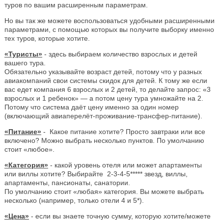
туров по вашим расширенным параметрам.
Но вы так же можете воспользоваться удобными расширенными
параметрами, с помощью которых вы получите выборку именно
тех туров, которые хотите.
«Туристы»
- здесь выбираем количество взрослых и детей
вашего тура.
Обязательно указывайте возраст детей, потому что у разных
авиакомпаний свои системы скидок для детей. К тому же если
вас едет компания 6 взрослых и 2 детей, то делайте запрос: «3
взрослых и 1 ребенок» — а потом цену тура умножайте на 2.
Потому что система даёт цену именно за один номер
(включающий авиаперелёт-проживание-трансфер-питание).
«Питание»
- Какое питание хотите? Просто завтраки или все
включено? Можно выбрать несколько пунктов. По умолчанию
стоит «любое».
«Категория»
- какой уровень отеля или может апартаменты
или виллы хотите? Выбирайте 2-3-4-5***** звезд, виллы,
апартаменты, пансионаты, санатории.
По умолчанию стоит «любая» категория. Вы можете выбрать
несколько (например, только отели 4 и 5*).
«Цена»
- если вы знаете точную сумму, которую хотите/можете