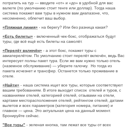
потратить на тур — вводите «от» и «до» в удобной для вас
валюте (по умолчанию стоит тенге или доллар). Тогда наша
система покажет вам туры в нужном вам диапазоне, что,
несомненно, облегчит ваш выбор.
«Пляжная линия»
- на берегу? Или без разница какая?
«Есть билеты»
- включенный чек-бокс, отображаться будут
туры, где всё ещё есть билеты на самолёт.
«Перелёт включён»
- а этот бокс, покажет туры с
авиаперелётом. По умолчанию стоит перелёт включён, ведь Вас
интересует полны пакет тура. Если же вам нужно только отель
(наземное обслуживание) — уберите галочку. Но тогда из
пакета исчезнет и трансфер. Останется только проживание в
отеле.
«Найти»
- наша система ищет все туры, которые соответствуют
вашим требованиям. В итоге выходит список отелей и туров, с
названиями отелей, категорией отелей, отзывами на отели,
картами месторасположения отелей, рейтингом отелей, датами
вылетов и всех параметров (категория номера, питание) и
главное — цена. Это актуальная цена на данный момент.
Бронируйте сейчас.
"Все туры"
- зеленая кнопка, там лежат все туры от всех