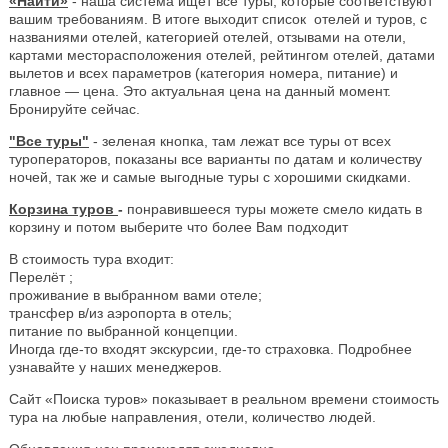
«Найти»
- наша система ищет все туры, которые соответствуют
вашим требованиям. В итоге выходит список отелей и туров, с
названиями отелей, категорией отелей, отзывами на отели,
картами месторасположения отелей, рейтингом отелей, датами
вылетов и всех параметров (категория номера, питание) и
главное — цена. Это актуальная цена на данный момент.
Бронируйте сейчас.
"Все туры"
- зеленая кнопка, там лежат все туры от всех
туроператоров, показаны все варианты по датам и количеству
ночей, так же и самые выгодные туры с хорошими скидками.
Корзина туров
-
понравившееся туры можете смело кидать в
корзину и потом выберите что более Вам подходит
В стоимость тура входит:
Перелёт ;
проживание в выбранном вами отеле;
трансфер в/из аэропорта в отель;
питание по выбранной концепции.
Иногда где-то входят экскурсии, где-то страховка. Подробнее
узнавайте у наших менеджеров.
Сайт «Поиска туров» показывает в реальном времени стоимость
тура на любые направления, отели, количество людей.