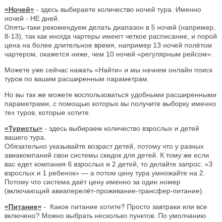
«Ночей»
- здесь выбираете количество ночей тура. Именно
ночей - НЕ дней.
Опять-таки рекомендуем делать диапазон в 5 ночей (например,
8-13), так как иногда чартеры имеют четкое расписание, и порой
цена на более длительное время, например 13 ночей полётом
чартером, окажется ниже, чем 10 ночей «регулярным рейсом».
Можете уже сейчас нажать «Найти» и мы начнем онлайн поиск
туров по вашим расширенным параметрам.
Но вы так же можете воспользоваться удобными расширенными
параметрами, с помощью которых вы получите выборку именно
тех туров, которые хотите.
«Туристы»
- здесь выбираем количество взрослых и детей
вашего тура.
Обязательно указывайте возраст детей, потому что у разных
авиакомпаний свои системы скидок для детей. К тому же если
вас едет компания 6 взрослых и 2 детей, то делайте запрос: «3
взрослых и 1 ребенок» — а потом цену тура умножайте на 2.
Потому что система даёт цену именно за один номер
(включающий авиаперелёт-проживание-трансфер-питание).
«Питание»
- Какое питание хотите? Просто завтраки или все
включено? Можно выбрать несколько пунктов. По умолчанию