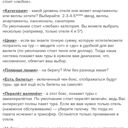
стоит «любое».
«Категория»
- какой уровень отеля или может апартаменты
или виллы хотите? Выбирайте 2-3-4-5***** звезд, виллы,
апартаменты, пансионаты, санатории.
По умолчанию стоит «любая» категория. Вы можете выбрать
несколько (например, только отели 4 и 5*).
«Цена»
- если вы знаете точную сумму, которую хотите/можете
потратить на тур — вводите «от» и «до» в удобной для вас
валюте (по умолчанию стоит тенге или доллар). Тогда наша
система покажет вам туры в нужном вам диапазоне, что,
несомненно, облегчит ваш выбор.
«Пляжная линия»
- на берегу? Или без разница какая?
«Есть билеты»
- включенный чек-бокс, отображаться будут
туры, где всё ещё есть билеты на самолёт.
«Перелёт включён»
- а этот бокс, покажет туры с
авиаперелётом. По умолчанию стоит перелёт включён, ведь Вас
интересует полны пакет тура. Если же вам нужно только отель
(наземное обслуживание) — уберите галочку. Но тогда из
пакета исчезнет и трансфер. Останется только проживание в
отеле.