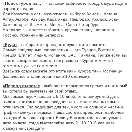
«Поиск туров из…»
-
вы сами выбираете город, откуда ищите
варианты туров.
Для Казахстана есть возможность выбора: Алматы, Астана,
Актау, Актобе, Атырау, Караганда, Павлодар, Уральск, Усть-
Каменогорск, Шымкент, Москва, Санкт-Петербург
Но так же вы можете выбрать и другую страну, например
Россию, Украину или Беларусь.
«Куда»
- выбираете страну, которую хотите посетить.
Самые популярные направления — это Турция, Вьетнам,
Греция, Египет, Индия, Испания, ОАЭ, Таиланд. Так же если вы
знаете конкретное место, то в разделе «Курорт» можете
отметить нужные вам место.
Здесь же сразу можете отметить как и курорт, так и гостиницу
(количество отелей ограничено 10 отелями).
«Период вылета»
- выбираете промежуток времени в который
вы хотели бы вылететь на свой отдых.
Мы рекомендуем задавать 5-10 дней, от планируемой даты
вылета, так как цена на соседние даты может очень сильно
отличаться. Это подойдёт для тех, у кого не слишком жёсткий
график каникул и отдыха. Наша система предложит наиболее
выгодный для вас вариант. Если у Вас жесткая планируемая
дата вылета, тогда выставляйте дату 21.10.2016 два раза
кликнув на свою дату.