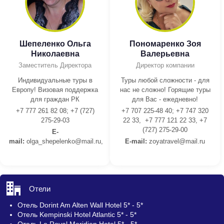
Шепеленко Ольга
Пономаренко Зоя
Николаевна
Валерьевна
Заместитель Директора
Директор компании
Индивидуальные туры в
Туры любой сложности - для
Европу! Визовая поддержка
нас не сложно! Горящие туры
для граждан РК
для Вас - ежедневно!
+7 777 261 82 08; +7 (727)
+7 707 225-48 40; +7 747 320
275-29-03
22 33, +7 777 121 22 33, +7
(727) 275-29-00
E-
mail:
olga_shepelenko@mail.ru,
E-mail:
z
oyatravel@mail.ru
Отели
Отель Dorint Am Alten Wall Hotel 5* - 5*
Отель Kempinski Hotel Atlantic 5* - 5*
Отель Le Royal Meridien Hotel 5* - 5*