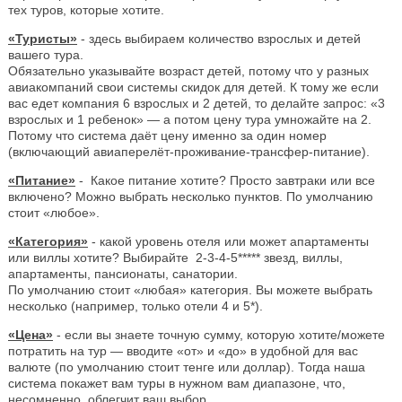
тех туров, которые хотите.
«Туристы»
- здесь выбираем количество взрослых и детей
вашего тура.
Обязательно указывайте возраст детей, потому что у разных
авиакомпаний свои системы скидок для детей. К тому же если
вас едет компания 6 взрослых и 2 детей, то делайте запрос: «3
взрослых и 1 ребенок» — а потом цену тура умножайте на 2.
Потому что система даёт цену именно за один номер
(включающий авиаперелёт-проживание-трансфер-питание).
«Питание»
- Какое питание хотите? Просто завтраки или все
включено? Можно выбрать несколько пунктов. По умолчанию
стоит «любое».
«Категория»
- какой уровень отеля или может апартаменты
или виллы хотите? Выбирайте 2-3-4-5***** звезд, виллы,
апартаменты, пансионаты, санатории.
По умолчанию стоит «любая» категория. Вы можете выбрать
несколько (например, только отели 4 и 5*).
«Цена»
- если вы знаете точную сумму, которую хотите/можете
потратить на тур — вводите «от» и «до» в удобной для вас
валюте (по умолчанию стоит тенге или доллар). Тогда наша
система покажет вам туры в нужном вам диапазоне, что,
несомненно, облегчит ваш выбор.