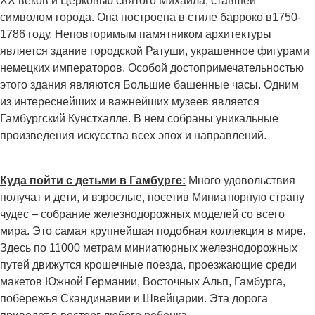
XX веков и Церковью святого Михаила, ставшей
символом города. Она построена в стиле барроко в1750-
1786 году. Неповторимым памятником архитектуры
является здание городской Ратуши, украшенное фигурами
немецких императоров. Особой достопримечательностью
этого здания являются Большие башенные часы. Одним
из интереснейших и важнейших музеев является
Гамбургский Кунстхалле. В нем собраны уникальные
произведения искусства всех эпох и направлений.
Куда пойти с детьми в Гамбурге:
Много удовольствия
получат и дети, и взрослые, посетив Миниатюрную страну
чудес – собрание железнодорожных моделей со всего
мира. Это самая крупнейшая подобная коллекция в мире.
Здесь по 11000 метрам миниатюрных железнодорожных
путей движутся крошечные поезда, проезжающие среди
макетов Южной Германии, Восточных Альп, Гамбурга,
побережья Скандинавии и Швейцарии. Эта дорога