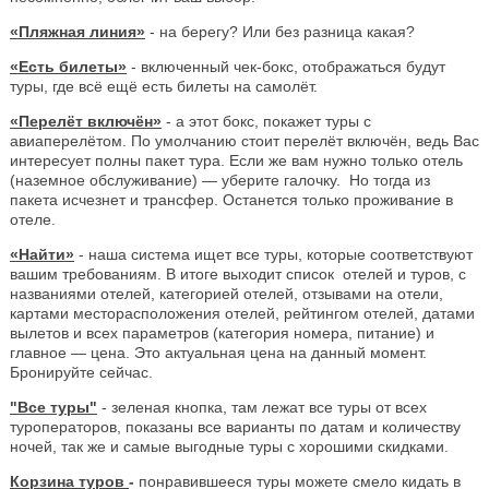
«Пляжная линия»
- на берегу? Или без разница какая?
«Есть билеты»
- включенный чек-бокс, отображаться будут
туры, где всё ещё есть билеты на самолёт.
«Перелёт включён»
- а этот бокс, покажет туры с
авиаперелётом. По умолчанию стоит перелёт включён, ведь Вас
интересует полны пакет тура. Если же вам нужно только отель
(наземное обслуживание) — уберите галочку. Но тогда из
пакета исчезнет и трансфер. Останется только проживание в
отеле.
«Найти»
- наша система ищет все туры, которые соответствуют
вашим требованиям. В итоге выходит список отелей и туров, с
названиями отелей, категорией отелей, отзывами на отели,
картами месторасположения отелей, рейтингом отелей, датами
вылетов и всех параметров (категория номера, питание) и
главное — цена. Это актуальная цена на данный момент.
Бронируйте сейчас.
"Все туры"
- зеленая кнопка, там лежат все туры от всех
туроператоров, показаны все варианты по датам и количеству
ночей, так же и самые выгодные туры с хорошими скидками.
Корзина туров
-
понравившееся туры можете смело кидать в