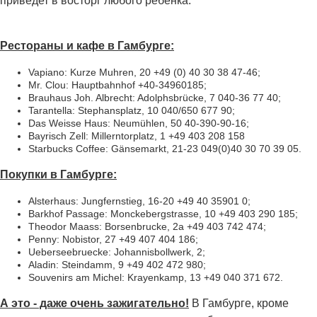
приведет в восторг любого ребенка.
Рестораны и кафе в Гамбурге:
Vapiano: Kurze Muhren, 20 +49 (0) 40 30 38 47-46;
Mr. Clou: Hauptbahnhof +40-34960185;
Brauhaus Joh. Albrecht: Adolphsbrücke, 7 040-36 77 40;
Tarantella: Stephansplatz, 10 040/650 677 90;
Das Weisse Haus: Neumühlen, 50 40-390-90-16;
Bayrisch Zell: Millerntorplatz, 1 +49 403 208 158
Starbucks Coffee: Gänsemarkt, 21-23 049(0)40 30 70 39 05.
Покупки в Гамбурге:
Alsterhaus: Jungfernstieg, 16-20 +49 40 35901 0;
Barkhof Passage: Monckebergstrasse, 10 +49 403 290 185;
Theodor Maass: Borsenbrucke, 2a +49 403 742 474;
Penny: Nobistor, 27 +49 407 404 186;
Ueberseebruecke: Johannisbollwerk, 2;
Aladin: Steindamm, 9 +49 402 472 980;
Souvenirs am Michel: Krayenkamp, 13 +49 040 371 672.
А это - даже очень зажигательно!
В Гамбурге, кроме