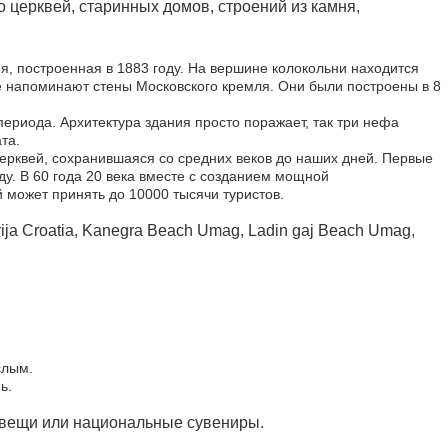
 церквей, старинных домов, строений из камня,
я, построенная в 1883 году. На вершине колокольни находится
ре напоминают стены Московского кремля. Они были построены в 8
ериода. Архитектура здания просто поражает, так три нефа
та.
церквей, сохранившаяся со средних веков до наших дней. Первые
году. В 60 года 20 века вместе с созданием мощной
 может принять до 10000 тысячи туристов.
ja Croatia, Kanegra Beach Umag, Ladin gaj Beach Umag,
слым.
ь.
 вещи или национальные сувениры.