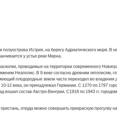
и полуострова Истрия, на берегу Адриатического моря. В н
канчивается у устья реки Мирна.
аскопки, проводимые на территории современного Новиград
 именем Неаполис. В 9 веке согласно древним летописям, г
 имеющий плодородные земли часто переходил во владения др
 в 10-12 века, он принадлежал Германии. С 1270 по 1797 го
рад вошел состав Австро-Венгрии. С1918 по 1943 гг. город
 пристань, откуда можно совершить прекрасную прогулку на