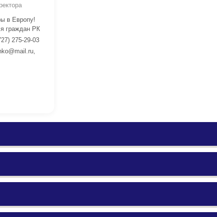
ректора
ы в Европу!
я граждан РК
727) 275-29-03
nko@mail.ru,