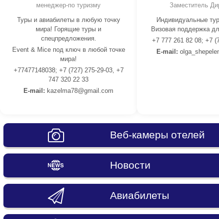
менеджер-по туризму
Заместитель Ди
Туры и авиабилеты в любую точку
Индивидуальные тур
мира! Горящие туры и
Визовая поддержка дл
спецпредложения.
+7 777 261 82 08; +7 (
Event & Mice под ключ в любой точке
E-mail:
olga_shepele
мира!
+77477148038; +7 (727) 275-29-03, +7
747 320 22 33
E-mail:
kazelma78@gmail.com
Веб-камеры отелей
Новости
Авиабилеты