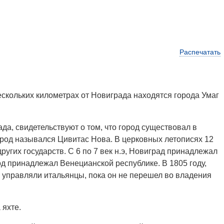
Распечатать
ескольких километрах от Новиграда находятся города Умаг
а, свидетельствуют о том, что город существовал в
ород назывался Цивитас Нова. В церковных летописях 12
угих государств. С 6 по 7 век н.э, Новиград принадлежал
род принадлежал Венецианской республике. В 1805 году,
ом управляли итальянцы, пока он не перешел во владения
 яхте.