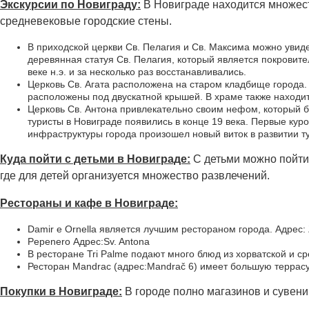
Экскурсии по Новиграду:
В Новиграде находится множеств
средневековые городские стены.
В приходской церкви Св. Пелагия и Св. Максима можно увид
деревянная статуя Св. Пелагия, который является покровит
веке н.э. и за несколько раз восстанавливались.
Церковь Св. Агата расположена на старом кладбище города.
расположены под двускатной крышей. В храме также находитс
Церковь Св. Антона привлекательно своим нефом, который б
туристы в Новиграде появились в конце 19 века. Первые курор
инфраструктуры города произошел новый виток в развитии т
Куда пойти с детьми в Новиграде:
С детьми можно пойти 
где для детей организуется множество развлечений.
Рестораны и кафе в Новиграде:
Damir e Ornella является лучшим рестораном города. Адрес: Z
Pepenero Адрес:Sv. Antona
В ресторане Tri Palme подают много блюд из хорватской и ср
Ресторан Mandrac (адрес:Mandrač 6) имеет большую террасу
Покупки в Новиграде:
В городе полно магазинов и сувен