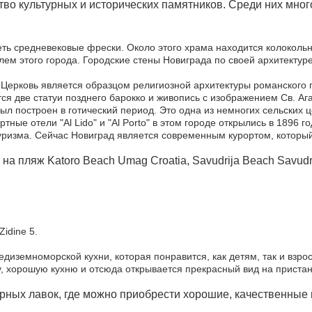
о культурных и исторических памятников. Среди них много
еть средневековые фрески. Около этого храма находится колокольн
елем этого города. Городские стены Новиграда по своей архитекту
 Церковь является образцом религиозной архитектуры романского п
я две статуи позднего барокко и живопись с изображением Св. Ага
ыл построен в готический период. Это одна из немногих сельских 
тные отели "Al Lido" и "Al Porto" в этом городе открылись в 1896 
уризма. Сейчас Новиград является современным курортом, который
на пляж Katoro Beach Umag Croatia, Savudrija Beach Savudri
idine 5.
едиземноморской кухни, которая понравится, как детям, так и взро
, хорошую кухню и отсюда открывается прекрасный вид на пристан
ирных лавок, где можно приобрести хорошие, качественные