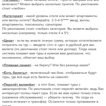
включено? Можно выбрать несколько пунктов. По умолчанию
стоит «любое».
«Категория»
- какой уровень отеля или может апартаменты
или виллы хотите? Выбирайте 2-3-4-5***** звезд, виллы,
апартаменты, пансионаты, санатории.
По умолчанию стоит «любая» категория. Вы можете выбрать
несколько (например, только отели 4 и 5*).
«Цена»
- если вы знаете точную сумму, которую хотите/можете
потратить на тур — вводите «от» и «до» в удобной для вас
валюте (по умолчанию стоит тенге или доллар). Тогда наша
система покажет вам туры в нужном вам диапазоне, что,
несомненно, облегчит ваш выбор.
«Пляжная линия»
- на берегу? Или без разница какая?
«Есть билеты»
- включенный чек-бокс, отображаться будут
туры, где всё ещё есть билеты на самолёт.
«Перелёт включён»
- а этот бокс, покажет туры с
авиаперелётом. По умолчанию стоит перелёт включён, ведь Вас
интересует полны пакет тура. Если же вам нужно только отель
(наземное обслуживание) — уберите галочку. Но тогда из
пакета исчезнет и трансфер. Останется только проживание в
отеле.