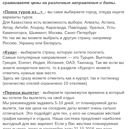
сравниваете цены на различные направления и даты.
«Поиск туров из…»
-
вы сами выбираете город, откуда ищите
варианты туров.
Для Казахстана есть возможность выбора: Алматы, Астана,
Актау, Актобе, Атырау, Караганда, Павлодар, Уральск, Усть-
Каменогорск, Шымкент, Москва, Санкт-Петербург
Но так же вы можете выбрать и другую страну, например
Россию, Украину или Беларусь.
«Куда»
- выбираете страну, которую хотите посетить.
Самые популярные направления — это Турция, Вьетнам,
Греция, Египет, Индия, Испания, ОАЭ, Таиланд. Так же если вы
знаете конкретное место, то в разделе «Курорт» можете
отметить нужные вам место.
Здесь же сразу можете отметить как и курорт, так и гостиницу
(количество отелей ограничено 10 отелями).
«Период вылета»
- выбираете промежуток времени в который
вы хотели бы вылететь на свой отдых.
Мы рекомендуем задавать 5-10 дней, от планируемой даты
вылета, так как цена на соседние даты может очень сильно
отличаться. Это подойдёт для тех, у кого не слишком жёсткий
график каникул и отдыха. Наша система предложит наиболее
выгодный для вас вариант. Если у Вас жесткая планируемая
дата вылета, тогда выставляйте дату 21.10.2016 два раза