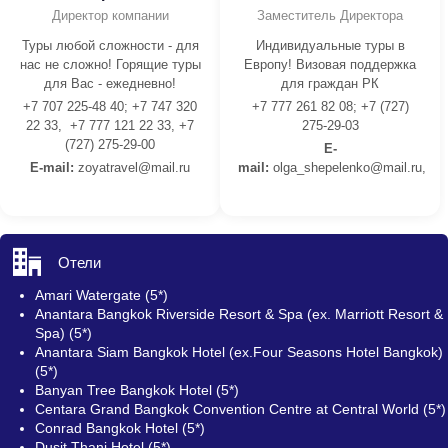
Директор компании
Заместитель Директора
Туры любой сложности - для
Индивидуальные туры в
нас не сложно! Горящие туры
Европу! Визовая поддержка
для Вас - ежедневно!
для граждан РК
+7 707 225-48 40; +7 747 320
+7 777 261 82 08; +7 (727)
22 33, +7 777 121 22 33, +7
275-29-03
(727) 275-29-00
E-
E-mail:
z
oyatravel@mail.ru
mail:
olga_shepelenko@mail.ru,
Отели
Amari Watergate (5*)
Anantara Bangkok Riverside Resort & Spa (ex. Marriott Resort &
Spa) (5*)
Anantara Siam Bangkok Hotel (ex.Four Seasons Hotel Bangkok)
(5*)
Banyan Tree Bangkok Hotel (5*)
Centara Grand Bangkok Convention Centre at Central World (5*)
Conrad Bangkok Hotel (5*)
Dusit Thani Hotel (5*)