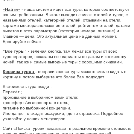
«Найти»
- наша система ищет все туры, которые соответствуют
вашим требованиям. В итоге выходит список отелей и туров, с
названиями отелей, категорией отелей, отзывами на отели,
картами месторасположения отелей, рейтингом отелей, датами
вылетов и всех параметров (категория номера, питание) и
главное — цена. Это актуальная цена на данный момент.
Бронируйте сейчас.
"Все туры"
- зеленая кнопка, там лежат все туры от всех
туроператоров, показаны все варианты по датам и количеству
ночей, так же и самые выгодные туры с хорошими скидками.
Корзина туров
-
понравившееся туры можете смело кидать в
корзину и потом выберите что более Вам подходит
В стоимость тура входит:
Перелёт ;
проживание в выбранном вами отеле;
трансфер в/из аэропорта в отель;
питание по выбранной концепции.
Иногда где-то входят экскурсии, где-то страховка. Подробнее
узнавайте у наших менеджеров.
Сайт «Поиска туров» показывает в реальном времени стоимость
тура на любые направления, отели, количество людей.