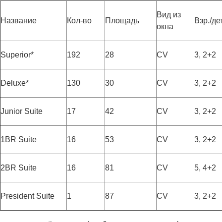
Вид из
Название
Кол-во
Площадь
Взр./дет
окна
Superior*
192
28
CV
3, 2+2
Deluxe*
130
30
CV
3, 2+2
Junior Suite
17
42
CV
3, 2+2
1BR Suite
16
53
CV
3, 2+2
2BR Suite
16
81
CV
5, 4+2
President Suite
1
87
CV
3, 2+2