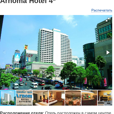
Arnoma Hotel 4*
Распечатать
Ра
сположение отеля:
Отель расположен в самом центре