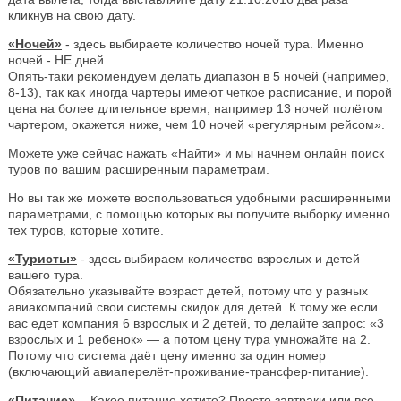
кликнув на свою дату.
«Ночей»
- здесь выбираете количество ночей тура. Именно
ночей - НЕ дней.
Опять-таки рекомендуем делать диапазон в 5 ночей (например,
8-13), так как иногда чартеры имеют четкое расписание, и порой
цена на более длительное время, например 13 ночей полётом
чартером, окажется ниже, чем 10 ночей «регулярным рейсом».
Можете уже сейчас нажать «Найти» и мы начнем онлайн поиск
туров по вашим расширенным параметрам.
Но вы так же можете воспользоваться удобными расширенными
параметрами, с помощью которых вы получите выборку именно
тех туров, которые хотите.
«Туристы»
- здесь выбираем количество взрослых и детей
вашего тура.
Обязательно указывайте возраст детей, потому что у разных
авиакомпаний свои системы скидок для детей. К тому же если
вас едет компания 6 взрослых и 2 детей, то делайте запрос: «3
взрослых и 1 ребенок» — а потом цену тура умножайте на 2.
Потому что система даёт цену именно за один номер
(включающий авиаперелёт-проживание-трансфер-питание).
«Питание»
- Какое питание хотите? Просто завтраки или все