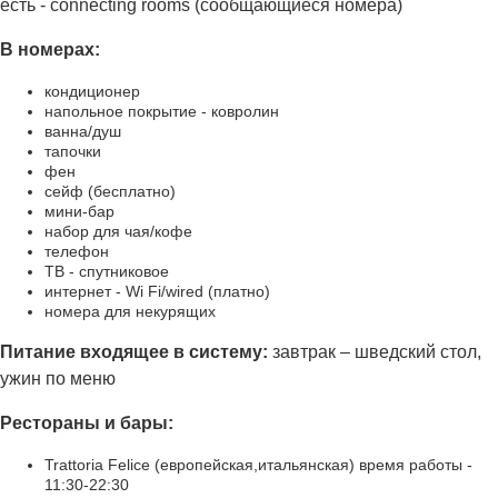
есть - connecting rooms (сообщающиеся номера)
В номерах:
кондиционер
напольное покрытие - ковролин
ванна/душ
тапочки
фен
сейф (бесплатно)
мини-бар
набор для чая/кофе
телефон
ТВ - спутниковое
интернет - Wi Fi/wired (платно)
номера для некурящих
Питание входящее в систему:
завтрак – шведский стол,
ужин по меню
Рестораны
и бары:
Trattoria Felice (европейская,итальянская) время работы -
11:30-22:30