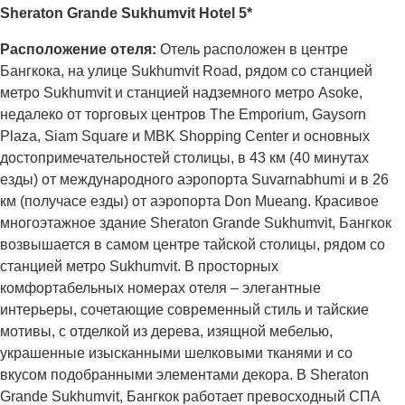
Sheraton Grande Sukhumvit Hotel 5*
Ра
сположение отеля:
Отель расположен в центре
Бангкока, на улице Sukhumvit Road, рядом со станцией
метро Sukhumvit и станцией надземного метро Asoke,
недалеко от торговых центров The Emporium, Gaysorn
Plaza, Siam Square и MBK Shopping Center и основных
достопримечательностей столицы, в 43 км (40 минутах
езды) от международного аэропорта Suvarnabhumi и в 26
км (получасе езды) от аэропорта Don Mueang. Красивое
многоэтажное здание Sheraton Grande Sukhumvit, Бангкок
возвышается в самом центре тайской столицы, рядом со
станцией метро Sukhumvit. В просторных
комфортабельных номерах отеля – элегантные
интерьеры, сочетающие современный стиль и тайские
мотивы, с отделкой из дерева, изящной мебелью,
украшенные изысканными шелковыми тканями и со
вкусом подобранными элементами декора. В Sheraton
Grande Sukhumvit, Бангкок работает превосходный СПА