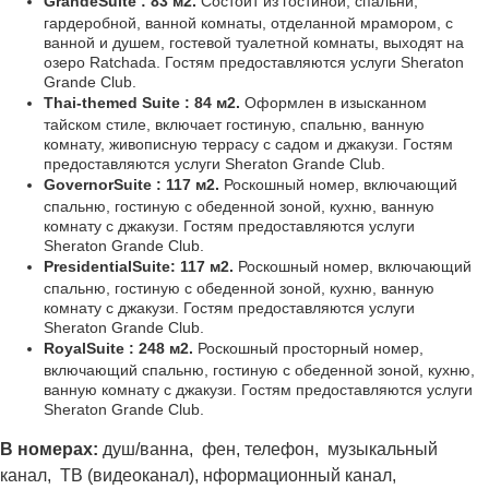
Grande
Suite
: 83 м2.
Состоит из гостиной, спальни,
гардеробной, ванной комнаты, отделанной мрамором, с
ванной и душем, гостевой туалетной комнаты, выходят на
озеро Ratchada. Гостям предоставляются услуги Sheraton
Grande Club.
Thai-themed Suite : 84 м2.
Оформлен в изысканном
тайском стиле, включает гостиную, спальню, ванную
комнату, живописную террасу с садом и джакузи. Гостям
предоставляются услуги Sheraton Grande Club.
Governor
Suite
: 117 м2.
Роскошный номер, включающий
спальню, гостиную с обеденной зоной, кухню, ванную
комнату с джакузи. Гостям предоставляются услуги
Sheraton Grande Club.
Presidential
Suite
: 117 м2.
Роскошный номер, включающий
спальню, гостиную с обеденной зоной, кухню, ванную
комнату с джакузи. Гостям предоставляются услуги
Sheraton Grande Club.
Royal
Suite
: 248 м2.
Роскошный просторный номер,
включающий спальню, гостиную с обеденной зоной, кухню,
ванную комнату с джакузи. Гостям предоставляются услуги
Sheraton Grande Club.
В номерах:
душ/ванна, фен, телефон, музыкальный
канал, ТВ (видеоканал), нформационный канал,