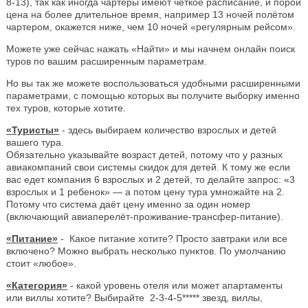
8-13), так как иногда чартеры имеют четкое расписание, и порой
цена на более длительное время, например 13 ночей полётом
чартером, окажется ниже, чем 10 ночей «регулярным рейсом».
Можете уже сейчас нажать «Найти» и мы начнем онлайн поиск
туров по вашим расширенным параметрам.
Но вы так же можете воспользоваться удобными расширенными
параметрами, с помощью которых вы получите выборку именно
тех туров, которые хотите.
«Туристы»
- здесь выбираем количество взрослых и детей
вашего тура.
Обязательно указывайте возраст детей, потому что у разных
авиакомпаний свои системы скидок для детей. К тому же если
вас едет компания 6 взрослых и 2 детей, то делайте запрос: «3
взрослых и 1 ребенок» — а потом цену тура умножайте на 2.
Потому что система даёт цену именно за один номер
(включающий авиаперелёт-проживание-трансфер-питание).
«Питание»
- Какое питание хотите? Просто завтраки или все
включено? Можно выбрать несколько пунктов. По умолчанию
стоит «любое».
«Категория»
- какой уровень отеля или может апартаменты
или виллы хотите? Выбирайте 2-3-4-5***** звезд, виллы,