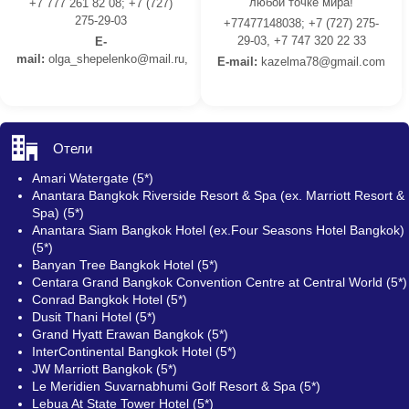
любой точке мира!
+7 777 261 82 08; +7 (727)
275-29-03
+77477148038; +7 (727) 275-
29-03, +7 747 320 22 33
E-
mail:
olga_shepelenko@mail.ru,
E-mail:
kazelma78@gmail.com
Отели
Amari Watergate (5*)
Anantara Bangkok Riverside Resort & Spa (ex. Marriott Resort &
Spa) (5*)
Anantara Siam Bangkok Hotel (ex.Four Seasons Hotel Bangkok)
(5*)
Banyan Tree Bangkok Hotel (5*)
Centara Grand Bangkok Convention Centre at Central World (5*)
Conrad Bangkok Hotel (5*)
Dusit Thani Hotel (5*)
Grand Hyatt Erawan Bangkok (5*)
InterContinental Bangkok Hotel (5*)
JW Marriott Bangkok (5*)
Le Meridien Suvarnabhumi Golf Resort & Spa (5*)
Lebua At State Tower Hotel (5*)