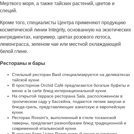
Мертвого моря, а также тайских растений, цветов и
специй.
Кроме того, специалисты Центра применяют продукцию
косметической линии Integrity, основанную на экзотических
ингредиентах, например, цветах розового лотоса,
лемонграсса, зеленом чае или местной охлаждающей
белой глине.
Рестораны и бары
Стильный ресторан Basil специализируется на деликатесах
тайской кухни.
В просторном Orchid Café предлагаются богатые буфеты и
меню a la carte блюд интернациональной кухни.
На открытой террасе ресторана Sala, расположенном в
тропическом саду у бассейна, подаются легкие закуски и
блюда-гриль, представляющие азиатскую и европейскую
кухни.
Ресторан Rossini’s, выполненный в стиле тосканской
таверны, предлагает разнообразие блюд традиционной и
современной итальянской кухни.
В уютном баре Living Room каждый вечер выступают