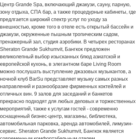
Центр Grande Spa, включающий джакузи, сауну, парную,
зону отдыха, СПА бар, а также процедурные кабинеты, где
предлгается широкий спектр услуг по уходу за
внешностью, кроме того в отеле есть открытый бассейн и
джакузи, окруженные пышным тропическим садом,
тренажерный зал, студия аэробики. В четырех ресторанах
Sheraton Grande Sukhumvit, Бангкок предложен
великолепный выбор изысканных блюд азиатской и
европейской кухонь, в элегантном баре Living Room
можно послушать выступление джазовых музыкантов, а
ночной клуб BarSu представляет музыку самых разных
направлений и разнообразие фирменных коктейлей и
отличных вин. 9 залов для заседаний и банкетов
прекрасно подходят для любых деловых и торжественных
мероприятий, также к услугам гостей - современно
оснащенный бизнес-центр, магазины, библиотека,
автомобильная парковка, аренда автомобилей, лимузин-
сервис. Sheraton Grande Sukhumvit, Бангкок является
современным комфортабельным отелем,