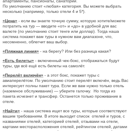
апартаменты, пансионаты, санатории.
По умолчанию стоит «любая» категория. Вы можете выбрать
несколько (например, только отели 4 и 5*).
«Цена»
- если вы знаете точную сумму, которую хотите/можете
потратить на тур — вводите «от» и «до» в удобной для вас
валюте (по умолчанию стоит тенге или доллар). Тогда наша
система покажет вам туры в нужном вам диапазоне, что,
несомненно, облегчит ваш выбор.
«Пляжная линия»
- на берегу? Или без разница какая?
«Есть билеты»
- включенный чек-бокс, отображаться будут
туры, где всё ещё есть билеты на самолёт.
«Перелёт включён»
- а этот бокс, покажет туры с
авиаперелётом. По умолчанию стоит перелёт включён, ведь Вас
интересует полны пакет тура. Если же вам нужно только отель
(наземное обслуживание) — уберите галочку. Но тогда из
пакета исчезнет и трансфер. Останется только проживание в
отеле.
«Найти»
- наша система ищет все туры, которые соответствуют
вашим требованиям. В итоге выходит список отелей и туров, с
названиями отелей, категорией отелей, отзывами на отели,
картами месторасположения отелей, рейтингом отелей, датами