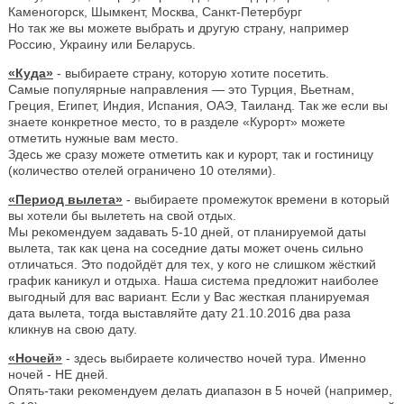
Каменогорск, Шымкент, Москва, Санкт-Петербург
Но так же вы можете выбрать и другую страну, например
Россию, Украину или Беларусь.
«Куда»
- выбираете страну, которую хотите посетить.
Самые популярные направления — это Турция, Вьетнам,
Греция, Египет, Индия, Испания, ОАЭ, Таиланд. Так же если вы
знаете конкретное место, то в разделе «Курорт» можете
отметить нужные вам место.
Здесь же сразу можете отметить как и курорт, так и гостиницу
(количество отелей ограничено 10 отелями).
«Период вылета»
- выбираете промежуток времени в который
вы хотели бы вылететь на свой отдых.
Мы рекомендуем задавать 5-10 дней, от планируемой даты
вылета, так как цена на соседние даты может очень сильно
отличаться. Это подойдёт для тех, у кого не слишком жёсткий
график каникул и отдыха. Наша система предложит наиболее
выгодный для вас вариант. Если у Вас жесткая планируемая
дата вылета, тогда выставляйте дату 21.10.2016 два раза
кликнув на свою дату.
«Ночей»
- здесь выбираете количество ночей тура. Именно
ночей - НЕ дней.
Опять-таки рекомендуем делать диапазон в 5 ночей (например,