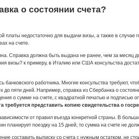
авка о состоянии счета?
ой платы недостаточно для выдачи визы, а также в случае 
ах на счете.
нина. Справка должна быть выдана не ранее, чем за месяц
ения визы? к примеру, в Италию или США консульства дост
ь банковского работника. Многие консульства требуют, что
х до пяти дней. Например, справка из Сбербанка о состоя
ния о сумме на счете, с квадратной печатью и подписью о
та требуется представить копию свидетельства о госр
в зависимости от правил въезда конкретной страны. В боль
нин планирует поездку на 15 дней, то сумма на счете не до
ие составить выписку со счета с нужным остатком, не сто