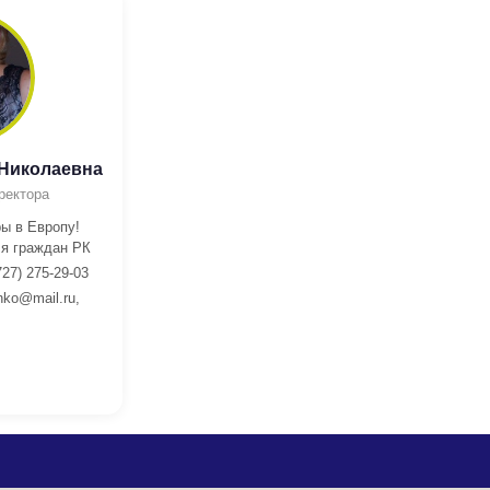
 Николаевна
ректора
ы в Европу!
я граждан РК
727) 275-29-03
nko@mail.ru,