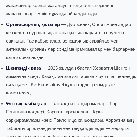
жағажайлар хорват жағалауын теңіз бен снорклинг
жанашырлары үшін жұмаққа айналдырады.
Ортағасырлық қалалар
— Дубровник, Сплит және Задар
кез келген еуропалық астана қызыға қарайтын сәулетті
сақтаған. Тас қабырғалар, венециялық сарайлар мен
антикалық қирандылар сәнді мейрамханалар мен барлармен
қатар орналасқан.
Шенгендік виза
— 2025 жылдан бастап Хорватия Шенген
аймағына кіреді. Қазақстан азаматтарына кіру үшін шенгендік
виза қажет. Kz.Eurasiatravel құжаттарды ресімдеуге
көмектеседі.
Ұлттық саябақтар
— каскадты сарқырамалары бар
Плитвица көлдері, Корнаты архипелагы, Крка
сарқырамалары және Пакленица каньондары. Хорватияның
табиғаты әр алуандылығымен таң қалдырады — жерорта
теңіздік ормандардан бастап тау шыңдарына дейін.