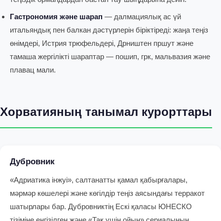
Гастрономия және шарап
— далмациялық ас үй
итальяндық пен балкан дәстүрлерін біріктіреді: жаңа теңіз
өнімдері, Истрия трюфельдері, Дрништен пршут және
тамаша жергілікті шараптар — пошип, грк, мальвазия және
плавац мали.
Хорватияның танымал курорттары
Дубровник
«Адриатика інжуі», салтанатты қамал қабырғалары,
мәрмәр көшелері және көгілдір теңіз аясындағы терракот
шатырлары бар. Дубровниктің Ескі қаласы ЮНЕСКО
тізіміне енгізілген және «Тақ үшін ойын» сериалының