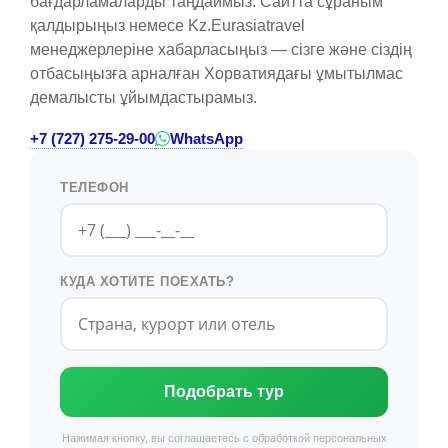
бағдарламаларды таңдаймыз. Сайтта сұраным
қалдырыңыз немесе Kz.Eurasiatravel
менеджерлеріне хабарласыңыз — сізге және сіздің
отбасыңызға арналған Хорватиядағы ұмытылмас
демалысты ұйымдастырамыз.
+7 (727) 275-29-00
WhatsApp
ТЕЛЕФОН
КУДА ХОТИТЕ ПОЕХАТЬ?
Подобрать тур
Нажимая кнопку, вы соглашаетесь с обработкой персональных