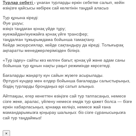
Турлар себеті
-
ұнаған турларды еркін себетке салып, кейін
өзіңізге қайсысы көбірек сай келетінін таңдай аласыз
Тур құнына кіреді:
Әуе ұшуы;
өзіңіз таңдаған қонақ үйде тұру;
әуежайдан/әуежайға қонақ үйге трансфер;
таңдалған тұжырымдама бойынша тамақтану.
Кейде экскурсиялар, кейде сақтандыру да кіреді. Толығырақ
ақпаратты менеджерлерімізден біліңіз.
«Тур іздеу» сайты кез келген бағыт, қонақ үй және адам саны
бойынша тур құнын нақты уақыт режимінде көрсетеді.
Бағаларды жаңарту күн сайын жүзеге асырылады.
Әртүрлі күндер мен елдер бойынша бағаларды салыстырыңыз,
біздің турларды брондаңыз әрі сатып алыңыз.
Айтпақшы, егер кенеттен өзіңізге сай тур таппасаңыз, немесе
сізге жеке, аралас, үйлену немесе емдік тур қажет болса — бізге
еркін хабарласыңыз, қонаққа келіңіз, немесе жай ғана
мамандарымызға қоңырау шалыңыз: біз сізге сұранысыңызға
сай тур таңдаймыз!
×