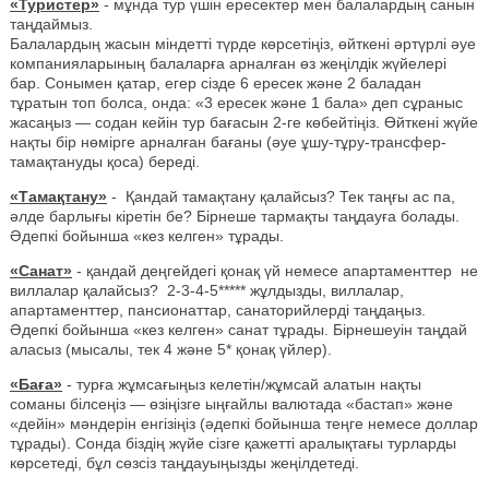
«Туристер»
- мұнда тур үшін ересектер мен балалардың санын
таңдаймыз.
Балалардың жасын міндетті түрде көрсетіңіз, өйткені әртүрлі әуе
компанияларының балаларға арналған өз жеңілдік жүйелері
бар. Сонымен қатар, егер сізде 6 ересек және 2 баладан
тұратын топ болса, онда: «3 ересек және 1 бала» деп сұраныс
жасаңыз — содан кейін тур бағасын 2-ге көбейтіңіз. Өйткені жүйе
нақты бір нөмірге арналған бағаны (әуе ұшу-тұру-трансфер-
тамақтануды қоса) береді.
«Тамақтану»
- Қандай тамақтану қалайсыз? Тек таңғы ас па,
әлде барлығы кіретін бе? Бірнеше тармақты таңдауға болады.
Әдепкі бойынша «кез келген» тұрады.
«Санат»
- қандай деңгейдегі қонақ үй немесе апартаменттер не
виллалар қалайсыз? 2-3-4-5***** жұлдызды, виллалар,
апартаменттер, пансионаттар, санаторийлерді таңдаңыз.
Әдепкі бойынша «кез келген» санат тұрады. Бірнешеуін таңдай
аласыз (мысалы, тек 4 және 5* қонақ үйлер).
«Баға»
- турға жұмсағыңыз келетін/жұмсай алатын нақты
соманы білсеңіз — өзіңізге ыңғайлы валютада «бастап» және
«дейін» мәндерін енгізіңіз (әдепкі бойынша теңге немесе доллар
тұрады). Сонда біздің жүйе сізге қажетті аралықтағы турларды
көрсетеді, бұл сөзсіз таңдауыңызды жеңілдетеді.