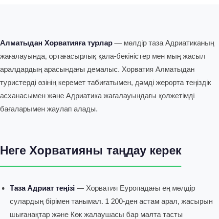
Алматыдан Хорватияға турлар
— мөлдір таза Адриатиканың
жағалауында, ортағасырлық қала-бекіністер мен мың жасыл
аралдардың арасындағы демалыс. Хорватия Алматыдан
туристерді өзінің керемет табиғатымен, дәмді жерорта теңіздік
асханасымен және Адриатика жағалауындағы қолжетімді
бағаларымен жаулап алады.
Неге Хорватияны таңдау керек
Таза Адриат теңізі
— Хорватия Еуропадағы ең мөлдір
сулардың бірімен танымал. 1 200-ден астам арал, жасырын
шығанақтар және Көк жалаушасы бар малта тасты