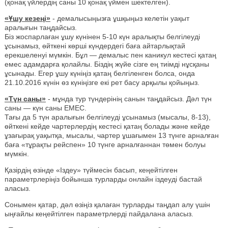
(қонақ үйлердің саны 10 қонақ үймен шектелген).
«Ұшу кезеңі»
- демалысыңызға ұшқыңыз келетін уақыт
аралығын таңдайсыз.
Біз жоспарлаған ұшу күнінен 5-10 күн аралықты белгілеуді
ұсынамыз, өйткені көрші күндердегі баға айтарлықтай
ерекшеленуі мүмкін. Бұл — демалыс пен каникул кестесі қатаң
емес адамдарға қолайлы. Біздің жүйе сізге ең тиімді нұсқаны
ұсынады. Егер ұшу күніңіз қатаң белгіленген болса, онда
21.10.2016 күнін өз күніңізге екі рет басу арқылы қойыңыз.
«Түн саны»
- мұнда тур түндерінің санын таңдайсыз. Дәл түн
саны — күн саны ЕМЕС.
Тағы да 5 түн аралығын белгілеуді ұсынамыз (мысалы, 8-13),
өйткені кейде чартерлердің кестесі қатаң болады және кейде
ұзағырақ уақытқа, мысалы, чартер ұшағымен 13 түнге арналған
баға «тұрақты рейспен» 10 түнге арналғаннан төмен болуы
мүмкін.
Қазірдің өзінде «Іздеу» түймесін басып, кеңейтілген
параметрлеріңіз бойынша турларды онлайн іздеуді бастай
аласыз.
Сонымен қатар, дәл өзіңіз қалаған турларды таңдап алу үшін
ыңғайлы кеңейтілген параметрлерді пайдалана аласыз.