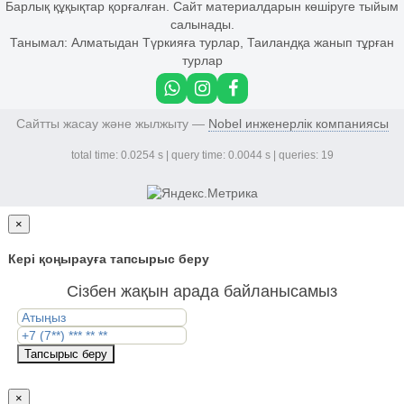
Барлық құқықтар қорғалған. Сайт материалдарын көшіруге тыйым
салынады.
Танымал:
Алматыдан Түркияға турлар
,
Таиландқа жанып тұрған
турлар
Сайтты жасау және жылжыту —
Nobel инженерлік компаниясы
total time: 0.0254 s | query time: 0.0044 s | queries: 19
×
Кері қоңырауға тапсырыс беру
Сізбен жақын арада байланысамыз
Тапсырыс беру
×