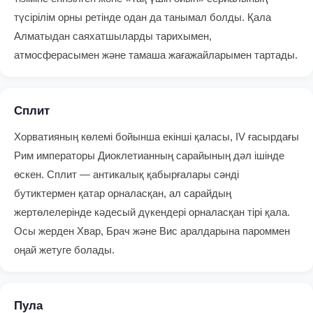
түсірілім орны ретінде одан да танымал болды. Қала
Алматыдан саяхатшыларды тарихымен,
атмосферасымен және тамаша жағажайларымен тартады.
Сплит
Хорватияның көлемі бойынша екінші қаласы, IV ғасырдағы
Рим императоры Диоклетианның сарайының дәл ішінде
өскен. Сплит — антикалық қабырғалары сәнді
бутиктермен қатар орналасқан, ал сарайдың
жертөлелерінде кәдесый дүкендері орналасқан тірі қала.
Осы жерден Хвар, Брач және Вис аралдарына пароммен
оңай жетуге болады.
Пула