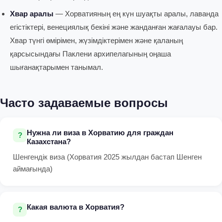
Хвар аралы
— Хорватияның ең күн шуақты аралы, лаванда
егістіктері, венециялық бекіні және жанданған жағалауы бар.
Хвар түнгі өмірімен, жүзімдіктерімен және қаланың
қарсысындағы Паклени архипелагының оңаша
шығанақтарымен танымал.
Часто задаваемые вопросы
Нужна ли виза в Хорватию для граждан
Казахстана?
Шенгендік виза (Хорватия 2025 жылдан бастап Шенген
аймағында)
Какая валюта в Хорватия?