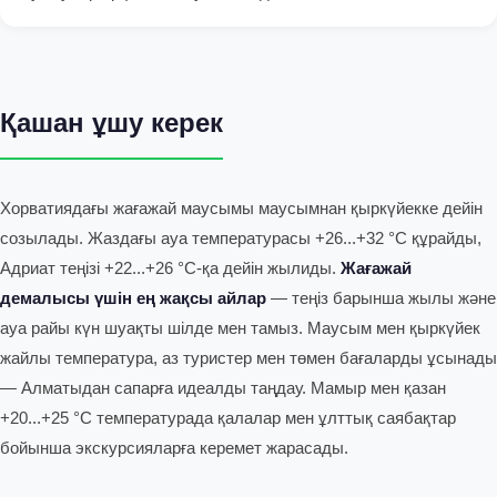
Қашан ұшу керек
Хорватиядағы жағажай маусымы маусымнан қыркүйекке дейін
созылады. Жаздағы ауа температурасы +26...+32 °C құрайды,
Адриат теңізі +22...+26 °C-қа дейін жылиды.
Жағажай
демалысы үшін ең жақсы айлар
— теңіз барынша жылы және
ауа райы күн шуақты шілде мен тамыз. Маусым мен қыркүйек
жайлы температура, аз туристер мен төмен бағаларды ұсынады
— Алматыдан сапарға идеалды таңдау. Мамыр мен қазан
+20...+25 °C температурада қалалар мен ұлттық саябақтар
бойынша экскурсияларға керемет жарасады.