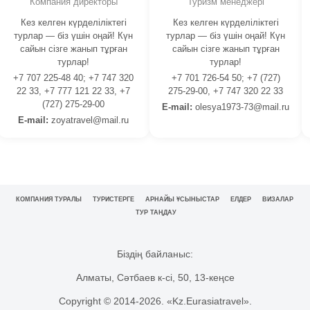
Компания директоры
Туризм менеджері
Кез келген күрделіліктегі
Кез келген күрделіліктегі
турлар — біз үшін оңай! Күн
турлар — біз үшін оңай! Күн
сайын сізге жанып тұрған
сайын сізге жанып тұрған
турлар!
турлар!
+7 707 225-48 40; +7 747 320
+7 701 726-54 50; +7 (727)
22 33, +7 777 121 22 33, +7
275-29-00, +7 747 320 22 33
(727) 275-29-00
E-mail:
olesya1973-73@mail.ru
E-mail:
zoyatravel@mail.ru
КОМПАНИЯ ТУРАЛЫ
ТУРИСТЕРГЕ
АРНАЙЫ ҰСЫНЫСТАР
ЕЛДЕР
ВИЗАЛАР
ТУР ТАҢДАУ
Біздің байланыс:
Алматы, Сәтбаев к-сі, 50, 13-кеңсе
Copyright © 2014-
2026. «Kz.Eurasiatravel».