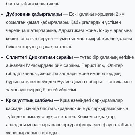
басты табиғи көрікті жері.
Дубровник қабырғалары
— Ескі қаланы қоршаған 2 км
созылған қамал қабырғалары. Қабырғалардың үстімен
черепица шатырларына, Адриатикаға және Локрум аралына
көрініс ашатын серуен — ұмытылмас тәжірибе және қаланы
биіктен көрудің ең жақсы тәсілі.
Сплиттегі Диоклетиан сарайы
— тұтас бір қаланың негізіне
айналған IV ғасырдағы рим сарайы. Перистиль, Юпитер
ғибадатханасы, жерасты залдары және императордың
бұрынғы мавзолейіндегі Әулие Домна соборы — антика мен
заманауи өмірдің бірегей үйлесімі.
Крка ұлттық саябағы
— Крка өзеніндегі сарқырамалар
каскады, мұнда басты Скрадинский Бук сарқырамасының
түбінде шомылуға рұқсат етілген. Көркем соқпақтар,
аралдағы монастырь және әртүрлі флора мен фауна табиғат
жанашырларын тартады.