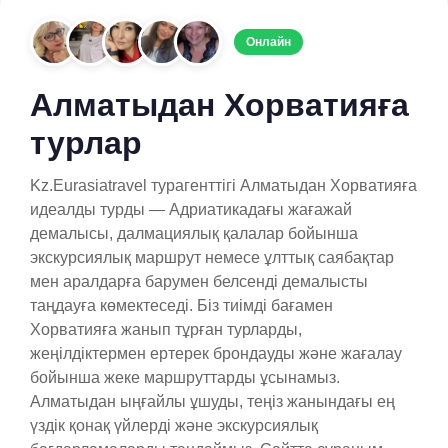
Онлайн
Алматыдан Хорватияға
турлар
Kz.Eurasiatravel турагенттігі Алматыдан Хорватияға
идеалды турды — Адриатикадағы жағажай
демалысы, далмациялық қалалар бойынша
экскурсиялық маршрут немесе ұлттық саябақтар
мен аралдарға барумен белсенді демалысты
таңдауға көмектеседі. Біз тиімді бағамен
Хорватияға жанып тұрған турларды,
жеңілдіктермен ертерек брондауды және жағалау
бойынша жеке маршруттарды ұсынамыз.
Алматыдан ыңғайлы ұшуды, теңіз жанындағы ең
үздік қонақ үйлерді және экскурсиялық