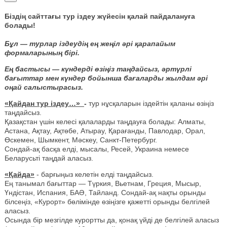
Біздің сайттағы тур іздеу жүйесін қалай пайдалануға
болады!
Бұл — турлар іздеудің ең жеңіл әрі қарапайым
формаларының бірі.
Ең бастысы — күндерді өзіңіз таңдайсыз, әртүрлі
бағыттар мен күндер бойынша бағаларды жылдам әрі
оңай салыстырасыз.
«Қайдан тур іздеу…»
-
тур нұсқаларын іздейтін қаланы өзіңіз
таңдайсыз.
Қазақстан үшін келесі қалаларды таңдауға болады: Алматы,
Астана, Ақтау, Ақтөбе, Атырау, Қарағанды, Павлодар, Орал,
Өскемен, Шымкент, Мәскеу, Санкт-Петербург.
Сондай-ақ басқа елді, мысалы, Ресей, Украина немесе
Беларусьті таңдай аласыз.
«Қайда»
- барғыңыз келетін елді таңдайсыз.
Ең танымал бағыттар — Түркия, Вьетнам, Греция, Мысыр,
Үндістан, Испания, БАӘ, Тайланд. Сондай-ақ нақты орынды
білсеңіз, «Курорт» бөлімінде өзіңізге қажетті орынды белгілей
аласыз.
Осында бір мезгілде курортты да, қонақ үйді де белгілей аласыз