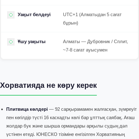
Уақыт белдеуі
UTC+1 (Алматыдан 5 сағат
бұрын)
Ұшу уақыты
Алматы — Дубровник / Сплит,
~7-8 сағат ауысумен
Хорватияда не көру керек
Плитвица көлдері
— 92 сарқырамамен жалғасқан, зүмреуіт
пен көгілдір түсті 16 каскадты көлі бар ұлттық саябақ. Ағаш
жолдар бук және шырша ормандары арқылы судың дәл
үстінен өтеді. ЮНЕСКО тізіміне енгізілген Хорватияның