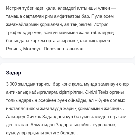
Истрия түбегіндегі қала, әлемдегі алтыншы үлкен —
тамаша сақталған рим амфитеатры бар. Пула әсем
жағажайлармен қоршалған, ал төңіректегі Истрия
трюфельдерімен, зәйтүн майымен және төбелердің
басындағы көркем ортағасырлық қалашықтармен —
Ровинь, Мотовун, Поречпен танымал.
Задар
3 000 жылдық тарихы бар көне қала, мұнда заманауи өнер
антикалық қабырғаларға кіріктірілген. Әйгілі Теңіз органы
толқындардың әсерінен әуен ойнайды, ал «Күнге сәлем»
инсталляциясы жағалауда жарық қойылымын жасайды.
Альфред Хичкок Задардағы күн батуын әлемдегі ең әсем
деп атаған. Алматыдан Задарға ыңғайлы еуропалық
ауысулар арқылы жетуге болады.