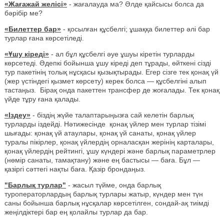
«Жағажай желісі»
- жағалауда ма? Әлде қайсысы болса да
бәрібір ме?
«Билеттер бар»
- қосылған құсбелгі; ұшаққа билеттер әлі бар
турлар ғана көрсетіледі.
«Ұшу кіреді»
- ал бұл құсбелгі әуе ұшуы кіретін турларды
көрсетеді. Әдепкі бойынша ұшу кіреді деп тұрады, өйткені сізді
тур пакетінің толық нұсқасы қызықтырады. Егер сізге тек қонақ үй
(жер үстіндегі қызмет көрсету) керек болса — құсбелгіні алып
тастаңыз. Бірақ онда пакеттен трансфер де жоғалады. Тек қонақ
үйде тұру ғана қалады.
«Іздеу»
- біздің жүйе талаптарыңызға сай келетін барлық
турларды іздейді. Нәтижесінде қонақ үйлер мен турлар тізімі
шығады: қонақ үй атаулары, қонақ үй санаты, қонақ үйлер
туралы пікірлер, қонақ үйлердің орналасқан жерінің карталары,
қонақ үйлердің рейтингі, ұшу күндері және барлық параметрлер
(нөмір санаты, тамақтану) және ең бастысы — баға. Бұл —
қазіргі сәттегі нақты баға. Қазір брондаңыз.
"Барлық турлар"
- жасыл түйме, онда барлық
туроператорлардың барлық турлары жатыр, күндер мен түн
саны бойынша барлық нұсқалар көрсетілген, сондай-ақ тиімді
жеңілдіктері бар ең қолайлы турлар да бар.