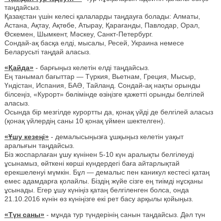
таңдайсыз.
Қазақстан үшін келесі қалаларды таңдауға болады: Алматы,
Астана, Ақтау, Ақтөбе, Атырау, Қарағанды, Павлодар, Орал,
Өскемен, Шымкент, Мәскеу, Санкт-Петербург.
Сондай-ақ басқа елді, мысалы, Ресей, Украина немесе
Беларусьті таңдай аласыз.
«Қайда»
- барғыңыз келетін елді таңдайсыз.
Ең танымал бағыттар — Түркия, Вьетнам, Греция, Мысыр,
Үндістан, Испания, БАӘ, Тайланд. Сондай-ақ нақты орынды
білсеңіз, «Курорт» бөлімінде өзіңізге қажетті орынды белгілей
аласыз.
Осында бір мезгілде курортты да, қонақ үйді де белгілей аласыз
(қонақ үйлердің саны 10 қонақ үймен шектелген).
«Ұшу кезеңі»
- демалысыңызға ұшқыңыз келетін уақыт
аралығын таңдайсыз.
Біз жоспарлаған ұшу күнінен 5-10 күн аралықты белгілеуді
ұсынамыз, өйткені көрші күндердегі баға айтарлықтай
ерекшеленуі мүмкін. Бұл — демалыс пен каникул кестесі қатаң
емес адамдарға қолайлы. Біздің жүйе сізге ең тиімді нұсқаны
ұсынады. Егер ұшу күніңіз қатаң белгіленген болса, онда
21.10.2016 күнін өз күніңізге екі рет басу арқылы қойыңыз.
«Түн саны»
- мұнда тур түндерінің санын таңдайсыз. Дәл түн