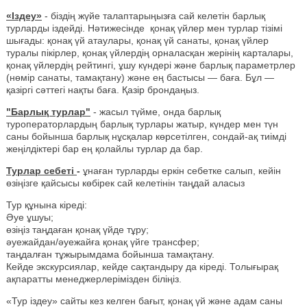
«Іздеу»
- біздің жүйе талаптарыңызға сай келетін барлық
турларды іздейді. Нәтижесінде қонақ үйлер мен турлар тізімі
шығады: қонақ үй атаулары, қонақ үй санаты, қонақ үйлер
туралы пікірлер, қонақ үйлердің орналасқан жерінің карталары,
қонақ үйлердің рейтингі, ұшу күндері және барлық параметрлер
(нөмір санаты, тамақтану) және ең бастысы — баға. Бұл —
қазіргі сәттегі нақты баға. Қазір брондаңыз.
"Барлық турлар"
- жасыл түйме, онда барлық
туроператорлардың барлық турлары жатыр, күндер мен түн
саны бойынша барлық нұсқалар көрсетілген, сондай-ақ тиімді
жеңілдіктері бар ең қолайлы турлар да бар.
Турлар себеті
-
ұнаған турларды еркін себетке салып, кейін
өзіңізге қайсысы көбірек сай келетінін таңдай аласыз
Тур құнына кіреді:
Әуе ұшуы;
өзіңіз таңдаған қонақ үйде тұру;
әуежайдан/әуежайға қонақ үйге трансфер;
таңдалған тұжырымдама бойынша тамақтану.
Кейде экскурсиялар, кейде сақтандыру да кіреді. Толығырақ
ақпаратты менеджерлерімізден біліңіз.
«Тур іздеу» сайты кез келген бағыт, қонақ үй және адам саны