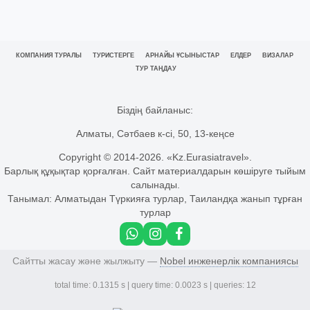
КОМПАНИЯ ТУРАЛЫ
ТУРИСТЕРГЕ
АРНАЙЫ ҰСЫНЫСТАР
ЕЛДЕР
ВИЗАЛАР
ТУР ТАҢДАУ
Біздің байланыс:
Алматы, Сәтбаев к-сі, 50, 13-кеңсе
Copyright © 2014-
2026. «Kz.Eurasiatravel».
Барлық құқықтар қорғалған. Сайт материалдарын көшіруге тыйым
салынады.
Танымал:
Алматыдан Түркияға турлар
,
Таиландқа жанып тұрған
турлар
Сайтты жасау және жылжыту —
Nobel инженерлік компаниясы
total time: 0.1315 s | query time: 0.0023 s | queries: 12