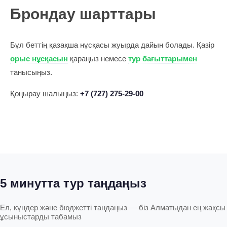
Брондау шарттары
Бұл беттің қазақша нұсқасы жуырда дайын болады. Қазір
орыс нұсқасын
қараңыз немесе
тур бағыттарымен
танысыңыз.
Қоңырау шалыңыз:
+7 (727) 275-29-00
5 минутта тур таңдаңыз
Ел, күндер және бюджетті таңдаңыз — біз Алматыдан ең жақсы
ұсыныстарды табамыз