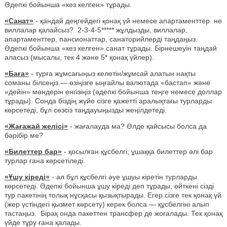
Әдепкі бойынша «кез келген» тұрады.
«Санат»
- қандай деңгейдегі қонақ үй немесе апартаменттер не
виллалар қалайсыз? 2-3-4-5***** жұлдызды, виллалар,
апартаменттер, пансионаттар, санаторийлерді таңдаңыз.
Әдепкі бойынша «кез келген» санат тұрады. Бірнешеуін таңдай
аласыз (мысалы, тек 4 және 5* қонақ үйлер).
«Баға»
- турға жұмсағыңыз келетін/жұмсай алатын нақты
соманы білсеңіз — өзіңізге ыңғайлы валютада «бастап» және
«дейін» мәндерін енгізіңіз (әдепкі бойынша теңге немесе доллар
тұрады). Сонда біздің жүйе сізге қажетті аралықтағы турларды
көрсетеді, бұл сөзсіз таңдауыңызды жеңілдетеді.
«Жағажай желісі»
- жағалауда ма? Әлде қайсысы болса да
бәрібір ме?
«Билеттер бар»
- қосылған құсбелгі; ұшаққа билеттер әлі бар
турлар ғана көрсетіледі.
«Ұшу кіреді»
- ал бұл құсбелгі әуе ұшуы кіретін турларды
көрсетеді. Әдепкі бойынша ұшу кіреді деп тұрады, өйткені сізді
тур пакетінің толық нұсқасы қызықтырады. Егер сізге тек қонақ үй
(жер үстіндегі қызмет көрсету) керек болса — құсбелгіні алып
тастаңыз. Бірақ онда пакеттен трансфер де жоғалады. Тек қонақ
үйде тұру ғана қалады.