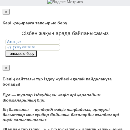
×
Кері қоңырауға тапсырыс беру
Сізбен жақын арада байланысамыз
Тапсырыс беру
×
Біздің сайттағы тур іздеу жүйесін қалай пайдалануға
болады!
Бұл — турлар іздеудің ең жеңіл әрі қарапайым
формаларының бірі.
Ең бастысы — күндерді өзіңіз таңдайсыз, әртүрлі
бағыттар мен күндер бойынша бағаларды жылдам әрі
оңай салыстырасыз.
«Қайдан тур іздеу…»
-
тур нұсқаларын іздейтін қаланы өзіңіз