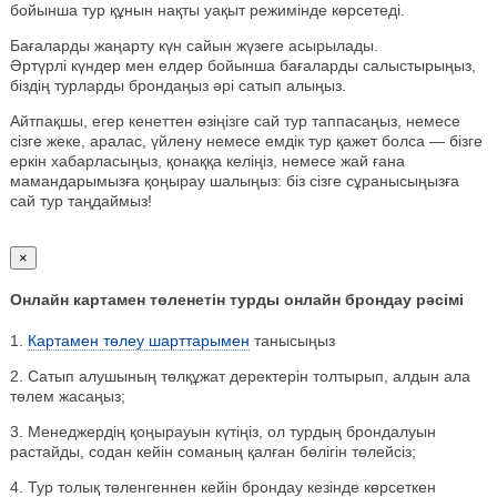
бойынша тур құнын нақты уақыт режимінде көрсетеді.
Бағаларды жаңарту күн сайын жүзеге асырылады.
Әртүрлі күндер мен елдер бойынша бағаларды салыстырыңыз,
біздің турларды брондаңыз әрі сатып алыңыз.
Айтпақшы, егер кенеттен өзіңізге сай тур таппасаңыз, немесе
сізге жеке, аралас, үйлену немесе емдік тур қажет болса — бізге
еркін хабарласыңыз, қонаққа келіңіз, немесе жай ғана
мамандарымызға қоңырау шалыңыз: біз сізге сұранысыңызға
сай тур таңдаймыз!
×
Онлайн картамен төленетін турды онлайн брондау рәсімі
1.
Картамен төлеу шарттарымен
танысыңыз
2. Сатып алушының төлқұжат деректерін толтырып, алдын ала
төлем жасаңыз;
3. Менеджердің қоңырауын күтіңіз, ол турдың брондалуын
растайды, содан кейін соманың қалған бөлігін төлейсіз;
4. Тур толық төленгеннен кейін брондау кезінде көрсеткен