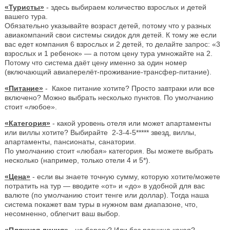
«Туристы»
- здесь выбираем количество взрослых и детей
вашего тура.
Обязательно указывайте возраст детей, потому что у разных
авиакомпаний свои системы скидок для детей. К тому же если
вас едет компания 6 взрослых и 2 детей, то делайте запрос: «3
взрослых и 1 ребенок» — а потом цену тура умножайте на 2.
Потому что система даёт цену именно за один номер
(включающий авиаперелёт-проживание-трансфер-питание).
«Питание»
- Какое питание хотите? Просто завтраки или все
включено? Можно выбрать несколько пунктов. По умолчанию
стоит «любое».
«Категория»
- какой уровень отеля или может апартаменты
или виллы хотите? Выбирайте 2-3-4-5***** звезд, виллы,
апартаменты, пансионаты, санатории.
По умолчанию стоит «любая» категория. Вы можете выбрать
несколько (например, только отели 4 и 5*).
«Цена»
- если вы знаете точную сумму, которую хотите/можете
потратить на тур — вводите «от» и «до» в удобной для вас
валюте (по умолчанию стоит тенге или доллар). Тогда наша
система покажет вам туры в нужном вам диапазоне, что,
несомненно, облегчит ваш выбор.
«Пляжная линия»
- на берегу? Или без разница какая?