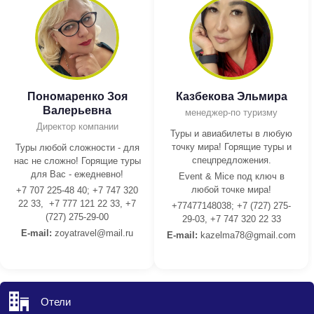
Пономаренко Зоя
Казбекова Эльмира
Валерьевна
менеджер-по туризму
Директор компании
Туры и авиабилеты в любую
точку мира! Горящие туры и
Туры любой сложности - для
спецпредложения.
нас не сложно! Горящие туры
для Вас - ежедневно!
Event & Mice под ключ в
любой точке мира!
+7 707 225-48 40; +7 747 320
22 33, +7 777 121 22 33, +7
+77477148038; +7 (727) 275-
(727) 275-29-00
29-03, +7 747 320 22 33
E-mail:
z
oyatravel@mail.ru
E-mail:
kazelma78@gmail.com
Отели