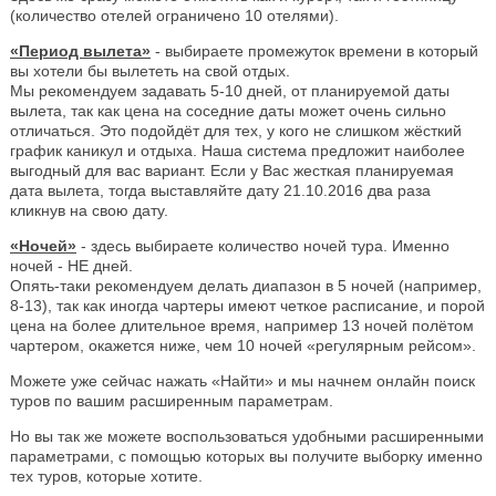
(количество отелей ограничено 10 отелями).
«Период вылета»
- выбираете промежуток времени в который
вы хотели бы вылететь на свой отдых.
Мы рекомендуем задавать 5-10 дней, от планируемой даты
вылета, так как цена на соседние даты может очень сильно
отличаться. Это подойдёт для тех, у кого не слишком жёсткий
график каникул и отдыха. Наша система предложит наиболее
выгодный для вас вариант. Если у Вас жесткая планируемая
дата вылета, тогда выставляйте дату 21.10.2016 два раза
кликнув на свою дату.
«Ночей»
- здесь выбираете количество ночей тура. Именно
ночей - НЕ дней.
Опять-таки рекомендуем делать диапазон в 5 ночей (например,
8-13), так как иногда чартеры имеют четкое расписание, и порой
цена на более длительное время, например 13 ночей полётом
чартером, окажется ниже, чем 10 ночей «регулярным рейсом».
Можете уже сейчас нажать «Найти» и мы начнем онлайн поиск
туров по вашим расширенным параметрам.
Но вы так же можете воспользоваться удобными расширенными
параметрами, с помощью которых вы получите выборку именно
тех туров, которые хотите.