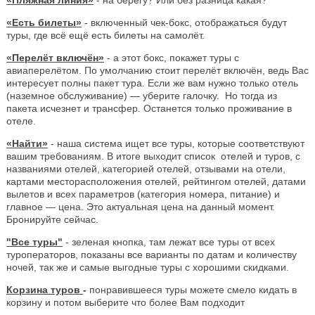
«Есть билеты»
- включенный чек-бокс, отображаться будут
туры, где всё ещё есть билеты на самолёт.
«Перелёт включён»
- а этот бокс, покажет туры с
авиаперелётом. По умолчанию стоит перелёт включён, ведь Вас
интересует полны пакет тура. Если же вам нужно только отель
(наземное обслуживание) — уберите галочку. Но тогда из
пакета исчезнет и трансфер. Останется только проживание в
отеле.
«Найти»
- наша система ищет все туры, которые соответствуют
вашим требованиям. В итоге выходит список отелей и туров, с
названиями отелей, категорией отелей, отзывами на отели,
картами месторасположения отелей, рейтингом отелей, датами
вылетов и всех параметров (категория номера, питание) и
главное — цена. Это актуальная цена на данный момент.
Бронируйте сейчас.
"Все туры"
- зеленая кнопка, там лежат все туры от всех
туроператоров, показаны все варианты по датам и количеству
ночей, так же и самые выгодные туры с хорошими скидками.
Корзина туров
-
понравившееся туры можете смело кидать в
корзину и потом выберите что более Вам подходит