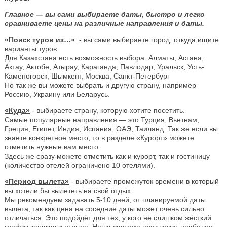
Главное — вы сами выбираете даты, быстро и легко
сравниваете цены на различные направления и даты.
«Поиск туров из…»
-
вы сами выбираете город, откуда ищите
варианты туров.
Для Казахстана есть возможность выбора: Алматы, Астана,
Актау, Актобе, Атырау, Караганда, Павлодар, Уральск, Усть-
Каменогорск, Шымкент, Москва, Санкт-Петербург
Но так же вы можете выбрать и другую страну, например
Россию, Украину или Беларусь.
«Куда»
- выбираете страну, которую хотите посетить.
Самые популярные направления — это Турция, Вьетнам,
Греция, Египет, Индия, Испания, ОАЭ, Таиланд. Так же если вы
знаете конкретное место, то в разделе «Курорт» можете
отметить нужные вам место.
Здесь же сразу можете отметить как и курорт, так и гостиницу
(количество отелей ограничено 10 отелями).
«Период вылета»
- выбираете промежуток времени в который
вы хотели бы вылететь на свой отдых.
Мы рекомендуем задавать 5-10 дней, от планируемой даты
вылета, так как цена на соседние даты может очень сильно
отличаться. Это подойдёт для тех, у кого не слишком жёсткий
график каникул и отдыха. Наша система предложит наиболее