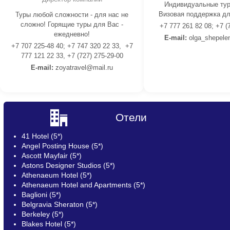
Индивидуальные тур
Визовая поддержка дл
Туры любой сложности - для нас не
сложно! Горящие туры для Вас -
+7 777 261 82 08; +7 (
ежедневно!
E-mail:
olga_shepele
+7 707 225-48 40; +7 747 320 22 33, +7
777 121 22 33, +7 (727) 275-29-00
E-mail:
z
oyatravel@mail.ru
Отели
41 Hotel (5*)
Angel Posting House (5*)
Ascott Mayfair (5*)
Astons Designer Studios (5*)
Athenaeum Hotel (5*)
Athenaeum Hotel and Apartments (5*)
Baglioni (5*)
Belgravia Sheraton (5*)
Berkeley (5*)
Blakes Hotel (5*)