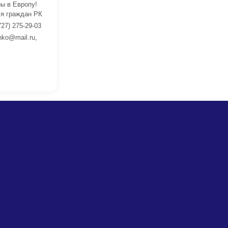
ы в Европу!
я граждан РК
727) 275-29-03
nko@mail.ru,