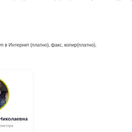
п в Интернет (платно), факс, копир(платно),
 Николаевна
ректора