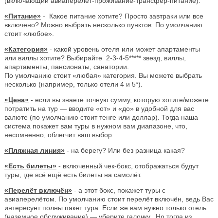
(включающий авиаперелёт-проживание-трансфер-питание).
«Питание»
- Какое питание хотите? Просто завтраки или все
включено? Можно выбрать несколько пунктов. По умолчанию
стоит «любое».
«Категория»
- какой уровень отеля или может апартаменты
или виллы хотите? Выбирайте 2-3-4-5***** звезд, виллы,
апартаменты, пансионаты, санатории.
По умолчанию стоит «любая» категория. Вы можете выбрать
несколько (например, только отели 4 и 5*).
«Цена»
- если вы знаете точную сумму, которую хотите/можете
потратить на тур — вводите «от» и «до» в удобной для вас
валюте (по умолчанию стоит тенге или доллар). Тогда наша
система покажет вам туры в нужном вам диапазоне, что,
несомненно, облегчит ваш выбор.
«Пляжная линия»
- на берегу? Или без разница какая?
«Есть билеты»
- включенный чек-бокс, отображаться будут
туры, где всё ещё есть билеты на самолёт.
«Перелёт включён»
- а этот бокс, покажет туры с
авиаперелётом. По умолчанию стоит перелёт включён, ведь Вас
интересует полны пакет тура. Если же вам нужно только отель
(наземное обслуживание) — уберите галочку. Но тогда из