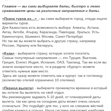
Главное — вы сами выбираете даты, быстро и легко
сравниваете цены на различные направления и даты.
«Поиск туров из…»
-
вы сами выбираете город, откуда ищите
варианты туров.
Для Казахстана есть возможность выбора: Алматы, Астана,
Актау, Актобе, Атырау, Караганда, Павлодар, Уральск, Усть-
Каменогорск, Шымкент, Москва, Санкт-Петербург
Но так же вы можете выбрать и другую страну, например
Россию, Украину или Беларусь.
«Куда»
- выбираете страну, которую хотите посетить.
Самые популярные направления — это Турция, Вьетнам,
Греция, Египет, Индия, Испания, ОАЭ, Таиланд. Так же если вы
знаете конкретное место, то в разделе «Курорт» можете
отметить нужные вам место.
Здесь же сразу можете отметить как и курорт, так и гостиницу
(количество отелей ограничено 10 отелями).
«Период вылета»
- выбираете промежуток времени в который
вы хотели бы вылететь на свой отдых.
Мы рекомендуем задавать 5-10 дней, от планируемой даты
вылета, так как цена на соседние даты может очень сильно
отличаться. Это подойдёт для тех, у кого не слишком жёсткий
график каникул и отдыха. Наша система предложит наиболее