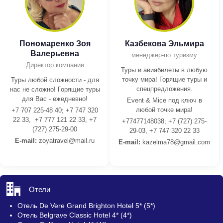
Пономаренко Зоя
Казбекова Эльмира
Валерьевна
менеджер-по туризму
Директор компании
Туры и авиабилеты в любую
точку мира! Горящие туры и
Туры любой сложности - для
спецпредложения.
нас не сложно! Горящие туры
для Вас - ежедневно!
Event & Mice под ключ в
любой точке мира!
+7 707 225-48 40; +7 747 320
22 33, +7 777 121 22 33, +7
+77477148038; +7 (727) 275-
(727) 275-29-00
29-03, +7 747 320 22 33
E-mail:
z
oyatravel@mail.ru
E-mail:
kazelma78@gmail.com
Отели
Отель De Vere Grand Brighton Hotel 5* (5*)
Отель Belgrave Classic Hotel 4* (4*)