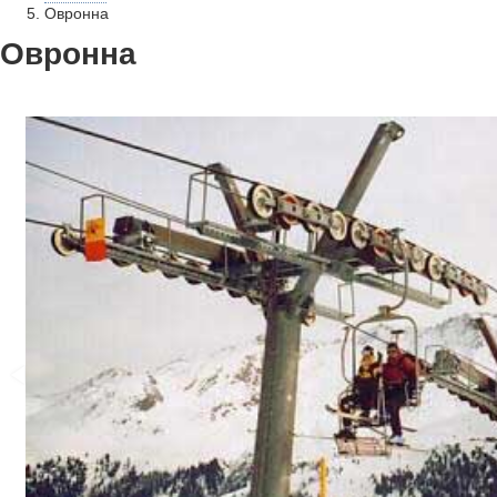
Овронна
Овронна