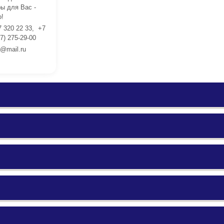
ы для Вас -
!
7 320 22 33, +7
7) 275-29-00
l@mail.ru