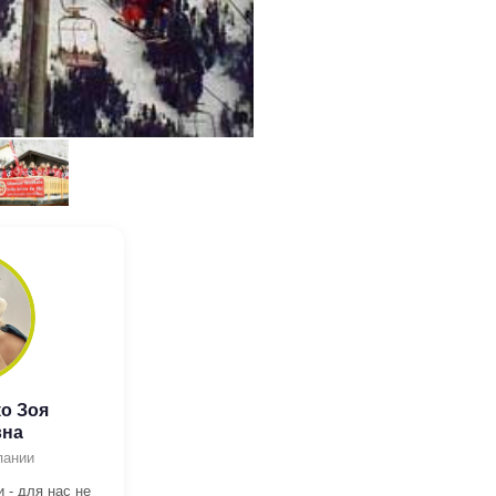
о Зоя
вна
пании
 - для нас не