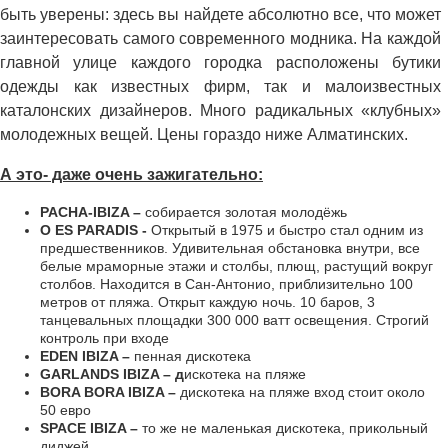
быть уверены: здесь вы найдете абсолютно все, что может
заинтересовать самого современного модника. На каждой
главной улице каждого городка расположены бутики
одежды как известных фирм, так и малоизвестных
каталонских дизайнеров. Много радикальных «клубных»
молодежных вещей. Цены гораздо ниже Алматинских.
А это- даже очень зажигательно:
PACHA-IBIZA –
собирается золотая молодёжь
О ES PARADIS -
Открытый в 1975 и быстро стал одним из
предшественников. Удивительная обстановка внутри, все
белые мраморные этажи и столбы, плющ, растущий вокруг
столбов. Находится в Сан-Антонио, приблизительно 100
метров от пляжа. Открыт каждую ночь. 10 баров, 3
танцевальных площадки 300 000 ватт освещения. Строгий
контроль при входе
EDEN IBIZA –
пенная дискотека
GARLANDS IBIZA – д
искотека на пляже
BORA BORA IBIZA –
дискотека на пляже вход стоит около
50 евро
SPACE IBIZA –
то же не маленькая дискотека, прикольный
диджей