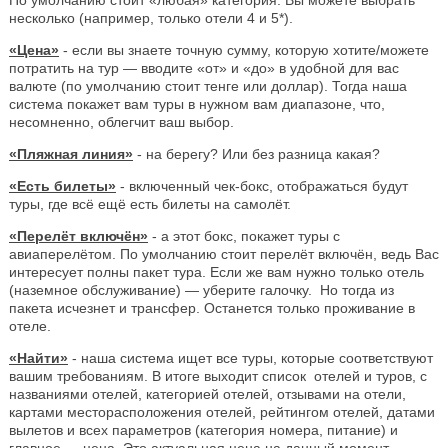
несколько (например, только отели 4 и 5*).
«Цена»
- если вы знаете точную сумму, которую хотите/можете
потратить на тур — вводите «от» и «до» в удобной для вас
валюте (по умолчанию стоит тенге или доллар). Тогда наша
система покажет вам туры в нужном вам диапазоне, что,
несомненно, облегчит ваш выбор.
«Пляжная линия»
- на берегу? Или без разница какая?
«Есть билеты»
- включенный чек-бокс, отображаться будут
туры, где всё ещё есть билеты на самолёт.
«Перелёт включён»
- а этот бокс, покажет туры с
авиаперелётом. По умолчанию стоит перелёт включён, ведь Вас
интересует полны пакет тура. Если же вам нужно только отель
(наземное обслуживание) — уберите галочку. Но тогда из
пакета исчезнет и трансфер. Останется только проживание в
отеле.
«Найти»
- наша система ищет все туры, которые соответствуют
вашим требованиям. В итоге выходит список отелей и туров, с
названиями отелей, категорией отелей, отзывами на отели,
картами месторасположения отелей, рейтингом отелей, датами
вылетов и всех параметров (категория номера, питание) и
главное — цена. Это актуальная цена на данный момент.