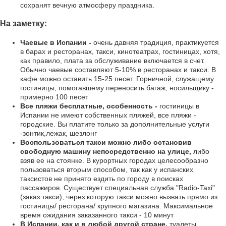
сохранят вечную атмосферу праздника.
На заметку:
Чаевые в Испании -
очень давняя традиция, практикуется
в барах и ресторанах, такси, кинотеатрах, гостиницах, хотя,
как правило, плата за обслуживание включается в счет.
Обычно чаевые составляют 5-10% в ресторанах и такси. В
кафе можно оставить 15-25 песет. Горничной, служащему
гостиницы, помогавшему переносить багаж, носильщику -
примерно 100 песет
Все пляжи бесплатные, особенность -
гостиницы в
Испании не имеют собственных пляжей, все пляжи -
городские. Вы платите только за дополнительные услуги
-зонтик,лежак, шезлонг
Воспользоваться такси можно либо остановив
свободную машину непосредственно на улице,
либо
взяв ее на стоянке. В курортных городах целесообразно
пользоваться вторым способом, так как у испанских
таксистов не принято ездить по городу в поисках
пассажиров. Существует специальная служба "Radio-Taxi"
(заказ такси), через которую такси можно вызвать прямо из
гостиницы/ ресторана/ крупного магазина. Максимальное
время ожидания заказанного такси - 10 минут
В Испании, как и в любой другой стране,
туалеты