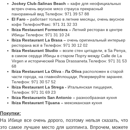
Jockey Club-Salinas Beach –
кафе для неофициальных
встреч очень вкусное мясо страуса прекрасный
панорамный вид Телефон: 971 39 57 88
El Faro –
работает только в летние месяцы, очень вкусное
кофе Телефон/Факс: 971 31 32 33
Ibiza Restaurant Formentera –
Летний ресторан в центре
Ибицы Телефон: 971 31 10 24
Ibiza Restaurant La Brasa –
очень оригинальный интерьер
ресторана всё в Телефон: 971 30 12 02
Ibiza Restaurant Studio –
возле стен цитадели, в Sa Penya,
в самом сердце Ибицы в старом Порту между Calle de La
Virgen и исторический Plaзa Drassaneta.Телефон: 971 31 53
68
Ibiza Restaurant La Oliva - Ла Oliva
расположен в старой
части города, на главнойплощади, Резервируйте заранее.
Телефон: 971 30 57 52
Ibiza Restaurant La Strega -
Итальянская пиццерия,
Телефон: 971 31 69 23
Ibiza Restaurants San Antonio –
разнообразная кухня
Ibiza Restaurant Tijuana –
мексиканская кухня
Покупки:
На Ибице все очень дорого, поэтому нельзя сказать, что
это самое лучшее место для шоппинга. Впрочем, можете