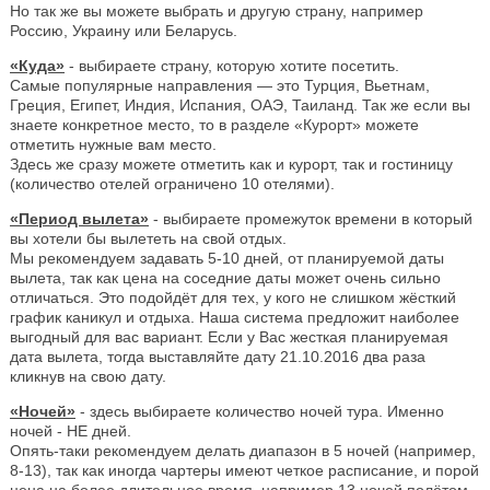
Но так же вы можете выбрать и другую страну, например
Россию, Украину или Беларусь.
«Куда»
- выбираете страну, которую хотите посетить.
Самые популярные направления — это Турция, Вьетнам,
Греция, Египет, Индия, Испания, ОАЭ, Таиланд. Так же если вы
знаете конкретное место, то в разделе «Курорт» можете
отметить нужные вам место.
Здесь же сразу можете отметить как и курорт, так и гостиницу
(количество отелей ограничено 10 отелями).
«Период вылета»
- выбираете промежуток времени в который
вы хотели бы вылететь на свой отдых.
Мы рекомендуем задавать 5-10 дней, от планируемой даты
вылета, так как цена на соседние даты может очень сильно
отличаться. Это подойдёт для тех, у кого не слишком жёсткий
график каникул и отдыха. Наша система предложит наиболее
выгодный для вас вариант. Если у Вас жесткая планируемая
дата вылета, тогда выставляйте дату 21.10.2016 два раза
кликнув на свою дату.
«Ночей»
- здесь выбираете количество ночей тура. Именно
ночей - НЕ дней.
Опять-таки рекомендуем делать диапазон в 5 ночей (например,
8-13), так как иногда чартеры имеют четкое расписание, и порой
цена на более длительное время, например 13 ночей полётом