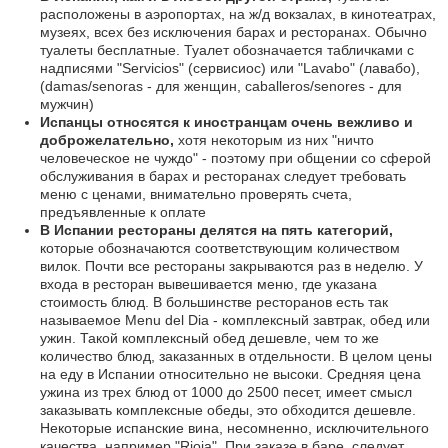
расположены в аэропортах, на ж/д вокзалах, в кинотеатрах,
музеях, всех без исключения барах и ресторанах. Обычно
туалеты бесплатные. Туалет обозначается табличками с
надписями "Servicios" (сервисиос) или "Lavabo" (лавабо),
(damas/senoras - для женщин, caballeros/senores - для
мужчин)
Испанцы относятся к иностранцам очень вежливо и
доброжелательно,
хотя некоторым из них "ничто
человеческое не чуждо" - поэтому при общении со сферой
обслуживания в барах и ресторанах следует требовать
меню с ценами, внимательно проверять счета,
предъявленные к оплате
В Испании рестораны делятся на пять категорий,
которые обозначаются соответствующим количеством
вилок. Почти все рестораны закрываются раз в неделю. У
входа в ресторан вывешивается меню, где указана
стоимость блюд. В большинстве ресторанов есть так
называемое Menu del Dia - комплексный завтрак, обед или
ужин. Такой комплексный обед дешевле, чем то же
количество блюд, заказанных в отдельности. В целом цены
на еду в Испании относительно не высоки. Средняя цена
ужина из трех блюд от 1000 до 2500 песет, имеет смысл
заказывать комплексные обеды, это обходится дешевле.
Некоторые испанские вина, несомненно, исключительного
качества, например "Rioja". При заказе в баре, следует