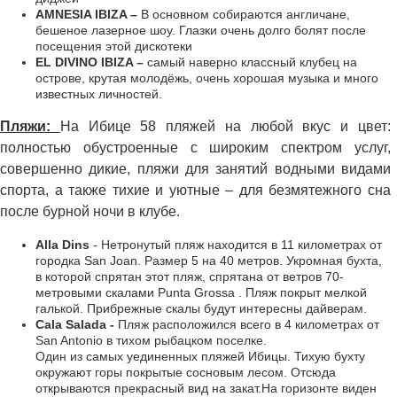
AMNESIA IBIZA –
В основном собираются англичане,
бешеное лазерное шоу. Глазки очень долго болят после
посещения этой дискотеки
EL DIVINO IBIZA –
самый наверно классный клубец на
острове, крутая молодёжь, очень хорошая музыка и много
известных личностей.
Пляжи:
На Ибице 58 пляжей на любой вкус и цвет:
полностью обустроенные с широким спектром услуг,
совершенно дикие, пляжи для занятий водными видами
спорта, а также тихие и уютные – для безмятежного сна
после бурной ночи в клубе.
Alla Dins
- Нетронутый пляж находится в 11 километрах от
городка San Joan. Размер 5 на 40 метров. Укромная бухта,
в которой спрятан этот пляж, спрятана от ветров 70-
метровыми скалами Punta Grossa . Пляж покрыт мелкой
галькой. Прибрежные скалы будут интересны дайверам.
Cala Salada -
Пляж расположился всего в 4 километрах от
San Antonio в тихом рыбацком поселке.
Один из самых уединенных пляжей Ибицы. Тихую бухту
окружают горы покрытые сосновым лесом. Отсюда
открываются прекрасный вид на закат.На горизонте виден