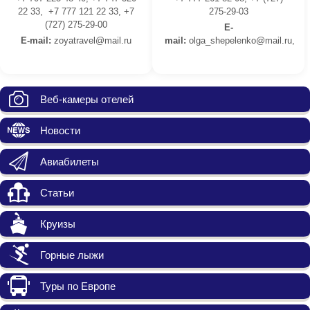
22 33, +7 777 121 22 33, +7
275-29-03
(727) 275-29-00
E-
E-mail:
z
oyatravel@mail.ru
mail:
olga_shepelenko@mail.ru,
Веб-камеры отелей
Новости
Авиабилеты
Статьи
Круизы
Горные лыжи
Туры по Европе