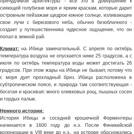
причудливой архитектуры - все это в довершение к
сияющей голубизне моря и ярким краскам, которые дарит
островным пейзажам щедрое южное солнце, изливающее
свои лучи с бирюзового неба, обычно безоблачного -
создает у путешественника чудесное ощущение, что он
попал в земной рай.
Климат:
на Ибице замечательный. С апреля по октябрь
температура воздуха не опускается ниже 25 градусов, а с
июля по октябрь температура воды может достигать 26
градусов. При этом жары на Ибице не бывает, потому что
с моря дует прохладный бриз. Ибица расположена в
субтропическом поясе, и природа там соответствующая -
богатая и красивая: много оливковых рощ, пышных сосен
и гордых пальм.
Немного истории:
История Ибицы и соседней крошечной Форментеры
начинается в 1600 году до н.э. После Финикийской
колонизации в VIII веке до н.э., на острове обосновались