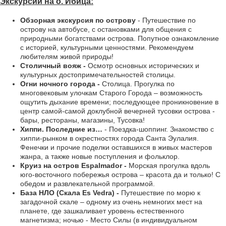
Экскурсии на о. Ибица:
Обзорная экскурсия по острову
- Путешествие по
острову на автобусе, с остановками для общения с
природными богатствами острова. Попутное ознакомление
с историей, культурными ценностями. Рекомендуем
любителям живой природы!
Столичный вояж -
Осмотр основных исторических и
культурных достопримечательностей столицы.
Огни ночного города -
Столица. Прогулка по
многовековым улочкам Старого Города – возможность
ощутить дыхание времени; последующее проникновение в
центр самой-самой доклубной вечерней тусовки острова -
бары, рестораны, магазины, Тусовка!
Хиппи. Последние из…
- Поездка-шоппинг. Знакомство с
хиппи-рынком в окрестностях города Санта Эулалия.
Фенечки и прочие поделки оставшихся в живых мастеров
жанра, а также новые поступления и фольклор.
Круиз на остров Espalmador -
Морская прогулка вдоль
юго-восточного побережья острова – красота да и только! С
обедом и развлекательной программой.
База НЛО (Скала Es Vedra) -
Путешествие по морю к
загадочной скале – одному из очень немногих мест на
планете, где зашкаливает уровень естественного
магнетизма; ночью - Место Силы (в индивидуальном