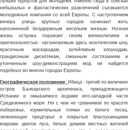
лучших курортов для молодежи. Именно сюда в поисках
небывалых и фантастических развлечений съезжаются
молодежные компании со всей Европы. С наступлением
вечера улицы крупных городов начинают жить
наполненной безудержным весельем жизнью. Ночная
жизнь острова поражает своим великолепием и
оригинальностью - организуемым здесь экзотическим шоу,
красочным маскарадам, затейливым клоунадам,
грандиозным дискотекам, смешным состязаниям и
утонченным шоу-демонстрациям мод не найдется
подобных во многих городах Европы.
Географическое положение:
Ибица - третий по величине
остров Балеарского архипелага, принадлежащего
Испании и омываемого водами юго-западной части
Средиземного моря. Ни с чем не сравнимое по красоте
побережье, изумительные пляжи из белого песка,
зеленеющие предгорья и покрытые благоухающими
коврами цветов луга, белые домики местных жителей