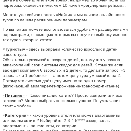
чартером, окажется ниже, чем 10 ночей «регулярным рейсом».
Можете уже сейчас нажать «Найти» и мы начнем онлайн поиск
туров по вашим расширенным параметрам.
Но вы так же можете воспользоваться удобными расширенными
параметрами, с помощью которых вы получите выборку именно
тех туров, которые хотите.
«Туристы»
- здесь выбираем количество взрослых и детей
вашего тура.
Обязательно указывайте возраст детей, потому что у разных
авиакомпаний свои системы скидок для детей. К тому же если
вас едет компания 6 взрослых и 2 детей, то делайте запрос: «3
взрослых и 1 ребенок» — а потом цену тура умножайте на 2.
Потому что система даёт цену именно за один номер
(включающий авиаперелёт-проживание-трансфер-питание).
«Питание»
- Какое питание хотите? Просто завтраки или все
включено? Можно выбрать несколько пунктов. По умолчанию
стоит «любое».
«Категория»
- какой уровень отеля или может апартаменты
или виллы хотите? Выбирайте 2-3-4-5***** звезд, виллы,
апартаменты, пансионаты, санатории.
По умолчанию стоит «любая» категория. Вы можете выбрать