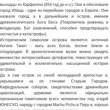
выходцы из Карфагена (654 год до н.э.). Они и обосновали
город Ибица - один из первейших городов в Европе. Они
назвали город, а в дальнейшем и остров, именем
древнеегипетского Бога Беса (Покровитель рожениц и
младенцев, Бог развлечений, способен предотвращать
несчастья и катастрофы).
Историческим символом острова является античная
богиня Танит - мать всех Богов, богиня Земли и
плодородия. В археологическом музее можно увидеть
множество интереснейших артефактов, повествующих об
удивительной и исключительно насыщенной истории
острова.
Да и сам остров со своей легендарной крепостью и,
укрывшимся за ее стенами Старым Городом,
Кафедральным собором, свидетельствами древнейших
цивилизаций, церквями является официально
признанным памятником всего человечества под эгидой
ЮНЕСКО, наряду с городом Machu Pichu в Перу и, хорошо