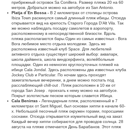
прибрежный островок Sa Conillera. Размер пляжа 20 на 60
метров. Добраться можно на автобусе из San Antonio.
Platja d`En Bossa -
В 2 километрах от столицы острова
Ibiza Town раскинулся самый длинный пляж ибицы. Отсюда
открывается вид на крепость Старого Города D'Alt Vila. Так
же можно наблюдать посадку самолетов в аэропорту,
расположенному в непосредственной близости. Вдоль
пляжа располагаются бары.Один из самых известных - Bora
Bora любимое место отдыха молодежи. Здесь же
расположена известный клуб Space. Для любителей
активного отдыха существует широкий выбор: аквапарк,
школа дайвинга, школа виндсерфинга, волейбольные
площадки. Один из немногих круглосуточных пляжей на
ибице Cala Jondal. Здесь расположены два известных клуба
Jockey Club и Particular. По ночам здесь проходят
зажигательные вечеринки, а днем можно поспать под
расслабляющий chill-out . Пляж расположен в 10 км от
города San Josep . проехать к нему можно на автобусе.
Покрыт золотистым песком которым славится Ибица.
Cala Benirras -
Легендарным пляж, расположенный в 7
километрах от Sant Miguel, был основан хиппи в начале 60-
х. Небольшой песочный пляж окружен горами, поросшими
соснами. Отсюда открывается изумительный вид на закат.
Каждый вечер хиппи собираются для проводов солнца. 28
августа на пляже отмечается День Барабанов. Этот пляж