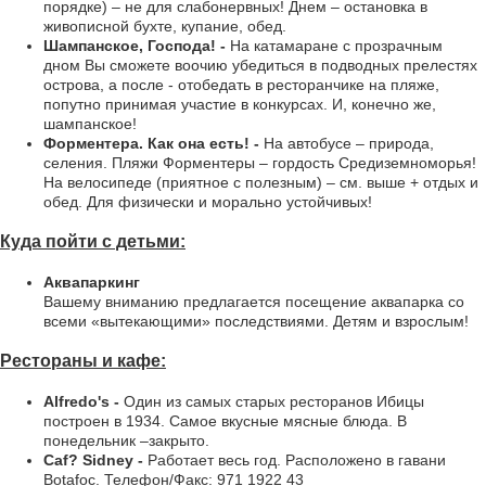
порядке) – не для слабонервных! Днем – остановка в
живописной бухте, купание, обед.
Шампанское, Господа! -
На катамаране с прозрачным
дном Вы сможете воочию убедиться в подводных прелестях
острова, а после - отобедать в ресторанчике на пляже,
попутно принимая участие в конкурсах. И, конечно же,
шампанское!
Форментера. Как она есть! -
На автобусе – природа,
селения. Пляжи Форментеры – гордость Средиземноморья!
На велосипеде (приятное с полезным) – см. выше + отдых и
обед. Для физически и морально устойчивых!
Куда пойти с детьми:
Аквапаркинг
Вашему вниманию предлагается посещение аквапарка со
всеми «вытекающими» последствиями. Детям и взрослым!
Рестораны и кафе:
Alfredo's -
Один из самых старых ресторанов Ибицы
построен в 1934. Самое вкусные мясные блюда. В
понедельник –закрыто.
Caf? Sidney -
Работает весь год. Расположено в гавани
Botafoc. Телефон/Факс: 971 1922 43