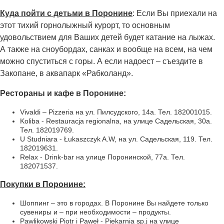
Куда пойти с детьми в Поронине
: Если Вы приехали на
этот тихий горнолыжный курорт, то основным
удовольствием для Ваших детей будет катание на лыжах.
А также на сноубордах, санках и вообще на всем, на чем
можно спуститься с горы. А если надоест – съездите в
Закопане, в аквапарк «Рабколанд».
Рестораны и кафе в Поронине:
Vivaldi – Pizzeria на ул. Пилсудского, 14а. Тел. 182001015.
Koliba - Restauracja regionalna, на улице Садельская, 30а.
Тел. 182019769.
U Studniara - Łukaszczyk A.W, на ул. Садельская, 119. Тел.
182019631.
Relax - Drink-bar на улице Поронинской, 77а. Тел.
182071537.
Покупки в Поронине:
Шоппинг – это в городах. В Поронине Вы найдете только
сувениры и – при необходимости – продукты.
Pawlikowski Piotr i Paweł - Piekarnia sp.j на улице