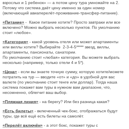
взрослых и 1 ребенок» — а потом цену тура умножайте на 2.
Потому что система даёт цену именно за один номер
(включающий авиаперелёт-проживание-трансфер-питание).
«Питание»
- Какое питание хотите? Просто завтраки или все
включено? Можно выбрать несколько пунктов. По умолчанию
стоит «любое».
«Категория»
- какой уровень отеля или может апартаменты
или виллы хотите? Выбирайте 2-3-4-5***** звезд, виллы,
апартаменты, пансионаты, санатории.
По умолчанию стоит «любая» категория. Вы можете выбрать
несколько (например, только отели 4 и 5*).
«Цена»
- если вы знаете точную сумму, которую хотите/можете
потратить на тур — вводите «от» и «до» в удобной для вас
валюте (по умолчанию стоит тенге или доллар). Тогда наша
система покажет вам туры в нужном вам диапазоне, что,
несомненно, облегчит ваш выбор.
«Пляжная линия»
- на берегу? Или без разница какая?
«Есть билеты»
- включенный чек-бокс, отображаться будут
туры, где всё ещё есть билеты на самолёт.
«Перелёт включён»
- а этот бокс, покажет туры с