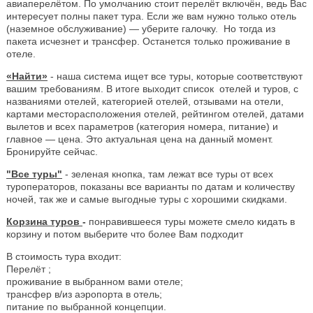
авиаперелётом. По умолчанию стоит перелёт включён, ведь Вас
интересует полны пакет тура. Если же вам нужно только отель
(наземное обслуживание) — уберите галочку. Но тогда из
пакета исчезнет и трансфер. Останется только проживание в
отеле.
«Найти»
- наша система ищет все туры, которые соответствуют
вашим требованиям. В итоге выходит список отелей и туров, с
названиями отелей, категорией отелей, отзывами на отели,
картами месторасположения отелей, рейтингом отелей, датами
вылетов и всех параметров (категория номера, питание) и
главное — цена. Это актуальная цена на данный момент.
Бронируйте сейчас.
"Все туры"
- зеленая кнопка, там лежат все туры от всех
туроператоров, показаны все варианты по датам и количеству
ночей, так же и самые выгодные туры с хорошими скидками.
Корзина туров
-
понравившееся туры можете смело кидать в
корзину и потом выберите что более Вам подходит
В стоимость тура входит:
Перелёт ;
проживание в выбранном вами отеле;
трансфер в/из аэропорта в отель;
питание по выбранной концепции.