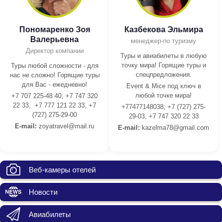
Пономаренко Зоя
Казбекова Эльмира
Валерьевна
менеджер-по туризму
Директор компании
Туры и авиабилеты в любую
точку мира! Горящие туры и
Туры любой сложности - для
спецпредложения.
нас не сложно! Горящие туры
для Вас - ежедневно!
Event & Mice под ключ в
любой точке мира!
+7 707 225-48 40; +7 747 320
22 33, +7 777 121 22 33, +7
+77477148038; +7 (727) 275-
(727) 275-29-00
29-03, +7 747 320 22 33
E-mail:
z
oyatravel@mail.ru
E-mail:
kazelma78@gmail.com
Веб-камеры отелей
Новости
Авиабилеты