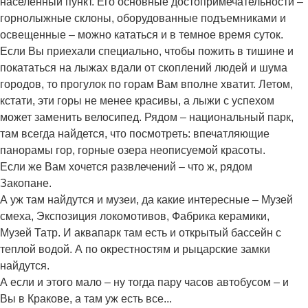
населенный пункт. Его основные достопримечательности –
горнолыжные склоны, оборудованные подъемниками и
освещенные – можно кататься и в темное время суток.
Если Вы приехали специально, чтобы пожить в тишине и
покататься на лыжах вдали от скоплений людей и шума
городов, то прогулок по горам Вам вполне хватит. Летом,
кстати, эти горы не менее красивы, а лыжи с успехом
может заменить велосипед. Рядом – национальный парк,
там всегда найдется, что посмотреть: впечатляющие
панорамы гор, горные озера неописуемой красоты.
Если же Вам хочется развлечений – что ж, рядом
Закопане.
А уж там найдутся и музеи, да какие интересные – Музей
смеха, Экспозиция локомотивов, Фабрика керамики,
Музей Татр. И аквапарк там есть и открытый бассейн с
теплой водой. А по окрестностям и рыцарские замки
найдутся.
А если и этого мало – ну тогда пару часов автобусом – и
Вы в Кракове, а там уж есть все...