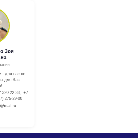
о Зоя
вна
пании
 - для нас не
ы для Вас -
!
7 320 22 33, +7
7) 275-29-00
l@mail.ru