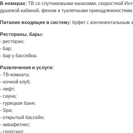
В номерах:
ТВ со спутниковыми каналами, скоростной Инт
душевой кабиной, феном и туалетными принадлежностями
Питание входящее в систем
у: буфет с континентальным 
Рестораны, бары:
- ресторан;
- бар;
- бар у бассейна.
Развлечения и услуги:
- ТВ-комната;
- ночной клуб;
- лифт;
- сауна;
- турецкая баня;
- Spa;
- открытый бассейн;
- аквафитнес;
- спортзал;