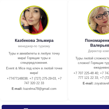
Казбекова Эльмира
Пономаренк
Валерье
менеджер-по туризму
Директор ком
Туры и авиабилеты в любую точку
мира! Горящие туры и
Туры любой сложности
спецпредложения.
сложно! Горящие тур
ежедневно
Event & Mice под ключ в любой точке
мира!
+7 707 225-48 40; +7 74
777 121 22 33, +7 (72
+77477148038; +7 (727) 275-29-03, +7
747 320 22 33
E-mail:
z
oyatrave
E-mail:
kazelma78@gmail.com