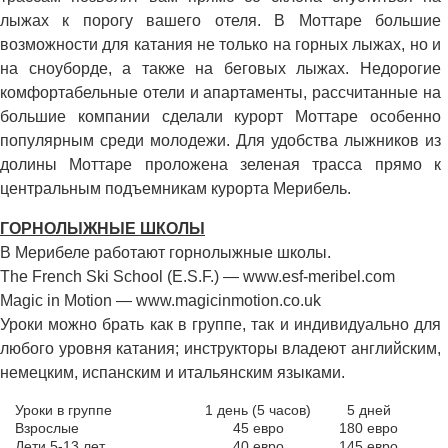
лыжах к порогу вашего отеля. В Моттаре большие
возможности для катания не только на горных лыжах, но и
на сноуборде, а также на беговых лыжах. Недорогие
комфортабельные отели и апартаменты, рассчитанные на
большие компании сделали курорт Моттаре особенно
популярным среди молодежи. Для удобства лыжников из
долины Моттаре проложена зеленая трасса прямо к
центральным подъемникам курорта Мерибель.
ГОРНОЛЫЖНЫЕ ШКОЛЫ
В Мерибеле работают горнолыжные школы.
The French Ski School (E.S.F.) — www.esf-meribel.com
Magic in Motion — www.magicinmotion.co.uk
Уроки можно брать как в группе, так и индивидуально для
любого уровня катания; инструкторы владеют английским,
немецким, испанским и итальянским языками.
Уроки в группе
1 день (5 часов)
5 дней
Взрослые
45 евро
180 евро
Дети 5-13 лет
40 евро
145 евро