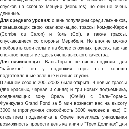
спусков на склонах Менуир (Menuires), но они не очень
длинные.
Для среднего уровня:
очень популярны среди лыжников,
повышающих свою квалификацию, трассы Ком-дю-Карон
(Combe du Caron) и Коль (Col), а также трассы,
спускающиеся со стороны Мерибеля. Но вполне можно
пробовать свои силы и на более сложных трассах, так как
снежное покрытие здесь очень высокого качества.
Для начинающих:
Валь-Торанс не очень подходит для
"чайников", но у подножия горы есть хорошо
подготовленные зеленые и синие спуски.
В зимнем сезоне 2001/2002 были открыты 4 новые трассы
(две красных, черная и синяя) и три новых подъемника,
соединяющих зону Орель (Orelle) с Валь-Торанс.
Фуникулер Grand Fond за 5 мин вознесет вас на высоту
3000 м (пропускная способность 3000 человек в час). С
открытием подъемника в Ореле появилась уникальная
возможность провести день катания в "Трех Долинах" для