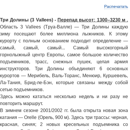
Распечатать
Три Долины (3 Vallees) -
Перепад высот: 1300–3230 м .
Область 3 Vallees (Tpya-Валле) — Три Долины каждую
зиму посещают более миллиона лыжников. К этому
курорту с полным основанием подходит определение —
самый, самый, самый... Самый высокогорный
горнолыжный центр Европы, самое большое количество
подъемников, трасс, снежных пушек, целая армия
инструкторов. Три Долины объединяют 6 основных
курортов — Мерибель, Валь-Торанс, Менюир, Куршевель,
Ла-Тания, Брид-ле-Бэн, которые связаны между собой
сетью подъемников.
Здесь можно кататься несколько недель и ни разу не
повторить маршрут.
В зимнем сезоне 2001/2002 гг. была открыта новая зона
катания — Orelle (Орель, 900 м). Здесь три трассы: черная,
красная, синяя; 2 новых кресельных подъемника со