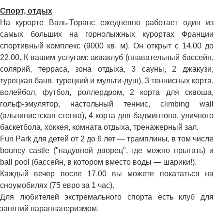
Спорт, отдых
На курорте Валь-Торанс ежедневно работает один из
самых больших на горнолыжных курортах Франции
спортивный комплекс (9000 кв. м). Он открыт с 14.00 до
22.00. К вашим услугам: акваклуб (плавательный бассейн,
солярий, терраса, зона отдыха, 3 сауны, 2 джакузи,
турецкая баня, турецкий и мульти-душ), 3 теннисных корта,
волейбол, футбол, роллердром, 2 корта для сквоша,
гольф-эмулятор, настольный теннис, climbing wall
(альпинистская стенка), 4 корта для бадминтона, уличного
баскетбола, хоккея, комната отдыха, тренажерный зал.
Fun Park для детей от 2 до 6 лет — трамплины, в том числе
bouncy castle ("надувной дворец", где можно прыгать) и
ball pool (бассейн, в котором вместо воды — шарики!).
Каждый вечер после 17.00 вы можете покататься на
сноумобилях (75 евро за 1 час).
Для любителей экстремального спорта есть клуб для
занятий парапланеризмом.