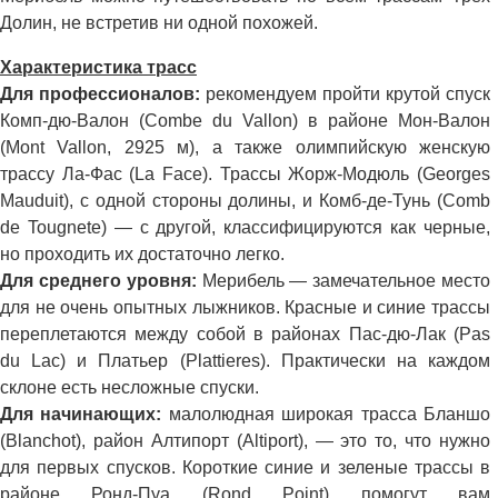
Долин, не встретив ни одной похожей.
Характеристика трасс
Для профессионалов:
рекомендуем пройти крутой спуск
Комп-дю-Валон (Combe du Vallon) в районе Мон-Валон
(Mont Vallon, 2925 м), а также олимпийскую женскую
трассу Ла-Фас (La Face). Трассы Жорж-Модюль (Georges
Mauduit), с одной стороны долины, и Комб-де-Тунь (Comb
de Tougnete) — с другой, классифицируются как черные,
но проходить их достаточно легко.
Для среднего уровня:
Мерибель — замечательное место
для не очень опытных лыжников. Красные и синие трассы
переплетаются между собой в районах Пас-дю-Лак (Pas
du Lac) и Платьер (Plattieres). Практически на каждом
склоне есть несложные спуски.
Для начинающих:
малолюдная широкая трасса Бланшо
(Blanchot), район Алтипорт (Altiport), — это то, что нужно
для первых спусков. Короткие синие и зеленые трассы в
районе Ронд-Пуа (Rond Point) помогут вам