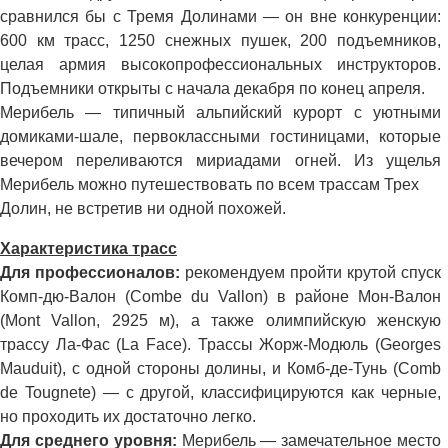
сравнился бы с Тремя Долинами — он вне конкуренции:
600 км трасс, 1250 снежных пушек, 200 подъемников,
целая армия высокопрофессиональных инструкторов.
Подъемники открыты с начала декабря по конец апреля.
Мерибель — типичный альпийский курорт с уютными
домиками-шале, первоклассными гостиницами, которые
вечером переливаются мириадами огней. Из ущелья
Мерибель можно путешествовать по всем трассам Трех
Долин, не встретив ни одной похожей.
Характеристика трасс
Для профессионалов:
рекомендуем пройти крутой спуск
Комп-дю-Валон (Combe du Vallon) в районе Мон-Валон
(Mont Vallon, 2925 м), а также олимпийскую женскую
трассу Ла-Фас (La Face). Трассы Жорж-Модюль (Georges
Mauduit), с одной стороны долины, и Комб-де-Тунь (Comb
de Tougnete) — с другой, классифицируются как черные,
но проходить их достаточно легко.
Для среднего уровня:
Мерибель — замечательное место