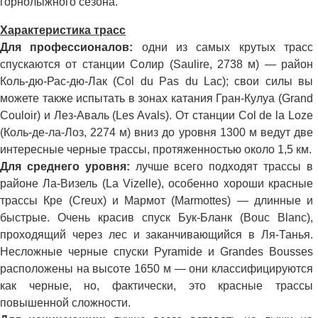
горнолыжного сезона.
Характеристика трасс
Для профессионалов:
одни из самых крутых трасс
спускаются от станции Солир (Saulire, 2738 м) — район
Коль-дю-Рас-дю-Лак (Col du Pas du Lac); свои силы вы
можете также испытать в зонах катания Гран-Кулуа (Grand
Couloir) и Лез-Аваль (Les Avals). От станции Col de la Loze
(Коль-де-ла-Лоз, 2274 м) вниз до уровня 1300 м ведут две
интересные черные трассы, протяженностью около 1,5 км.
Для среднего уровня:
лучше всего подходят трассы в
районе Ла-Визель (La Vizelle), особенно хороши красные
трассы Кре (Creux) и Мармот (Marmottes) — длинные и
быстрые. Очень красив спуск Бук-Бланк (Bouc Blanc),
проходящий через лес и заканчивающийся в Ля-Танья.
Несложные черные спуски Pyramide и Grandes Bousses
расположены на высоте 1650 м — они классифицируются
как черные, но, фактически, это красные трассы
повышенной сложности.