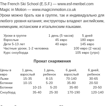
The French Ski School (E.S.F.) — www.esf-meribel.com
Magic in Motion — www.magicinmotion.co.uk
Уроки можно брать как в группе, так и индивидуально для
любого уровня катания; инструкторы владеют английским,
немецким, испанским и итальянским языками.
Уроки в группе
1 день (5 часов)
5 дней
Взрослые
45 евро
180 евро
Дети 5-13 лет
40 евро
145 евро
Частные уроки, 1-2 человека
100 евро (2 часа)
Курс сноуборда
105 евро (утро)
Прокат снаряжения
Цены в
1 день,
1 день,
6 дней,
6 дней,
евро
взрослый
ребенок
взрослый
ребенок
Лыжи
15-35
8-15
70-140
30-65
Ботинки
10-15
5-20
35-80
20-50
Ботинки
10-15
5-20
35-80
20-50
Сноуборд
35-40
25-30
170-190
120-140