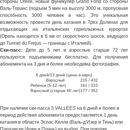
стороны Orelle, новый фуникулер Grand Fond со стороны
Валь-Торанс (подъем 5 мин на высоту 3000 м, пропускная
способность 3000 человек в час). Это уникальная
возможность провести день катания в Трех Долинах для
отдыхающих на итальянских горнолыжных курортах
(Орель находится в 6 км от скоростного шоссе, ведущего
до Tunnel du Frejus — границы с Италией).
Ски-пасс:
Дети до 5 лет и взрослые старше 72 лет
пользуются подъемниками бесплатно. Для получения
абонемента на 3 дня и более необходима фотография.
6 дней/13 дней (цены в евро)
Взрослый
215 / 432
Ребенок (5-12 лет)
161 / 323
Взрослый (старше 60 лет)
177 / 352
При наличии ски-пасса 3 VALLEES на 6 дней и более в
период действия абонемента предоставляется 1 день
катания в области Эспас-Килли (Валь-д'Изер и Тинь) или
Парадиски (Арки и Плань) на выбор. При покупке