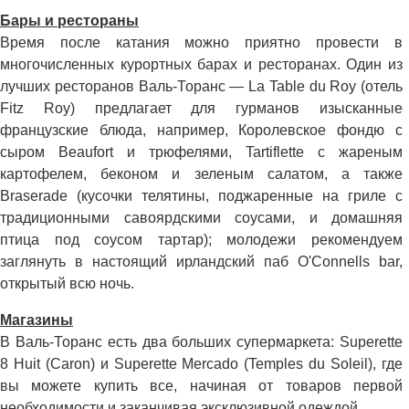
Бары и рестораны
Время после катания можно приятно провести в
многочисленных курортных барах и ресторанах. Один из
лучших ресторанов Валь-Торанс — La Table du Roy (отель
Fitz Roy) предлагает для гурманов изысканные
французские блюда, например, Королевское фондю с
сыром Beaufort и трюфелями, Tartiflette с жареным
картофелем, беконом и зеленым салатом, а также
Braserade (кусочки телятины, поджаренные на гриле с
традиционными савоярдскими соусами, и домашняя
птица под соусом тартар); молодежи рекомендуем
заглянуть в настоящий ирландский паб O'Connells bar,
открытый всю ночь.
Магазины
В Валь-Торанс есть два больших супермаркета: Superette
8 Huit (Caron) и Superette Mercado (Temples du Soleil), где
вы можете купить все, начиная от товаров первой
необходимости и заканчивая эксклюзивной одеждой.