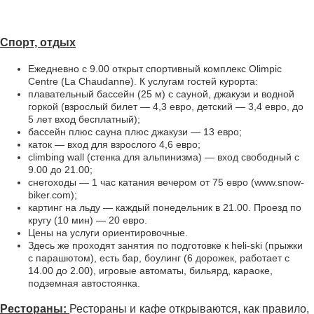
Спорт, отдых
Ежедневно с 9.00 открыт спортивный комплекс Olimpic
Centre (La Chaudanne). К услугам гостей курорта:
плавательный бассейн (25 м) с сауной, джакузи и водной
горкой (взрослый билет — 4,3 евро, детский — 3,4 евро, до
5 лет вход бесплатный);
бассейн плюс сауна плюс джакузи — 13 евро;
каток — вход для взрослого 4,6 евро;
climbing wall (стенка для альпинизма) — вход свободный с
9.00 до 21.00;
снегоходы — 1 час катания вечером от 75 евро (www.snow-
biker.com);
картинг на льду — каждый понедельник в 21.00. Проезд по
кругу (10 мин) — 20 евро.
Цены на услуги ориентировочные.
Здесь же проходят занятия по подготовке к heli-ski (прыжки
с парашютом), есть бар, боулинг (6 дорожек, работает с
14.00 до 2.00), игровые автоматы, бильярд, караоке,
подземная автостоянка.
Рестораны:
Рестораны и кафе открываются, как правило,