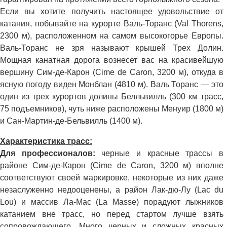
Если вы хотите получить настоящее удовольствие от
катания, побывайте на курорте Валь-Торанс (Val Thorens,
2300 м), расположенном на самом высокогорье Европы.
Валь-Торанс не зря называют крышей Трех Долин.
Мощная канатная дорога вознесет вас на красивейшую
вершину Сим-де-Карон (Cime de Caron, 3200 м), откуда в
ясную погоду виден Монблан (4810 м). Валь Торанс — это
один из трех курортов долины Белльвилль (300 км трасс,
75 подъемников), чуть ниже расположены Менуир (1800 м)
и Сан-Мартин-де-Бельвилль (1400 м).
Характеристика трасс:
Для профессионалов:
черные и красные трассы в
районе Сим-де-Карон (Cime de Caron, 3200 м) вполне
соответствуют своей маркировке, некоторые из них даже
незаслуженно недооценены, а район Лак-дю-Лу (Lac du
Lou) и массив Ла-Мас (La Masse) порадуют лыжников
катанием вне трасс, но перед стартом лучше взять
сопровождающего. Много черных и сложных красных