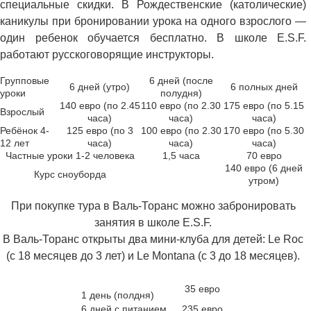
специальные скидки. В Рождественские (католические)
каникулы при бронировании урока на одного взрослого —
один ребенок обучается бесплатно. В школе E.S.F.
работают русскоговорящие инструкторы.
Групповые
6 дней (после
6 дней (утро)
6 полных дней
уроки
полудня)
140 евро (по 2.45
110 евро (по 2.30
175 евро (по 5.15
Взрослый
часа)
часа)
часа)
Ребёнок 4-
125 евро (по 3
100 евро (по 2.30
170 евро (по 5.30
12 лет
часа)
часа)
часа)
Частные уроки 1-2 человека
1,5 часа
70 евро
140 евро (6 дней
Курс сноуборда
утром)
При покупке тура в Валь-Торанс можно забронировать
занятия в школе E.S.F.
В Валь-Торанс открыты два мини-клуба для детей: Le Roc
(с 18 месяцев до 3 лет) и Le Montana (с 3 до 18 месяцев).
35 евро
1 день (полдня)
6 дней с питанием
235 евро