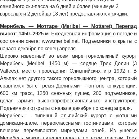
семейного ски-пасса на 6 дней и более (минимум 2
взрослых и 2 детей до 18 лет) предоставляются скидки.
Мерибель — Моттаре (Meribel — Mottaret) Перепад
высот: 1450–2925 м.
Ежедневная информация о погоде и
состоянии снега: www.meribel.net. Подъемники открыты с
начала декабря по конец апреля.
Широко известный во всем мире горнолыжный курорт
Мерибель (Meribel, 1450 м) — сердце Трех Долин (3
Vallees), место проведения Олимпийских игр 1992 г. В
Альпах нет другого такого горнолыжного центра, который
сравнился бы с Тремя Долинами — он вне конкуренции:
600 км трасс, 1250 снежных пушек, 200 подъемников,
целая армия высокопрофессиональных инструкторов.
Подъемники открыты с начала декабря по конец апреля.
Мерибель — типичный альпийский курорт с уютными
домиками-шале, первоклассными гостиницами, которые
вечером переливаются мириадами огней. Из ущелья
Мерибель можно путешествовать по всем трассам Трех