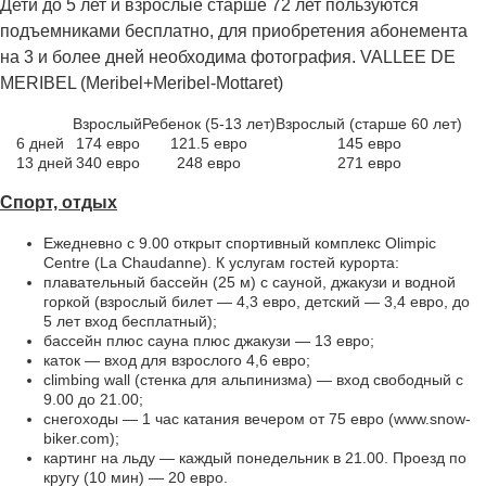
Дети до 5 лет и взрослые старше 72 лет пользуются
подъемниками бесплатно, для приобретения абонемента
на 3 и более дней необходима фотография. VALLEE DE
MERIBEL (Meribel+Meribel-Mottaret)
Взрослый
Ребенок (5-13 лет)
Взрослый (старше 60 лет)
6 дней
174 евро
121.5 евро
145 евро
13 дней
340 евро
248 евро
271 евро
Спорт, отдых
Ежедневно с 9.00 открыт спортивный комплекс Olimpic
Centre (La Chaudanne). К услугам гостей курорта:
плавательный бассейн (25 м) с сауной, джакузи и водной
горкой (взрослый билет — 4,3 евро, детский — 3,4 евро, до
5 лет вход бесплатный);
бассейн плюс сауна плюс джакузи — 13 евро;
каток — вход для взрослого 4,6 евро;
climbing wall (стенка для альпинизма) — вход свободный с
9.00 до 21.00;
снегоходы — 1 час катания вечером от 75 евро (www.snow-
biker.com);
картинг на льду — каждый понедельник в 21.00. Проезд по
кругу (10 мин) — 20 евро.