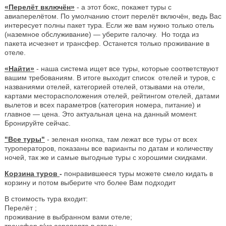
«Перелёт включён»
- а этот бокс, покажет туры с
авиаперелётом. По умолчанию стоит перелёт включён, ведь Вас
интересует полны пакет тура. Если же вам нужно только отель
(наземное обслуживание) — уберите галочку. Но тогда из
пакета исчезнет и трансфер. Останется только проживание в
отеле.
«Найти»
- наша система ищет все туры, которые соответствуют
вашим требованиям. В итоге выходит список отелей и туров, с
названиями отелей, категорией отелей, отзывами на отели,
картами месторасположения отелей, рейтингом отелей, датами
вылетов и всех параметров (категория номера, питание) и
главное — цена. Это актуальная цена на данный момент.
Бронируйте сейчас.
"Все туры"
- зеленая кнопка, там лежат все туры от всех
туроператоров, показаны все варианты по датам и количеству
ночей, так же и самые выгодные туры с хорошими скидками.
Корзина туров
-
понравившееся туры можете смело кидать в
корзину и потом выберите что более Вам подходит
В стоимость тура входит:
Перелёт ;
проживание в выбранном вами отеле;
трансфер в/из аэропорта в отель;