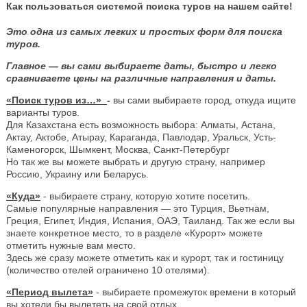
Как пользоваться системой поиска туров на нашем сайте!
Это одна из самых легких и простых форм для поиска
туров.
Главное — вы сами выбираете даты, быстро и легко
сравниваете цены на различные направления и даты.
«Поиск туров из…»
-
вы сами выбираете город, откуда ищите
варианты туров.
Для Казахстана есть возможность выбора: Алматы, Астана,
Актау, Актобе, Атырау, Караганда, Павлодар, Уральск, Усть-
Каменогорск, Шымкент, Москва, Санкт-Петербург
Но так же вы можете выбрать и другую страну, например
Россию, Украину или Беларусь.
«Куда»
- выбираете страну, которую хотите посетить.
Самые популярные направления — это Турция, Вьетнам,
Греция, Египет, Индия, Испания, ОАЭ, Таиланд. Так же если вы
знаете конкретное место, то в разделе «Курорт» можете
отметить нужные вам место.
Здесь же сразу можете отметить как и курорт, так и гостиницу
(количество отелей ограничено 10 отелями).
«Период вылета»
- выбираете промежуток времени в который
вы хотели бы вылететь на свой отдых.