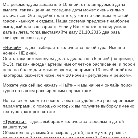
Мы рекомендуем задавать 5-10 дней, от планируемой даты
вылета, так как цена на соседние даты может очень сильно
отличаться. Это подойдёт для тех, у кого не слишком жёсткий
график каникул и отдыха. Наша система предложит наиболее
выгодный для вас вариант. Если у Вас жесткая планируемая
дата вылета, тогда выставляйте дату 21.10.2016 два раза
кликнув на свою дату.
«Ночей»
- здесь выбираете количество ночей тура. Именно
ночей - НЕ дней.
Опять-таки рекомендуем делать диапазон в 5 ночей (например,
8-13), так как иногда чартеры имеют четкое расписание, и порой
цена на более длительное время, например 13 ночей полётом
чартером, окажется ниже, чем 10 ночей «регулярным рейсом».
Можете уже сейчас нажать «Найти» и мы начнем онлайн поиск
туров по вашим расширенным параметрам.
Но вы так же можете воспользоваться удобными расширенными
параметрами, с помощью которых вы получите выборку именно
тех туров, которые хотите.
«Туристы»
- здесь выбираем количество взрослых и детей
вашего тура.
Обязательно указывайте возраст детей, потому что у разных
авиакомпаний свои системы скидок для детей. К тому же если