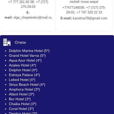
любой точке мира!
+7 777 261 82 08; +7 (727)
275-29-03
+77477148038; +7 (727) 275-
29-03, +7 747 320 22 33
E-
mail:
olga_shepelenko@mail.ru,
E-mail:
kazelma78@gmail.com
Отели
Dolphin Marina Hotel (5*)
Grand Hotel Varna (5*)
Aqua Azur Hotel (4*)
Azalea Hotel (4*)
Dolphin Hotel (4*)
Estreya Palace (4*)
Lebed Hotel (4*)
Sirius Beach Hotel (4*)
Amphora Hotel (3*)
Atlant Hotel (3*)
Bor Hotel (3*)
Chaika Hotel (3*)
Coral Hotel (3*)
Denitsa Hotel (3*)