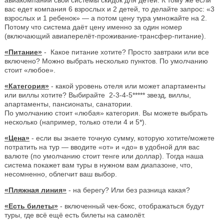
вас едет компания 6 взрослых и 2 детей, то делайте запрос: «3
взрослых и 1 ребенок» — а потом цену тура умножайте на 2.
Потому что система даёт цену именно за один номер
(включающий авиаперелёт-проживание-трансфер-питание).
«Питание»
- Какое питание хотите? Просто завтраки или все
включено? Можно выбрать несколько пунктов. По умолчанию
стоит «любое».
«Категория»
- какой уровень отеля или может апартаменты
или виллы хотите? Выбирайте 2-3-4-5***** звезд, виллы,
апартаменты, пансионаты, санатории.
По умолчанию стоит «любая» категория. Вы можете выбрать
несколько (например, только отели 4 и 5*).
«Цена»
- если вы знаете точную сумму, которую хотите/можете
потратить на тур — вводите «от» и «до» в удобной для вас
валюте (по умолчанию стоит тенге или доллар). Тогда наша
система покажет вам туры в нужном вам диапазоне, что,
несомненно, облегчит ваш выбор.
«Пляжная линия»
- на берегу? Или без разница какая?
«Есть билеты»
- включенный чек-бокс, отображаться будут
туры, где всё ещё есть билеты на самолёт.