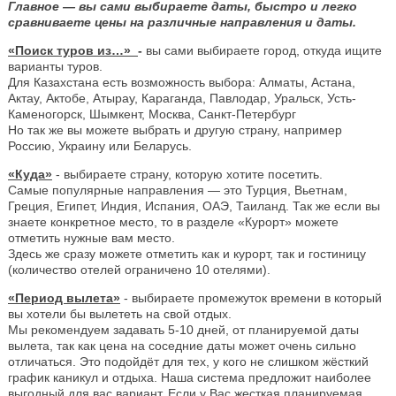
Главное — вы сами выбираете даты, быстро и легко
сравниваете цены на различные направления и даты.
«Поиск туров из…»
-
вы сами выбираете город, откуда ищите
варианты туров.
Для Казахстана есть возможность выбора: Алматы, Астана,
Актау, Актобе, Атырау, Караганда, Павлодар, Уральск, Усть-
Каменогорск, Шымкент, Москва, Санкт-Петербург
Но так же вы можете выбрать и другую страну, например
Россию, Украину или Беларусь.
«Куда»
- выбираете страну, которую хотите посетить.
Самые популярные направления — это Турция, Вьетнам,
Греция, Египет, Индия, Испания, ОАЭ, Таиланд. Так же если вы
знаете конкретное место, то в разделе «Курорт» можете
отметить нужные вам место.
Здесь же сразу можете отметить как и курорт, так и гостиницу
(количество отелей ограничено 10 отелями).
«Период вылета»
- выбираете промежуток времени в который
вы хотели бы вылететь на свой отдых.
Мы рекомендуем задавать 5-10 дней, от планируемой даты
вылета, так как цена на соседние даты может очень сильно
отличаться. Это подойдёт для тех, у кого не слишком жёсткий
график каникул и отдыха. Наша система предложит наиболее
выгодный для вас вариант. Если у Вас жесткая планируемая