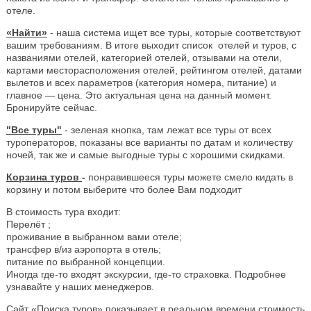
отеле.
«Найти»
- наша система ищет все туры, которые соответствуют
вашим требованиям. В итоге выходит список отелей и туров, с
названиями отелей, категорией отелей, отзывами на отели,
картами месторасположения отелей, рейтингом отелей, датами
вылетов и всех параметров (категория номера, питание) и
главное — цена. Это актуальная цена на данный момент.
Бронируйте сейчас.
"Все туры"
- зеленая кнопка, там лежат все туры от всех
туроператоров, показаны все варианты по датам и количеству
ночей, так же и самые выгодные туры с хорошими скидками.
Корзина туров
-
понравившееся туры можете смело кидать в
корзину и потом выберите что более Вам подходит
В стоимость тура входит:
Перелёт ;
проживание в выбранном вами отеле;
трансфер в/из аэропорта в отель;
питание по выбранной концепции.
Иногда где-то входят экскурсии, где-то страховка. Подробнее
узнавайте у наших менеджеров.
Сайт «Поиска туров» показывает в реальном времени стоимость