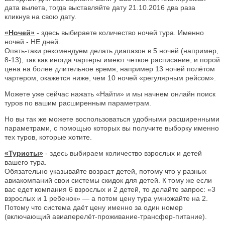
дата вылета, тогда выставляйте дату 21.10.2016 два раза
кликнув на свою дату.
«Ночей»
- здесь выбираете количество ночей тура. Именно
ночей - НЕ дней.
Опять-таки рекомендуем делать диапазон в 5 ночей (например,
8-13), так как иногда чартеры имеют четкое расписание, и порой
цена на более длительное время, например 13 ночей полётом
чартером, окажется ниже, чем 10 ночей «регулярным рейсом».
Можете уже сейчас нажать «Найти» и мы начнем онлайн поиск
туров по вашим расширенным параметрам.
Но вы так же можете воспользоваться удобными расширенными
параметрами, с помощью которых вы получите выборку именно
тех туров, которые хотите.
«Туристы»
- здесь выбираем количество взрослых и детей
вашего тура.
Обязательно указывайте возраст детей, потому что у разных
авиакомпаний свои системы скидок для детей. К тому же если
вас едет компания 6 взрослых и 2 детей, то делайте запрос: «3
взрослых и 1 ребенок» — а потом цену тура умножайте на 2.
Потому что система даёт цену именно за один номер
(включающий авиаперелёт-проживание-трансфер-питание).