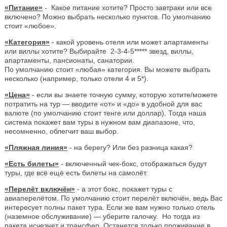
«Питание»
- Какое питание хотите? Просто завтраки или все
включено? Можно выбрать несколько пунктов. По умолчанию
стоит «любое».
«Категория»
- какой уровень отеля или может апартаменты
или виллы хотите? Выбирайте 2-3-4-5***** звезд, виллы,
апартаменты, пансионаты, санатории.
По умолчанию стоит «любая» категория. Вы можете выбрать
несколько (например, только отели 4 и 5*).
«Цена»
- если вы знаете точную сумму, которую хотите/можете
потратить на тур — вводите «от» и «до» в удобной для вас
валюте (по умолчанию стоит тенге или доллар). Тогда наша
система покажет вам туры в нужном вам диапазоне, что,
несомненно, облегчит ваш выбор.
«Пляжная линия»
- на берегу? Или без разница какая?
«Есть билеты»
- включенный чек-бокс, отображаться будут
туры, где всё ещё есть билеты на самолёт.
«Перелёт включён»
- а этот бокс, покажет туры с
авиаперелётом. По умолчанию стоит перелёт включён, ведь Вас
интересует полны пакет тура. Если же вам нужно только отель
(наземное обслуживание) — уберите галочку. Но тогда из
пакета исчезнет и трансфер. Останется только проживание в