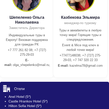
Шепеленко Ольга
Казбекова Эльмира
Николаевна
менеджер-по туризму
Заместитель Директора
Туры и авиабилеты в любую
точку мира! Горящие туры и
Индивидуальные туры в
спецпредложения.
Европу! Визовая поддержка
для граждан РК
Event & Mice под ключ в
любой точке мира!
+7 777 261 82 08; +7 (727)
275-29-03
+77477148038; +7 (727) 275-
29-03, +7 747 320 22 33
E-
mail:
olga_shepelenko@mail.ru,
E-mail:
kazelma78@gmail.com
Отели
Anel Hotel (5*)
Castle Hrankov Hotel (5*)
Hilton Sofia Hotel (5*)