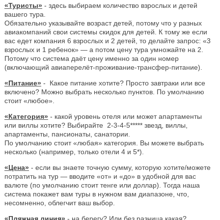
«Туристы»
- здесь выбираем количество взрослых и детей
вашего тура.
Обязательно указывайте возраст детей, потому что у разных
авиакомпаний свои системы скидок для детей. К тому же если
вас едет компания 6 взрослых и 2 детей, то делайте запрос: «3
взрослых и 1 ребенок» — а потом цену тура умножайте на 2.
Потому что система даёт цену именно за один номер
(включающий авиаперелёт-проживание-трансфер-питание).
«Питание»
- Какое питание хотите? Просто завтраки или все
включено? Можно выбрать несколько пунктов. По умолчанию
стоит «любое».
«Категория»
- какой уровень отеля или может апартаменты
или виллы хотите? Выбирайте 2-3-4-5***** звезд, виллы,
апартаменты, пансионаты, санатории.
По умолчанию стоит «любая» категория. Вы можете выбрать
несколько (например, только отели 4 и 5*).
«Цена»
- если вы знаете точную сумму, которую хотите/можете
потратить на тур — вводите «от» и «до» в удобной для вас
валюте (по умолчанию стоит тенге или доллар). Тогда наша
система покажет вам туры в нужном вам диапазоне, что,
несомненно, облегчит ваш выбор.
«Пляжная линия»
- на берегу? Или без разница какая?