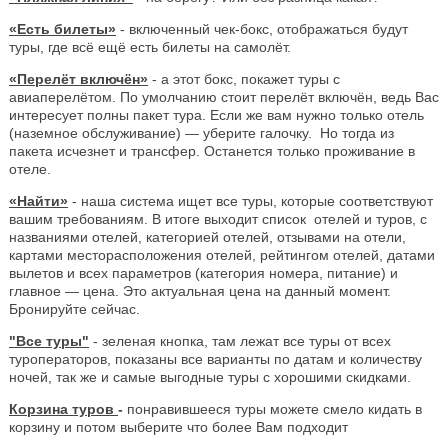
«Есть билеты»
- включенный чек-бокс, отображаться будут
туры, где всё ещё есть билеты на самолёт.
«Перелёт включён»
- а этот бокс, покажет туры с
авиаперелётом. По умолчанию стоит перелёт включён, ведь Вас
интересует полны пакет тура. Если же вам нужно только отель
(наземное обслуживание) — уберите галочку. Но тогда из
пакета исчезнет и трансфер. Останется только проживание в
отеле.
«Найти»
- наша система ищет все туры, которые соответствуют
вашим требованиям. В итоге выходит список отелей и туров, с
названиями отелей, категорией отелей, отзывами на отели,
картами месторасположения отелей, рейтингом отелей, датами
вылетов и всех параметров (категория номера, питание) и
главное — цена. Это актуальная цена на данный момент.
Бронируйте сейчас.
"Все туры"
- зеленая кнопка, там лежат все туры от всех
туроператоров, показаны все варианты по датам и количеству
ночей, так же и самые выгодные туры с хорошими скидками.
Корзина туров
-
понравившееся туры можете смело кидать в
корзину и потом выберите что более Вам подходит