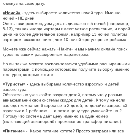
кликнув на свою дату.
«Ночей»
- здесь выбираете количество ночей тура. Именно
ночей - НЕ дней.
Опять-таки рекомендуем делать диапазон в 5 ночей (например,
8-13), так как иногда чартеры имеют четкое расписание, и порой
цена на более длительное время, например 13 ночей полётом
чартером, окажется ниже, чем 10 ночей «регулярным рейсом».
Можете уже сейчас нажать «Найти» и мы начнем онлайн поиск
туров по вашим расширенным параметрам.
Но вы так же можете воспользоваться удобными расширенными
параметрами, с помощью которых вы получите выборку именно
тех туров, которые хотите.
«Туристы»
- здесь выбираем количество взрослых и детей
вашего тура.
Обязательно указывайте возраст детей, потому что у разных
авиакомпаний свои системы скидок для детей. К тому же если
вас едет компания 6 взрослых и 2 детей, то делайте запрос: «3
взрослых и 1 ребенок» — а потом цену тура умножайте на 2.
Потому что система даёт цену именно за один номер
(включающий авиаперелёт-проживание-трансфер-питание).
«Питание»
- Какое питание хотите? Просто завтраки или все