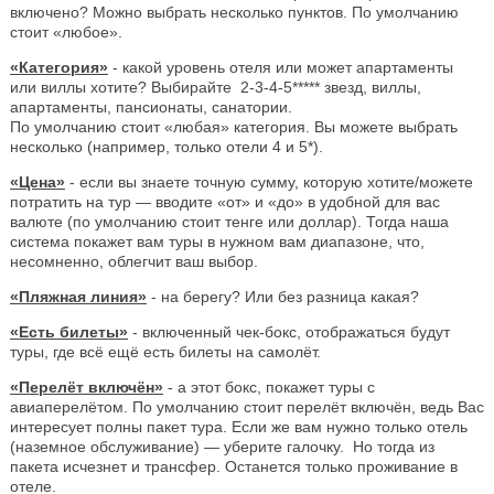
включено? Можно выбрать несколько пунктов. По умолчанию
стоит «любое».
«Категория»
- какой уровень отеля или может апартаменты
или виллы хотите? Выбирайте 2-3-4-5***** звезд, виллы,
апартаменты, пансионаты, санатории.
По умолчанию стоит «любая» категория. Вы можете выбрать
несколько (например, только отели 4 и 5*).
«Цена»
- если вы знаете точную сумму, которую хотите/можете
потратить на тур — вводите «от» и «до» в удобной для вас
валюте (по умолчанию стоит тенге или доллар). Тогда наша
система покажет вам туры в нужном вам диапазоне, что,
несомненно, облегчит ваш выбор.
«Пляжная линия»
- на берегу? Или без разница какая?
«Есть билеты»
- включенный чек-бокс, отображаться будут
туры, где всё ещё есть билеты на самолёт.
«Перелёт включён»
- а этот бокс, покажет туры с
авиаперелётом. По умолчанию стоит перелёт включён, ведь Вас
интересует полны пакет тура. Если же вам нужно только отель
(наземное обслуживание) — уберите галочку. Но тогда из
пакета исчезнет и трансфер. Останется только проживание в
отеле.