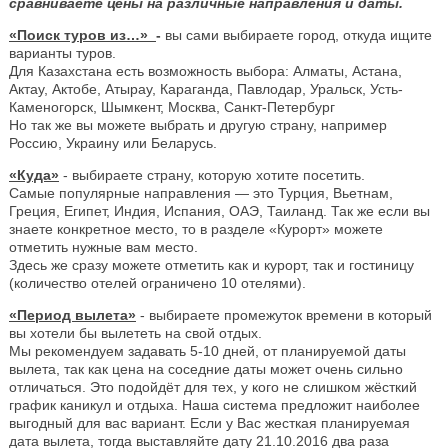
сравниваете цены на различные направления и даты.
«Поиск туров из…»
-
вы сами выбираете город, откуда ищите
варианты туров.
Для Казахстана есть возможность выбора: Алматы, Астана,
Актау, Актобе, Атырау, Караганда, Павлодар, Уральск, Усть-
Каменогорск, Шымкент, Москва, Санкт-Петербург
Но так же вы можете выбрать и другую страну, например
Россию, Украину или Беларусь.
«Куда»
- выбираете страну, которую хотите посетить.
Самые популярные направления — это Турция, Вьетнам,
Греция, Египет, Индия, Испания, ОАЭ, Таиланд. Так же если вы
знаете конкретное место, то в разделе «Курорт» можете
отметить нужные вам место.
Здесь же сразу можете отметить как и курорт, так и гостиницу
(количество отелей ограничено 10 отелями).
«Период вылета»
- выбираете промежуток времени в который
вы хотели бы вылететь на свой отдых.
Мы рекомендуем задавать 5-10 дней, от планируемой даты
вылета, так как цена на соседние даты может очень сильно
отличаться. Это подойдёт для тех, у кого не слишком жёсткий
график каникул и отдыха. Наша система предложит наиболее
выгодный для вас вариант. Если у Вас жесткая планируемая
дата вылета, тогда выставляйте дату 21.10.2016 два раза