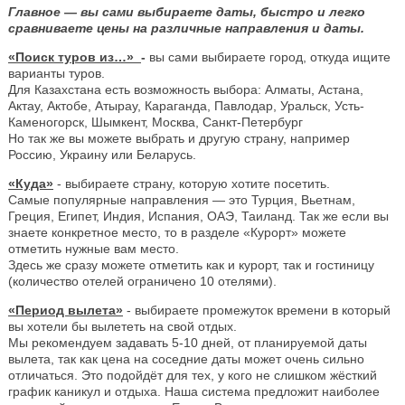
Главное — вы сами выбираете даты, быстро и легко
сравниваете цены на различные направления и даты.
«Поиск туров из…»
-
вы сами выбираете город, откуда ищите
варианты туров.
Для Казахстана есть возможность выбора: Алматы, Астана,
Актау, Актобе, Атырау, Караганда, Павлодар, Уральск, Усть-
Каменогорск, Шымкент, Москва, Санкт-Петербург
Но так же вы можете выбрать и другую страну, например
Россию, Украину или Беларусь.
«Куда»
- выбираете страну, которую хотите посетить.
Самые популярные направления — это Турция, Вьетнам,
Греция, Египет, Индия, Испания, ОАЭ, Таиланд. Так же если вы
знаете конкретное место, то в разделе «Курорт» можете
отметить нужные вам место.
Здесь же сразу можете отметить как и курорт, так и гостиницу
(количество отелей ограничено 10 отелями).
«Период вылета»
- выбираете промежуток времени в который
вы хотели бы вылететь на свой отдых.
Мы рекомендуем задавать 5-10 дней, от планируемой даты
вылета, так как цена на соседние даты может очень сильно
отличаться. Это подойдёт для тех, у кого не слишком жёсткий
график каникул и отдыха. Наша система предложит наиболее