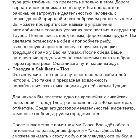
турецкой глубинке. Но прелесть не только в этом. Дорога
серпантином поднимается в гору, и Вы попадаете в
районы, не затронутые деятельностью человека, с
первозданной природой и разнообразием растительности.
Вы можете проверить свои навыки в управлении
автомобилем в сложных условиях путешествия в сердце гор
Таурос. Поднявшись к прекрасным, форелевым прудам, Вы
сделаете остановку на обед и попробуете рыбу,
выловленную и приготовленную в лучших турецких
традициях прямо у Вас на глазах. После обеда Ваше
путешествие продолжится по каменистым плато и в брод
через горные реки. Счастливого пути, машины ждут.
Поездка в Saklikent – Tlos
Эта экскурсия – не просто путешествие для любителей
истории. Это также и прекрасная возможность
полюбоваться захватывающими дух пейзажами Турции.
Для начала Вы посетите одно из древнейших ликийских
поселений – город Тлос, расположенный в 40 километрах
от Фетхие. Среди его достопримечательностей амфитеатр,
каменные гробницы, руины городских стен.
После знакомства с памятниками Тлоса Вас ждёт обед в
питомнике по разведению форели «Yaka». Здесь Вы
сможете заказать к столу любую приглянувшуюся рыбку, а