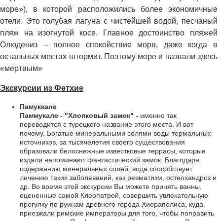
море»), в которой расположились более экономичные
отели. Это голубая лагуна с чистейшей водой, песчаный
пляж на изогнутой косе. Главное достоинство пляжей
Олюдениз – полное спокойствие моря, даже когда в
остальных местах штормит. Поэтому море и назвали здесь
«мертвым»
Экскурсии из Фетхие
Памуккале
Паммукале - "Хлопковый замок" -
именно так
переводится с турецкого название этого места. И вот
почему. Богатые минеральными солями воды термальных
источников, за тысячелетия своего существования
образовали белоснежные известковые террасы, которые
издали напоминают фантастический замок. Благодаря
содержанию минеральных солей, вода способствует
лечению таких заболеваний, как ревматизм, остеохандроз и
др. Во время этой экскурсии Вы можете принять ванны,
оцененные самой Клеопатрой, совершить увлекательную
прогулку по руинам древнего города Хиераполиса, куда
приезжали римские императоры для того, чтобы поправить