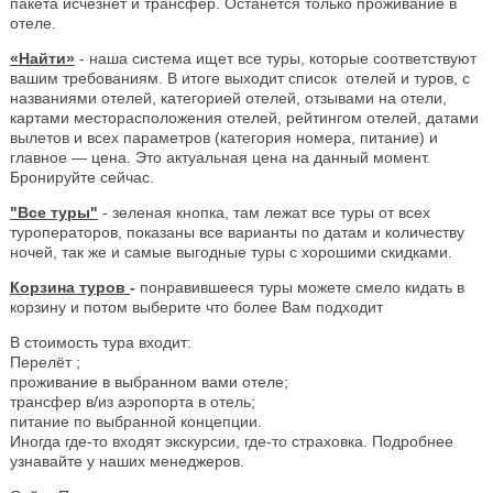
пакета исчезнет и трансфер. Останется только проживание в
отеле.
«Найти»
- наша система ищет все туры, которые соответствуют
вашим требованиям. В итоге выходит список отелей и туров, с
названиями отелей, категорией отелей, отзывами на отели,
картами месторасположения отелей, рейтингом отелей, датами
вылетов и всех параметров (категория номера, питание) и
главное — цена. Это актуальная цена на данный момент.
Бронируйте сейчас.
"Все туры"
- зеленая кнопка, там лежат все туры от всех
туроператоров, показаны все варианты по датам и количеству
ночей, так же и самые выгодные туры с хорошими скидками.
Корзина туров
-
понравившееся туры можете смело кидать в
корзину и потом выберите что более Вам подходит
В стоимость тура входит:
Перелёт ;
проживание в выбранном вами отеле;
трансфер в/из аэропорта в отель;
питание по выбранной концепции.
Иногда где-то входят экскурсии, где-то страховка. Подробнее
узнавайте у наших менеджеров.