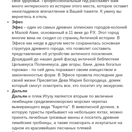
свое здоровье. Профессиональный гид расскажет Вам
много интересного из истории этого места, которое оставит
неизгладимое впечатление в Вашей памяти. К ужину вы
вернетесь в отель
Эфес
Эфес -
один из самых древних эллинских городов-колоний
в Малой Азии, основанный в 11 веке до Р.Х. Этот город
многие века не сходил со страниц Античной истории. В
Эфесе как нигде в другом месте сохранилась основная
структура древнего города, что позволит составить
представление об устройстве античного поселения.
Дошедший до наших дней фасад античной библиотеки
Цельмиуса Полинемуса, две агоры, бани, дома богатых
горожан - по сей день поражают своим изяществом и
законченностью форм. В Эфесе провела последние дни
своей жизни Пресвятая Дева Мария Богородица, домик
который смогут осмотреть все, кто посетит эту экскурсию.
Дальян
Дальян
и пляж Итузу является вторым по величине
лежбищем средиземноморских морских черепах
вымирающего вида "Каретта". В живописной долине, в
которую туристы прибывают на небольших яхтах, можно
принять лечебные грязевые ванны и посетить древние
ликийские гробницы, а также позагорать и искупаться на
одном из красивейших песчаных пляжей