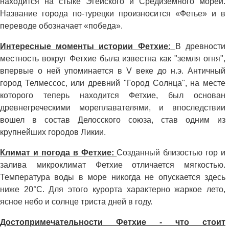
находится на стыке Эгейского и Средиземного морей.
Название города по-турецки произносится «Фетье» и в
переводе обозначает «победа».
Интересные моменты истории Фетхие:
В древности
местность вокруг Фетхие была известна как "земля огня",
впервые о ней упоминается в V веке до н.э. Античный
город Телмессос, или древний "Город Солнца", на месте
которого теперь находится Фетхие, был основан
древнегреческими мореплавателями, и впоследствии
вошел в состав Делосского союза, став одним из
крупнейших городов Ликии.
Климат и погода в Фетхие:
Созданный близостью гор и
залива микроклимат Фетхие отличается мягкостью.
Температура воды в море никогда не опускается здесь
ниже 20°С. Для этого курорта характерно жаркое лето,
ясное небо и солнце триста дней в году.
Достопримечательности Фетхие - что стоит