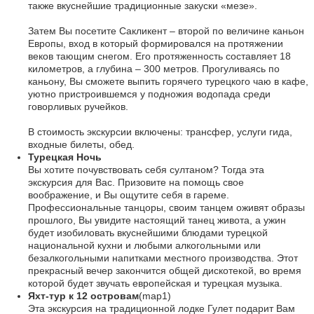
также вкуснейшие традиционные закуски «мезе».
Затем Вы посетите Сакликент – второй по величине каньон
Европы, вход в который формировался на протяжении
веков тающим снегом. Его протяженность составляет 18
километров, а глубина – 300 метров. Прогуливаясь по
каньону, Вы сможете выпить горячего турецкого чаю в кафе,
уютно пристроившемся у подножия водопада среди
говорливых ручейков.
В стоимость экскурсии включены: трансфер, услуги гида,
входные билеты, обед.
Турецкая Ночь
Вы хотите почувствовать себя султаном? Тогда эта
экскурсия для Вас. Призовите на помощь свое
воображение, и Вы ощутите себя в гареме.
Профессиональные танцоры, своим танцем оживят образы
прошлого, Вы увидите настоящий танец живота, а ужин
будет изобиловать вкуснейшими блюдами турецкой
национальной кухни и любыми алкогольными или
безалкогольными напитками местного производства. Этот
прекрасный вечер закончится общей дискотекой, во время
которой будет звучать европейская и турецкая музыка.
Яхт-тур к 12 островам
(map1)
Эта экскурсия на традиционной лодке Гулет подарит Вам