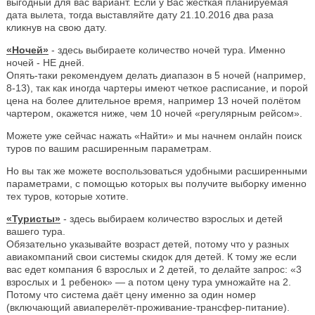
выгодный для вас вариант. Если у Вас жесткая планируемая
дата вылета, тогда выставляйте дату 21.10.2016 два раза
кликнув на свою дату.
«Ночей»
- здесь выбираете количество ночей тура. Именно
ночей - НЕ дней.
Опять-таки рекомендуем делать диапазон в 5 ночей (например,
8-13), так как иногда чартеры имеют четкое расписание, и порой
цена на более длительное время, например 13 ночей полётом
чартером, окажется ниже, чем 10 ночей «регулярным рейсом».
Можете уже сейчас нажать «Найти» и мы начнем онлайн поиск
туров по вашим расширенным параметрам.
Но вы так же можете воспользоваться удобными расширенными
параметрами, с помощью которых вы получите выборку именно
тех туров, которые хотите.
«Туристы»
- здесь выбираем количество взрослых и детей
вашего тура.
Обязательно указывайте возраст детей, потому что у разных
авиакомпаний свои системы скидок для детей. К тому же если
вас едет компания 6 взрослых и 2 детей, то делайте запрос: «3
взрослых и 1 ребенок» — а потом цену тура умножайте на 2.
Потому что система даёт цену именно за один номер
(включающий авиаперелёт-проживание-трансфер-питание).