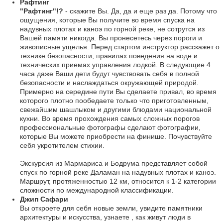
Рафтинг
"Рафтинг"!?
- скажите Вы. Да, да и еще раз да. Потому что
ощущения, которые Вы получите во время спуска на
надувных плотах и каноэ по горной реке, не сотрутся из
Вашей памяти никогда. Вы пронесетесь через пороги и
живописные ущелья. Перед стартом инструктор расскажет о
технике безопасности, правилах поведения на воде и
технических приемах управления лодкой. В следующие 4
часа даже Ваши дети будут чувствовать себя в полной
безопасности и наслаждаться окружающей природой.
Примерно на середине пути Вы сделаете привал, во время
которого плотно пообедаете только что приготовленным,
свежайшим шашлыком и другими блюдами национальной
кухни. Во время прохождения самых сложных порогов
профессиональные фотографы сделают фотографии,
которые Вы можете приобрести на финише. Почувствуйте
себя укротителем стихии.
Экскурсия из Мармариса и Бодрума представляет собой
спуск по горной реке Даламан на надувных плотах и каноэ.
Маршрут, протяженностью 12 км, относится к 1-2 категории
сложности по международной классификации.
Джип Сафари
Вы откроете для себя новые земли, увидите памятники
архитектуры и искусства, узнаете , как живут люди в