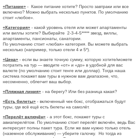
«Питание»
- Какое питание хотите? Просто завтраки или все
включено? Можно выбрать несколько пунктов. По умолчанию
стоит «любое».
«Категория»
- какой уровень отеля или может апартаменты
или виллы хотите? Выбирайте 2-3-4-5***** звезд, виллы,
апартаменты, пансионаты, санатории.
По умолчанию стоит «любая» категория. Вы можете выбрать
несколько (например, только отели 4 и 5*).
«Цена»
- если вы знаете точную сумму, которую хотите/можете
потратить на тур — вводите «от» и «до» в удобной для вас
валюте (по умолчанию стоит тенге или доллар). Тогда наша
система покажет вам туры в нужном вам диапазоне, что,
несомненно, облегчит ваш выбор.
«Пляжная линия»
- на берегу? Или без разница какая?
«Есть билеты»
- включенный чек-бокс, отображаться будут
туры, где всё ещё есть билеты на самолёт.
«Перелёт включён»
- а этот бокс, покажет туры с
авиаперелётом. По умолчанию стоит перелёт включён, ведь Вас
интересует полны пакет тура. Если же вам нужно только отель
(наземное обслуживание) — уберите галочку. Но тогда из