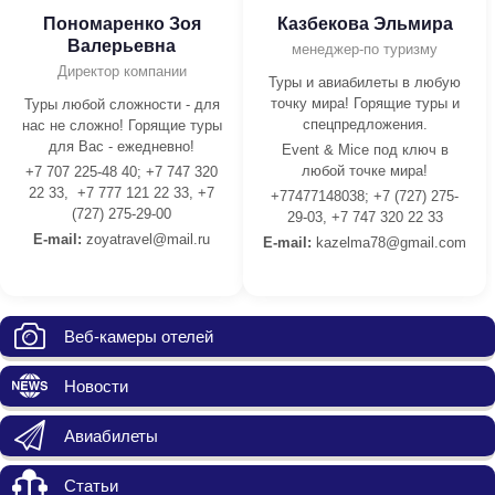
Пономаренко Зоя
Казбекова Эльмира
Валерьевна
менеджер-по туризму
Директор компании
Туры и авиабилеты в любую
точку мира! Горящие туры и
Туры любой сложности - для
спецпредложения.
нас не сложно! Горящие туры
для Вас - ежедневно!
Event & Mice под ключ в
любой точке мира!
+7 707 225-48 40; +7 747 320
22 33, +7 777 121 22 33, +7
+77477148038; +7 (727) 275-
(727) 275-29-00
29-03, +7 747 320 22 33
E-mail:
z
oyatravel@mail.ru
E-mail:
kazelma78@gmail.com
Веб-камеры отелей
Новости
Авиабилеты
Статьи