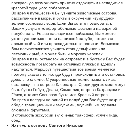
прекрасную возможность приятно отдохнуть и насладиться
красотой турецкого побережья.
Во время путешествия Вы увидите живописные острова,
рассыпанные в море, и бухты в окружении изумрудной
зелени сосновых лесов. Если Вы хотите позагорать, к
Вашим услугам комфортабельные шезлонги на верхней
палубе яхты. Решив насладиться пейзажем, Вы можете
уютно устроиться в тени на нижней палубе, потягивая
ароматный чай или прохладительные напитки. Возможно,
Вам посчастливится увидеть стаю дельфинов или
летающих рыб, а может быть и морских черепах.
Во время пяти остановок на островах и в бухтах у Вас будет
возможность позагорать на отличных пляжах и вдоволь
накупаться. Маршрут путешествия всё время меняется,
поэтому сказать точно, где будут происходить эти остановки,
довольно сложно. С уверенностью можно назвать лишь
остановку – на острове Клеопатры. Среди других мест могут
быть бухты Гобун, Джави, Саманлик, острова Катранджи и
Гёчек, а также Сосновая бухта или Красный остров.
Во время поездки на одной из палуб для Вас будет накрыт
обед с традиционными закусками, вкуснейшим горячим
блюдом и фруктами.
В стоимость экскурсии включены: трансфер, услуги гида,
обед.
Яхт-тур к острову Святого Николая