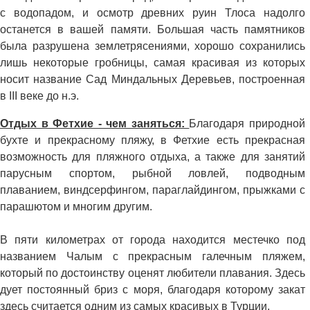
с водопадом, и осмотр древних руин Тлоса надолго
останется в вашей памяти. Большая часть памятников
была разрушена землетрясениями, хорошо сохранились
лишь некоторые гробницы, самая красивая из которых
носит название Сад Миндальных Деревьев, построенная
в III веке до н.э.
Отдых в Фетхие - чем заняться:
Благодаря природной
бухте и прекрасному пляжу, в Фетхие есть прекрасная
возможность для пляжного отдыха, а также для занятий
парусным спортом, рыбной ловлей, подводным
плаванием, виндсерфингом, параглайдингом, прыжками с
парашютом и многим другим.
В пяти километрах от города находится местечко под
названием Чалым с прекрасным галечным пляжем,
который по достоинству оценят любители плавания. Здесь
дует постоянный бриз с моря, благодаря которому закат
здесь считается одним из самых красивых в Турции.