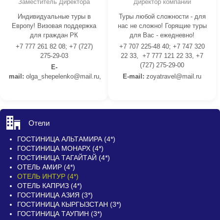
Заместитель Директора
Директор компании
Индивидуальные туры в
Туры любой сложности - для
Европу! Визовая поддержка
нас не сложно! Горящие туры
для граждан РК
для Вас - ежедневно!
+7 777 261 82 08; +7 (727)
+7 707 225-48 40; +7 747 320
275-29-03
22 33, +7 777 121 22 33, +7
(727) 275-29-00
E-
mail:
olga_shepelenko@mail.ru,
E-mail:
z
oyatravel@mail.ru
Отели
ГОСТИНИЦА АЛЬТАМИРА (4*)
ГОСТИНИЦА МОНАРХ (4*)
ГОСТИНИЦА ТАГАЙТАЙ (4*)
ОТЕЛЬ АМИР (4*)
ОТЕЛЬ ИНТУР (4*)
ОТЕЛЬ КАПРИЗ (4*)
ГОСТИНИЦА АЗИЯ (3*)
ГОСТИНИЦА КЫРГЫЗСТАН (3*)
ГОСТИНИЦА ТАУПИН (3*)