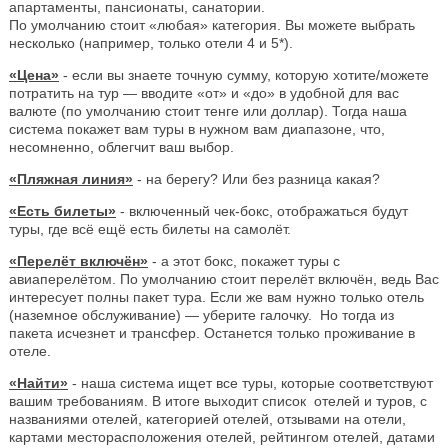
апартаменты, пансионаты, санатории.
По умолчанию стоит «любая» категория. Вы можете выбрать
несколько (например, только отели 4 и 5*).
«Цена»
- если вы знаете точную сумму, которую хотите/можете
потратить на тур — вводите «от» и «до» в удобной для вас
валюте (по умолчанию стоит тенге или доллар). Тогда наша
система покажет вам туры в нужном вам диапазоне, что,
несомненно, облегчит ваш выбор.
«Пляжная линия»
- на берегу? Или без разница какая?
«Есть билеты»
- включенный чек-бокс, отображаться будут
туры, где всё ещё есть билеты на самолёт.
«Перелёт включён»
- а этот бокс, покажет туры с
авиаперелётом. По умолчанию стоит перелёт включён, ведь Вас
интересует полны пакет тура. Если же вам нужно только отель
(наземное обслуживание) — уберите галочку. Но тогда из
пакета исчезнет и трансфер. Останется только проживание в
отеле.
«Найти»
- наша система ищет все туры, которые соответствуют
вашим требованиям. В итоге выходит список отелей и туров, с
названиями отелей, категорией отелей, отзывами на отели,
картами месторасположения отелей, рейтингом отелей, датами