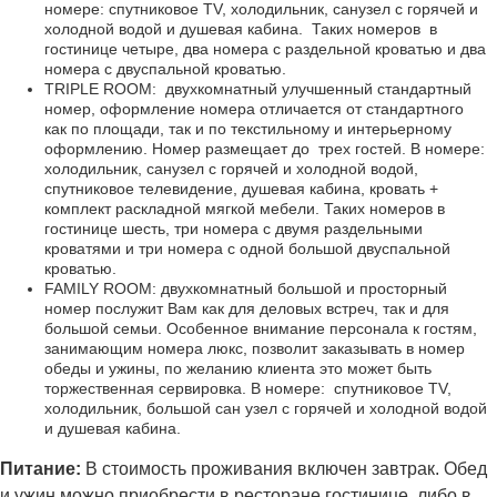
номере: спутниковое TV, холодильник, санузел с горячей и
холодной водой и душевая кабина. Таких номеров в
гостинице четыре, два номера с раздельной кроватью и два
номера с двуспальной кроватью.
TRIPLE ROOM: двухкомнатный улучшенный стандартный
номер, оформление номера отличается от стандартного
как по площади, так и по текстильному и интерьерному
оформлению. Номер размещает до трех гостей. В номере:
холодильник, санузел с горячей и холодной водой,
спутниковое телевидение, душевая кабина, кровать +
комплект раскладной мягкой мебели. Таких номеров в
гостинице шесть, три номера с двумя раздельными
кроватями и три номера с одной большой двуспальной
кроватью.
FAMILY ROOM: двухкомнатный большой и просторный
номер послужит Вам как для деловых встреч, так и для
большой семьи. Особенное внимание персонала к гостям,
занимающим номера люкс, позволит заказывать в номер
обеды и ужины, по желанию клиента это может быть
торжественная сервировка. В номере: спутниковое TV,
холодильник, большой сан узел с горячей и холодной водой
и душевая кабина.
Питание:
В стоимость проживания включен завтрак. Обед
и ужин можно приобрести в ресторане гостинице, либо в