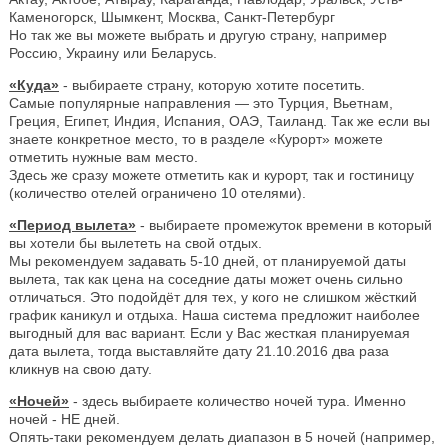
Каменогорск, Шымкент, Москва, Санкт-Петербург
Но так же вы можете выбрать и другую страну, например
Россию, Украину или Беларусь.
«Куда»
- выбираете страну, которую хотите посетить.
Самые популярные направления — это Турция, Вьетнам,
Греция, Египет, Индия, Испания, ОАЭ, Таиланд. Так же если вы
знаете конкретное место, то в разделе «Курорт» можете
отметить нужные вам место.
Здесь же сразу можете отметить как и курорт, так и гостиницу
(количество отелей ограничено 10 отелями).
«Период вылета»
- выбираете промежуток времени в который
вы хотели бы вылететь на свой отдых.
Мы рекомендуем задавать 5-10 дней, от планируемой даты
вылета, так как цена на соседние даты может очень сильно
отличаться. Это подойдёт для тех, у кого не слишком жёсткий
график каникул и отдыха. Наша система предложит наиболее
выгодный для вас вариант. Если у Вас жесткая планируемая
дата вылета, тогда выставляйте дату 21.10.2016 два раза
кликнув на свою дату.
«Ночей»
- здесь выбираете количество ночей тура. Именно
ночей - НЕ дней.
Опять-таки рекомендуем делать диапазон в 5 ночей (например,