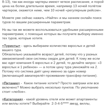
8-13), так как иногда чартеры имеют четкое расписание, и порой
цена на более длительное время, например 13 ночей полётом
чартером, окажется ниже, чем 10 ночей «регулярным рейсом».
Можете уже сейчас нажать «Найти» и мы начнем онлайн поиск
туров по вашим расширенным параметрам.
Но вы так же можете воспользоваться удобными расширенными
параметрами, с помощью которых вы получите выборку именно
тех туров, которые хотите.
«Туристы»
- здесь выбираем количество взрослых и детей
вашего тура.
Обязательно указывайте возраст детей, потому что у разных
авиакомпаний свои системы скидок для детей. К тому же если
вас едет компания 6 взрослых и 2 детей, то делайте запрос: «3
взрослых и 1 ребенок» — а потом цену тура умножайте на 2.
Потому что система даёт цену именно за один номер
(включающий авиаперелёт-проживание-трансфер-питание).
«Питание»
- Какое питание хотите? Просто завтраки или все
включено? Можно выбрать несколько пунктов. По умолчанию
стоит «любое».
«Категория»
- какой уровень отеля или может апартаменты
или виллы хотите? Выбирайте 2-3-4-5***** звезд, виллы,