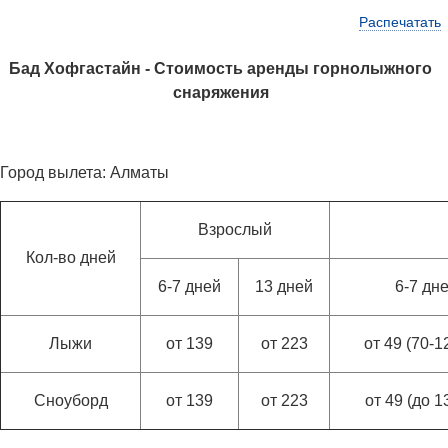
Распечатать
Бад Хофгастайн - Стоимость аренды горнолыжного
снаряжения
Город вылета: Алматы
Взрослый
Кол-во дней
6-7 дней
13 дней
6-7 дн
Лыжи
от 139
от 223
от 49 (70-1
Сноуборд
от 139
от 223
от 49 (до 1