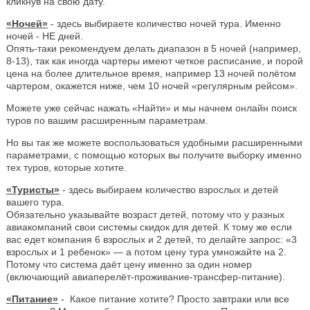
кликнув на свою дату.
«Ночей»
- здесь выбираете количество ночей тура. Именно
ночей - НЕ дней.
Опять-таки рекомендуем делать диапазон в 5 ночей (например,
8-13), так как иногда чартеры имеют четкое расписание, и порой
цена на более длительное время, например 13 ночей полётом
чартером, окажется ниже, чем 10 ночей «регулярным рейсом».
Можете уже сейчас нажать «Найти» и мы начнем онлайн поиск
туров по вашим расширенным параметрам.
Но вы так же можете воспользоваться удобными расширенными
параметрами, с помощью которых вы получите выборку именно
тех туров, которые хотите.
«Туристы»
- здесь выбираем количество взрослых и детей
вашего тура.
Обязательно указывайте возраст детей, потому что у разных
авиакомпаний свои системы скидок для детей. К тому же если
вас едет компания 6 взрослых и 2 детей, то делайте запрос: «3
взрослых и 1 ребенок» — а потом цену тура умножайте на 2.
Потому что система даёт цену именно за один номер
(включающий авиаперелёт-проживание-трансфер-питание).
«Питание»
- Какое питание хотите? Просто завтраки или все