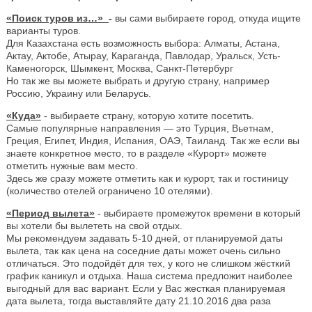
«Поиск туров из…»
-
вы сами выбираете город, откуда ищите
варианты туров.
Для Казахстана есть возможность выбора: Алматы, Астана,
Актау, Актобе, Атырау, Караганда, Павлодар, Уральск, Усть-
Каменогорск, Шымкент, Москва, Санкт-Петербург
Но так же вы можете выбрать и другую страну, например
Россию, Украину или Беларусь.
«Куда»
- выбираете страну, которую хотите посетить.
Самые популярные направления — это Турция, Вьетнам,
Греция, Египет, Индия, Испания, ОАЭ, Таиланд. Так же если вы
знаете конкретное место, то в разделе «Курорт» можете
отметить нужные вам место.
Здесь же сразу можете отметить как и курорт, так и гостиницу
(количество отелей ограничено 10 отелями).
«Период вылета»
- выбираете промежуток времени в который
вы хотели бы вылететь на свой отдых.
Мы рекомендуем задавать 5-10 дней, от планируемой даты
вылета, так как цена на соседние даты может очень сильно
отличаться. Это подойдёт для тех, у кого не слишком жёсткий
график каникул и отдыха. Наша система предложит наиболее
выгодный для вас вариант. Если у Вас жесткая планируемая
дата вылета, тогда выставляйте дату 21.10.2016 два раза