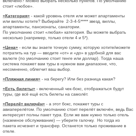
включено? Можно выбрать несколько пунктов. По умолчанию
стоит «любое».
«Категория»
- какой уровень отеля или может апартаменты
или виллы хотите? Выбирайте 2-3-4-5***** звезд, виллы,
апартаменты, пансионаты, санатории.
По умолчанию стоит «любая» категория. Вы можете выбрать
несколько (например, только отели 4 и 5*).
«Цена»
- если вы знаете точную сумму, которую хотите/можете
потратить на тур — вводите «от» и «до» в удобной для вас
валюте (по умолчанию стоит тенге или доллар). Тогда наша
система покажет вам туры в нужном вам диапазоне, что,
несомненно, облегчит ваш выбор.
«Пляжная линия»
- на берегу? Или без разница какая?
«Есть билеты»
- включенный чек-бокс, отображаться будут
туры, где всё ещё есть билеты на самолёт.
«Перелёт включён»
- а этот бокс, покажет туры с
авиаперелётом. По умолчанию стоит перелёт включён, ведь Вас
интересует полны пакет тура. Если же вам нужно только отель
(наземное обслуживание) — уберите галочку. Но тогда из
пакета исчезнет и трансфер. Останется только проживание в
отеле.