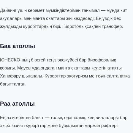
Дайвинг үшін керемет мүмкіндіктерімен танымал — мұнда кит
акулалары мен манта скаттары жиі кездеседі. Ең үздік бес
жұлдызды курорттардың бірі. Гидротолықсақпен трансфер.
Баа атоллы
ЮНЕСКО-ның бірегей теңіз экожүйесі бар биосфералық
қорығы. Маусымда ондаған манта скаттары келетін атақты
Ханифару шығанағы. Курорттар экотуризм мен сән-салтанатқа
бағытталған.
Раа атоллы
Ең аз игерілген бағыт — толық оңашалық, кең виллалары бар
эксклюзивті курорттар және бұзылмаған маржан рифтері.