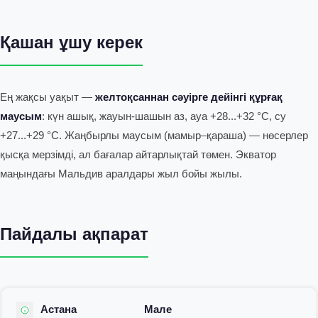
Қашан ұшу керек
Ең жақсы уақыт —
желтоқсаннан сәуірге дейінгі құрғақ
маусым
: күн ашық, жауын-шашын аз, ауа +28...+32 °C, су
+27...+29 °C. Жаңбырлы маусым (мамыр–қараша) — нөсерлер
қысқа мерзімді, ал бағалар айтарлықтай төмен. Экватор
маңындағы Мальдив аралдары жыл бойы жылы.
Пайдалы ақпарат
Астана
Мале