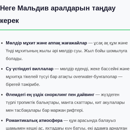
Неге Мальдив аралдарын таңдау
керек
Мөлдір мұхит және аппақ жағажайлар
— ұсақ ақ құм және
Үнді мұхитының жылы әрі мөлдір суы. Жыл бойы шомылуға
болады.
Су үстіндегі виллалар
— мөлдір еденді, жеке бассейні және
мұхитқа тікелей түсуі бар атақты overwater-бунгалолар —
бірегей тәжірибе.
Әлемдегі ең үздік снорклинг пен дайвинг
— жүздеген
түрлі тропиктік балықтары, манта скаттары, кит акулалары
мен тасбақалары бар маржан рифтері.
Романтикалық атмосфера
— құм арасында балауыз
шамымен кешкі ас, яхтадағы күн батуы, екі адамға арналған