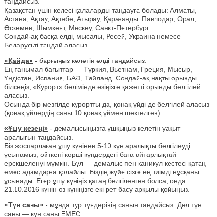
таңдайсыз.
Қазақстан үшін келесі қалаларды таңдауға болады: Алматы,
Астана, Ақтау, Ақтөбе, Атырау, Қарағанды, Павлодар, Орал,
Өскемен, Шымкент, Мәскеу, Санкт-Петербург.
Сондай-ақ басқа елді, мысалы, Ресей, Украина немесе
Беларусьті таңдай аласыз.
«Қайда»
- барғыңыз келетін елді таңдайсыз.
Ең танымал бағыттар — Түркия, Вьетнам, Греция, Мысыр,
Үндістан, Испания, БАӘ, Тайланд. Сондай-ақ нақты орынды
білсеңіз, «Курорт» бөлімінде өзіңізге қажетті орынды белгілей
аласыз.
Осында бір мезгілде курортты да, қонақ үйді де белгілей аласыз
(қонақ үйлердің саны 10 қонақ үймен шектелген).
«Ұшу кезеңі»
- демалысыңызға ұшқыңыз келетін уақыт
аралығын таңдайсыз.
Біз жоспарлаған ұшу күнінен 5-10 күн аралықты белгілеуді
ұсынамыз, өйткені көрші күндердегі баға айтарлықтай
ерекшеленуі мүмкін. Бұл — демалыс пен каникул кестесі қатаң
емес адамдарға қолайлы. Біздің жүйе сізге ең тиімді нұсқаны
ұсынады. Егер ұшу күніңіз қатаң белгіленген болса, онда
21.10.2016 күнін өз күніңізге екі рет басу арқылы қойыңыз.
«Түн саны»
- мұнда тур түндерінің санын таңдайсыз. Дәл түн
саны — күн саны ЕМЕС.