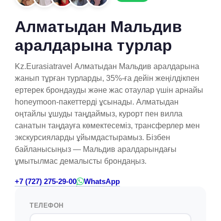
Алматыдан Мальдив
аралдарына турлар
Kz.Eurasiatravel Алматыдан Мальдив аралдарына
жанып тұрған турларды, 35%-ға дейін жеңілдікпен
ертерек брондауды және жас отаулар үшін арнайы
honeymoon-пакеттерді ұсынады. Алматыдан
оңтайлы ұшуды таңдаймыз, курорт пен вилла
санатын таңдауға көмектесеміз, трансферлер мен
экскурсияларды ұйымдастырамыз. Бізбен
байланысыңыз — Мальдив аралдарындағы
ұмытылмас демалысты брондаңыз.
+7 (727) 275-29-00
WhatsApp
ТЕЛЕФОН