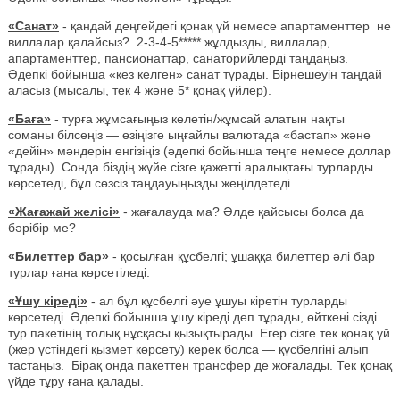
«Санат»
- қандай деңгейдегі қонақ үй немесе апартаменттер не
виллалар қалайсыз? 2-3-4-5***** жұлдызды, виллалар,
апартаменттер, пансионаттар, санаторийлерді таңдаңыз.
Әдепкі бойынша «кез келген» санат тұрады. Бірнешеуін таңдай
аласыз (мысалы, тек 4 және 5* қонақ үйлер).
«Баға»
- турға жұмсағыңыз келетін/жұмсай алатын нақты
соманы білсеңіз — өзіңізге ыңғайлы валютада «бастап» және
«дейін» мәндерін енгізіңіз (әдепкі бойынша теңге немесе доллар
тұрады). Сонда біздің жүйе сізге қажетті аралықтағы турларды
көрсетеді, бұл сөзсіз таңдауыңызды жеңілдетеді.
«Жағажай желісі»
- жағалауда ма? Әлде қайсысы болса да
бәрібір ме?
«Билеттер бар»
- қосылған құсбелгі; ұшаққа билеттер әлі бар
турлар ғана көрсетіледі.
«Ұшу кіреді»
- ал бұл құсбелгі әуе ұшуы кіретін турларды
көрсетеді. Әдепкі бойынша ұшу кіреді деп тұрады, өйткені сізді
тур пакетінің толық нұсқасы қызықтырады. Егер сізге тек қонақ үй
(жер үстіндегі қызмет көрсету) керек болса — құсбелгіні алып
тастаңыз. Бірақ онда пакеттен трансфер де жоғалады. Тек қонақ
үйде тұру ғана қалады.