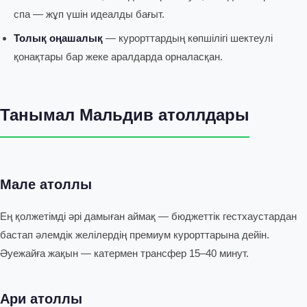
спа — жұп үшін идеалды бағыт.
Толық оңашалық
— курорттардың көпшілігі шектеулі
қонақтары бар жеке аралдарда орналасқан.
Танымал Мальдив атоллдары
Мале атоллы
Ең қолжетімді әрі дамыған аймақ — бюджеттік гестхаустардан
бастап әлемдік желілердің премиум курорттарына дейін.
Әуежайға жақын — катермен трансфер 15–40 минут.
Ари атоллы