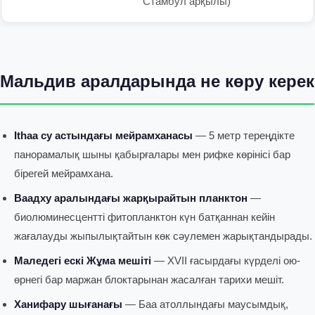
Стамбул арқылы)
Мальдив аралдарында не көру керек
Ithaa су астындағы мейрамханасы
— 5 метр тереңдікте
панорамалық шыны қабырғалары мен рифке көрінісі бар
бірегей мейрамхана.
Ваадху аралындағы жарқырайтын планктон
—
биолюминесцентті фитопланктон күн батқаннан кейін
жағалауды жыпылықтайтын көк сәулемен жарықтандырады.
Маледегі ескі Жұма мешіті
— XVII ғасырдағы күрделі ою-
өрнегі бар маржан блоктарынан жасалған тарихи мешіт.
Ханифару шығанағы
— Баа атоллындағы маусымдық,