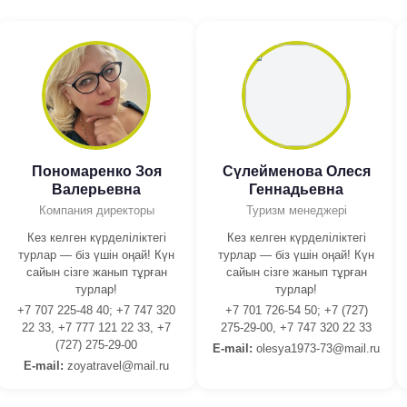
Пономаренко Зоя
Сүлейменова Олеся
Валерьевна
Геннадьевна
Компания директоры
Туризм менеджері
Кез келген күрделіліктегі
Кез келген күрделіліктегі
турлар — біз үшін оңай! Күн
турлар — біз үшін оңай! Күн
сайын сізге жанып тұрған
сайын сізге жанып тұрған
турлар!
турлар!
+7 707 225-48 40; +7 747 320
+7 701 726-54 50; +7 (727)
22 33, +7 777 121 22 33, +7
275-29-00, +7 747 320 22 33
(727) 275-29-00
E-mail:
olesya1973-73@mail.ru
E-mail:
zoyatravel@mail.ru