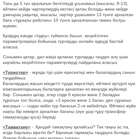
Тағы да 5 түн аралығын белгілеуді ұсынамыз (мысалы, 8-13),
өйткені кейде чартерлердің кестесі қатаң болады және кейде
ұзағырақ уақытқа, мысалы, чартер ұшағымен 13 түнге арналған
баға «тұрақты рейспен» 10 түнге арналғаннан төмен болуы
мүмкін.
Қазірдің өзінде «Іздеу» түймесін басып, кеңейтілген
параметрлеріңіз бойынша турларды онлайн іздеуді бастай
аласыз.
Сонымен қатар, дәл өзіңіз қалаған турларды таңдап алу үшін
ыңғайлы кеңейтілген параметрлерді пайдалана аласыз.
«Туристер»
- мұнда тур үшін ересектер мен балалардың санын
таңдаймыз.
Балалардың жасын міндетті түрде көрсетіңіз, өйткені әртүрлі әуе
компанияларының балаларға арналған өз жеңілдік жүйелері
бар. Сонымен қатар, егер сізде 6 ересек және 2 баладан
тұратын топ болса, онда: «3 ересек және 1 бала» деп сұраныс
жасаңыз — содан кейін тур бағасын 2-ге көбейтіңіз. Өйткені жүйе
нақты бір нөмірге арналған бағаны (әуе ұшу-тұру-трансфер-
тамақтануды қоса) береді.
«Тамақтану»
- Қандай тамақтану қалайсыз? Тек таңғы ас па,
әлде барлығы кіретін бе? Бірнеше тармақты таңдауға болады.
Әдепкі бойынша «кез келген» тұрады.