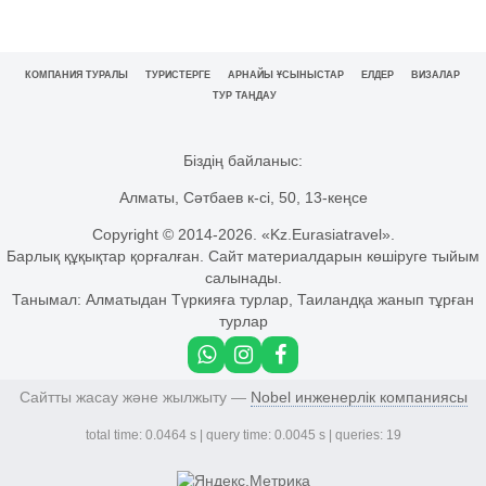
КОМПАНИЯ ТУРАЛЫ
ТУРИСТЕРГЕ
АРНАЙЫ ҰСЫНЫСТАР
ЕЛДЕР
ВИЗАЛАР
ТУР ТАҢДАУ
Біздің байланыс:
Алматы, Сәтбаев к-сі, 50, 13-кеңсе
Copyright © 2014-
2026. «Kz.Eurasiatravel».
Барлық құқықтар қорғалған. Сайт материалдарын көшіруге тыйым
салынады.
Танымал:
Алматыдан Түркияға турлар
,
Таиландқа жанып тұрған
турлар
Сайтты жасау және жылжыту —
Nobel инженерлік компаниясы
total time: 0.0464 s | query time: 0.0045 s | queries: 19