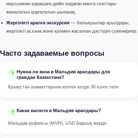
маусымнан қарашаға дейін ондаған манта скаттары
жиналатын қорғалатын шығанақ.
Жергілікті аралға экскурсия
— балықшылар ауылдары,
жергілікті асхана және қолмен жасалған дәстүрлі сувенирлер.
Часто задаваемые вопросы
Нужна ли виза в Мальдив аралдары для
граждан Казахстана?
Қазақстан азаматтарына келген кезде 30 күнге тегін
Какая валюта в Мальдив аралдары?
Мальдив руфиясы (MVR), USD барлық жерде