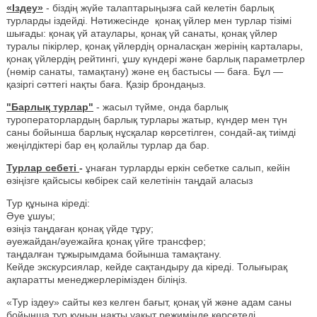
«Іздеу»
- біздің жүйе талаптарыңызға сай келетін барлық
турларды іздейді. Нәтижесінде қонақ үйлер мен турлар тізімі
шығады: қонақ үй атаулары, қонақ үй санаты, қонақ үйлер
туралы пікірлер, қонақ үйлердің орналасқан жерінің карталары,
қонақ үйлердің рейтингі, ұшу күндері және барлық параметрлер
(нөмір санаты, тамақтану) және ең бастысы — баға. Бұл —
қазіргі сәттегі нақты баға. Қазір брондаңыз.
"Барлық турлар"
- жасыл түйме, онда барлық
туроператорлардың барлық турлары жатыр, күндер мен түн
саны бойынша барлық нұсқалар көрсетілген, сондай-ақ тиімді
жеңілдіктері бар ең қолайлы турлар да бар.
Турлар себеті
-
ұнаған турларды еркін себетке салып, кейін
өзіңізге қайсысы көбірек сай келетінін таңдай аласыз
Тур құнына кіреді:
Әуе ұшуы;
өзіңіз таңдаған қонақ үйде тұру;
әуежайдан/әуежайға қонақ үйге трансфер;
таңдалған тұжырымдама бойынша тамақтану.
Кейде экскурсиялар, кейде сақтандыру да кіреді. Толығырақ
ақпаратты менеджерлерімізден біліңіз.
«Тур іздеу» сайты кез келген бағыт, қонақ үй және адам саны
бойынша тур құнын нақты уақыт режимінде көрсетеді.