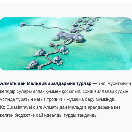
Алматыдан Мальдив аралдарына турлар
— Үнді мұхитының
көгілдір сулары аппақ құммен қосылып, сәнді виллалар судың
үстінде тұратын нағыз тропиктік жұмаққа бару мүмкіндігі.
Kz.Eurasiatravel сізге Алматыдан Мальдив аралдарына кез
келген бюджетке сай идеалды турды таңдайды.