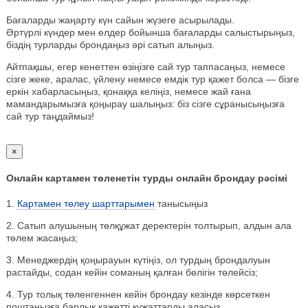
Бағаларды жаңарту күн сайын жүзеге асырылады.
Әртүрлі күндер мен елдер бойынша бағаларды салыстырыңыз,
біздің турларды брондаңыз әрі сатып алыңыз.
Айтпақшы, егер кенеттен өзіңізге сай тур таппасаңыз, немесе
сізге жеке, аралас, үйлену немесе емдік тур қажет болса — бізге
еркін хабарласыңыз, қонаққа келіңіз, немесе жай ғана
мамандарымызға қоңырау шалыңыз: біз сізге сұранысыңызға
сай тур таңдаймыз!
×
Онлайн картамен төленетін турды онлайн брондау рәсімі
1.
Картамен төлеу шарттарымен
танысыңыз
2. Сатып алушының төлқұжат деректерін толтырып, алдын ала
төлем жасаңыз;
3. Менеджердің қоңырауын күтіңіз, ол турдың брондалуын
растайды, содан кейін соманың қалған бөлігін төлейсіз;
4. Тур толық төленгеннен кейін брондау кезінде көрсеткен
поштаңызға барлық қажетті құжаттарды аласыз.