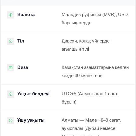
Валюта
Мальдив руфиясы (MVR), USD
барлық жерде
Тіл
Дивехи, қонақ үйлерде
ағылшын тілі
Виза
Қазақстан азаматтарына келген
кезде 30 күнге тегін
Уақыт белдеуі
UTC+5 (Алматыдан 1 сағат
бұрын)
Ұшу уақыты
Алматы — Мале ~8–9 сағат,
ауыспалы (Дубай немесе