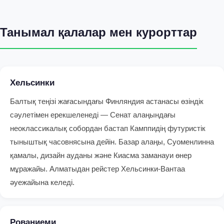
Танымал қалалар мен курорттар
Хельсинки
Балтық теңізі жағасындағы Финляндия астанасы өзіндік
сәулетімен ерекшеленеді — Сенат алаңындағы
неоклассикалық собордан бастап Камппидің футуристік
тыныштық часовнясына дейін. Базар алаңы, Суоменлинна
қамалы, дизайн ауданы және Киасма заманауи өнер
мұражайы. Алматыдан рейстер Хельсинки-Вантаа
әуежайына келеді.
Рованиеми