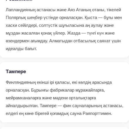
Лапландияның астанасы және Аяз Атаның отаны, тікелей
Полярлық шеңбер үстінде орналасқан. Қыста — бұғы мен
хаски сейілдері, солтүстік шұғыласына аң аулау және
мұздан жасалған қонақ үйлер. Жазда — түнгі күн және
өзендермен ағымдау. Алматыдан отбасылық саяхат үшін
идеалды бағыт.
Тампере
Финляндияның екінші ірі қаласы, екі көлдің арасында
орналасқан. Бұрынғы фабрикалар мұражайларға,
мейрамханаларға және мәдени орталықтарға
айналдырылған. Тампере — фин сауналарының астанасы,
елдегі ең көне бірегей қоғамдық сауна Раяпорттимен.