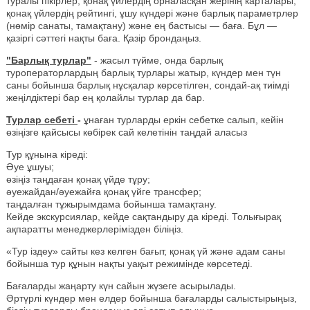
туралы пікірлер, қонақ үйлердің орналасқан жерінің карталары,
қонақ үйлердің рейтингі, ұшу күндері және барлық параметрлер
(нөмір санаты, тамақтану) және ең бастысы — баға. Бұл —
қазіргі сәттегі нақты баға. Қазір брондаңыз.
"Барлық турлар"
- жасыл түйме, онда барлық
туроператорлардың барлық турлары жатыр, күндер мен түн
саны бойынша барлық нұсқалар көрсетілген, сондай-ақ тиімді
жеңілдіктері бар ең қолайлы турлар да бар.
Турлар себеті
-
ұнаған турларды еркін себетке салып, кейін
өзіңізге қайсысы көбірек сай келетінін таңдай аласыз
Тур құнына кіреді:
Әуе ұшуы;
өзіңіз таңдаған қонақ үйде тұру;
әуежайдан/әуежайға қонақ үйге трансфер;
таңдалған тұжырымдама бойынша тамақтану.
Кейде экскурсиялар, кейде сақтандыру да кіреді. Толығырақ
ақпаратты менеджерлерімізден біліңіз.
«Тур іздеу» сайты кез келген бағыт, қонақ үй және адам саны
бойынша тур құнын нақты уақыт режимінде көрсетеді.
Бағаларды жаңарту күн сайын жүзеге асырылады.
Әртүрлі күндер мен елдер бойынша бағаларды салыстырыңыз,