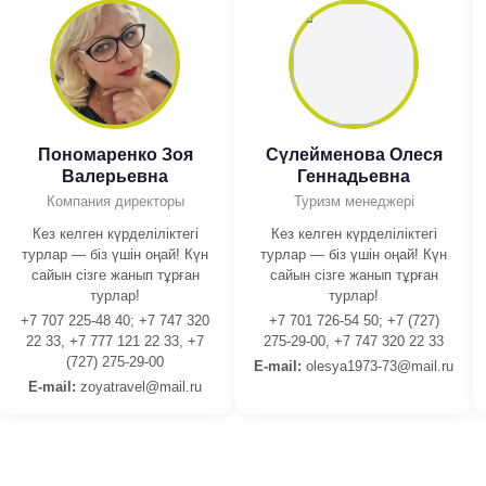
Пономаренко Зоя
Сүлейменова Олеся
Валерьевна
Геннадьевна
Компания директоры
Туризм менеджері
Кез келген күрделіліктегі
Кез келген күрделіліктегі
турлар — біз үшін оңай! Күн
турлар — біз үшін оңай! Күн
сайын сізге жанып тұрған
сайын сізге жанып тұрған
турлар!
турлар!
+7 707 225-48 40; +7 747 320
+7 701 726-54 50; +7 (727)
22 33, +7 777 121 22 33, +7
275-29-00, +7 747 320 22 33
(727) 275-29-00
E-mail:
olesya1973-73@mail.ru
E-mail:
zoyatravel@mail.ru