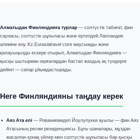
Алматыдан Финляндияға турлар
— солтүстік табиғат, фин
саунасы, солтүстік шұғыласы және ертегідей Лапландия
әлеміне ену. Kz.Eurasiatravel сізге маусымды және
қалауыңызды ескере отырып, Алматыдан Финляндияға —
қысқы шытырман оқиғалардан бастап жаздық ақ түндерге
дейінгі — сапар ұйымдастырады.
Неге Финляндияны таңдау керек
Аяз Ата елі
— Рованиемидегі Йоулупукки ауылы — фин Аяз
Атасының ресми резиденциясы. Бұғы шаналары, мұздан
жасалған қонақ үйлер мен солтүстік шұғыласы бар қысқы