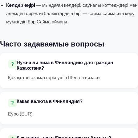
Көлдер өңірі
— мыңдаған көлдері, сауналы коттедждері мен
әлемдегі сирек итбалықтардың бірі — сайма саймасын көру
мүмкіндігі бар Сайма аймағы.
Часто задаваемые вопросы
Нужна ли виза в Финляндию для граждан
Казахстана?
Қазақстан азаматтары үшін Шенген визасы
Какая валюта в Финляндия?
Еуро (EUR)
Как купить тур в Финляндию из Алматы?