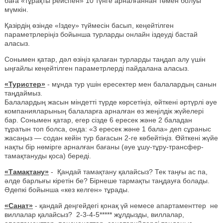
баға «тұрақты рейспен» 10 түнге арналғаннан төмен болуы
мүмкін.
Қазірдің өзінде «Іздеу» түймесін басып, кеңейтілген
параметрлеріңіз бойынша турларды онлайн іздеуді бастай
аласыз.
Сонымен қатар, дәл өзіңіз қалаған турларды таңдап алу үшін
ыңғайлы кеңейтілген параметрлерді пайдалана аласыз.
«Туристер»
- мұнда тур үшін ересектер мен балалардың санын
таңдаймыз.
Балалардың жасын міндетті түрде көрсетіңіз, өйткені әртүрлі әуе
компанияларының балаларға арналған өз жеңілдік жүйелері
бар. Сонымен қатар, егер сізде 6 ересек және 2 баладан
тұратын топ болса, онда: «3 ересек және 1 бала» деп сұраныс
жасаңыз — содан кейін тур бағасын 2-ге көбейтіңіз. Өйткені жүйе
нақты бір нөмірге арналған бағаны (әуе ұшу-тұру-трансфер-
тамақтануды қоса) береді.
«Тамақтану»
- Қандай тамақтану қалайсыз? Тек таңғы ас па,
әлде барлығы кіретін бе? Бірнеше тармақты таңдауға болады.
Әдепкі бойынша «кез келген» тұрады.
«Санат»
- қандай деңгейдегі қонақ үй немесе апартаменттер не
виллалар қалайсыз? 2-3-4-5***** жұлдызды, виллалар,