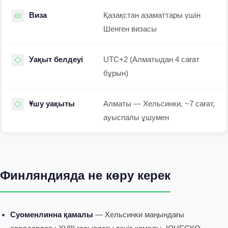
Виза
Қазақстан азаматтары үшін
Шенген визасы
Уақыт белдеуі
UTC+2 (Алматыдан 4 сағат
бұрын)
Ұшу уақыты
Алматы — Хельсинки, ~7 сағат,
ауыспалы ұшумен
Финляндияда не көру керек
Суоменлинна қамалы
— Хельсинки маңындағы