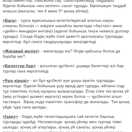
апартаменттер, пансионаттар, санаторийлерді таңдаңыз.
Әдепкі бойынша «кез келген» санат тұрады. Бірнешеуін таңдай
аласыз (мысалы, тек 4 және 5* қонақ үйлер).
«Баға»
- турға жұмсағыңыз келетін/жұмсай алатын нақты
соманы білсеңіз — өзіңізге ыңғайлы валютада «бастап» және
«дейін» мәндерін енгізіңіз (әдепкі бойынша теңге немесе доллар
тұрады). Сонда біздің жүйе сізге қажетті аралықтағы турларды
көрсетеді, бұл сөзсіз таңдауыңызды жеңілдетеді.
«Жағажай желісі»
- жағалауда ма? Әлде қайсысы болса да
бәрібір ме?
«Билеттер бар»
- қосылған құсбелгі; ұшаққа билеттер әлі бар
турлар ғана көрсетіледі.
«Ұшу кіреді»
- ал бұл құсбелгі әуе ұшуы кіретін турларды
көрсетеді. Әдепкі бойынша ұшу кіреді деп тұрады, өйткені сізді
тур пакетінің толық нұсқасы қызықтырады. Егер сізге тек қонақ үй
(жер үстіндегі қызмет көрсету) керек болса — құсбелгіні алып
тастаңыз. Бірақ онда пакеттен трансфер де жоғалады. Тек қонақ
үйде тұру ғана қалады.
«Іздеу»
- біздің жүйе талаптарыңызға сай келетін барлық
турларды іздейді. Нәтижесінде қонақ үйлер мен турлар тізімі
шығады: қонақ үй атаулары, қонақ үй санаты, қонақ үйлер