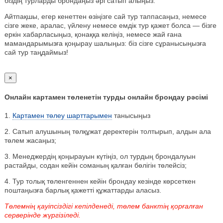
біздің турларды брондаңыз әрі сатып алыңыз.
Айтпақшы, егер кенеттен өзіңізге сай тур таппасаңыз, немесе
сізге жеке, аралас, үйлену немесе емдік тур қажет болса — бізге
еркін хабарласыңыз, қонаққа келіңіз, немесе жай ғана
мамандарымызға қоңырау шалыңыз: біз сізге сұранысыңызға
сай тур таңдаймыз!
×
Онлайн картамен төленетін турды онлайн брондау рәсімі
1.
Картамен төлеу шарттарымен
танысыңыз
2. Сатып алушының төлқұжат деректерін толтырып, алдын ала
төлем жасаңыз;
3. Менеджердің қоңырауын күтіңіз, ол турдың брондалуын
растайды, содан кейін соманың қалған бөлігін төлейсіз;
4. Тур толық төленгеннен кейін брондау кезінде көрсеткен
поштаңызға барлық қажетті құжаттарды аласыз.
Төлемнің қауіпсіздігі кепілденеді, төлем банктің қорғалған
серверінде жүргізіледі.