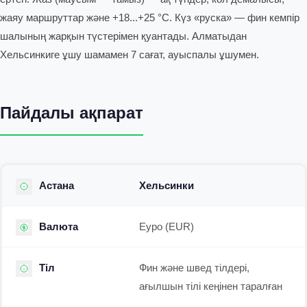
жаяу маршруттар және +18...+25 °C. Күз «руска» — фин кемпір
шалының жарқын түстерімен қуантады. Алматыдан
Хельсинкиге ұшу шамамен 7 сағат, ауыспалы ұшумен.
Пайдалы ақпарат
Астана
Хельсинки
Валюта
Еуро (EUR)
Тіл
Фин және швед тілдері,
ағылшын тілі кеңінен таралған