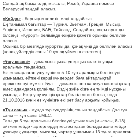
Сондай-ақ басқа елді, мысалы, Ресей, Украина немесе
Беларусьті таңдай аласыз.
«Қайда»
- барғыңыз келетін елді таңдайсыз.
Ең танымал бағыттар — Түркия, Вьетнам, Греция, Мысыр,
Үндістан, Испания, БАӘ, Тайланд. Сондай-ақ нақты орынды
білсеңіз, «Курорт» бөлімінде өзіңізге қажетті орынды белгілей
аласыз.
Осында бір мезгілде курортты да, қонақ үйді де белгілей аласыз
(қонақ үйлердің саны 10 қонақ үймен шектелген).
«Ұшу кезеңі»
- демалысыңызға ұшқыңыз келетін уақыт
аралығын таңдайсыз.
Біз жоспарлаған ұшу күнінен 5-10 күн аралықты белгілеуді
ұсынамыз, өйткені көрші күндердегі баға айтарлықтай
ерекшеленуі мүмкін. Бұл — демалыс пен каникул кестесі қатаң
емес адамдарға қолайлы. Біздің жүйе сізге ең тиімді нұсқаны
ұсынады. Егер ұшу күніңіз қатаң белгіленген болса, онда
21.10.2016 күнін өз күніңізге екі рет басу арқылы қойыңыз.
«Түн саны»
- мұнда тур түндерінің санын таңдайсыз. Дәл түн
саны — күн саны ЕМЕС.
Тағы да 5 түн аралығын белгілеуді ұсынамыз (мысалы, 8-13),
өйткені кейде чартерлердің кестесі қатаң болады және кейде
ұзағырақ уақытқа, мысалы, чартер ұшағымен 13 түнге арналған