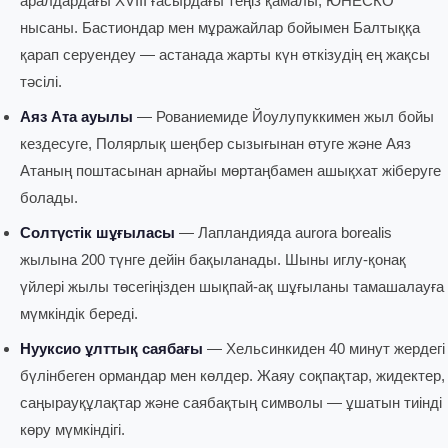
аралдардағы XVIII ғасырдағы теңіз қамалы, ЮНЕСКО
нысаны. Бастиондар мен мұражайлар бойымен Балтыққа
қарап серуендеу — астанада жарты күн өткізудің ең жақсы
тәсілі.
Аяз Ата ауылы
— Рованиемиде Йоулупуккимен жыл бойы
кездесуге, Полярлық шеңбер сызығынан өтуге және Аяз
Атаның поштасынан арнайы мөртаңбамен ашықхат жіберуге
болады.
Солтүстік шұғыласы
— Лапландияда aurora borealis
жылына 200 түнге дейін бақыланады. Шыны иглу-қонақ
үйлері жылы төсегіңізден шықпай-ақ шұғыланы тамашалауға
мүмкіндік береді.
Нууксио ұлттық саябағы
— Хельсинкиден 40 минут жердегі
бүлінбеген ормандар мен көлдер. Жаяу соқпақтар, жидектер,
саңырауқұлақтар және саябақтың символы — ұшатын тиінді
көру мүмкіндігі.