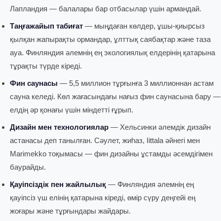
Лапландия — балалары бар отбасылар үшін армандай.
Таңғажайып табиғат
— мыңдаған көлдер, ұшы-қиырсыз
қылқан жапырақты ормандар, ұлттық саябақтар және таза
ауа. Финляндия әлемнің ең экологиялық елдерінің қатарына
тұрақты түрде кіреді.
Фин саунасы
— 5,5 миллион тұрғынға 3 миллионнан астам
сауна келеді. Көл жағасындағы нағыз фин саунасына бару —
елдің әр қонағы үшін міндетті ғұрып.
Дизайн мен технологиялар
— Хельсинки әлемдік дизайн
астанасы деп танылған. Сәулет, жиһаз, Iittala әйнегі мен
Marimekko тоқымасы — фин дизайны ұстамды әсемдігімен
баурайды.
Қауіпсіздік пен жайлылық
— Финляндия әлемнің ең
қауіпсіз үш елінің қатарына кіреді, өмір сүру деңгейі ең
жоғары және тұрғындары жайдары.