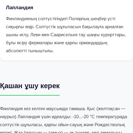
Лапландия
Финляндияның солтүстігіндегі Полярлық шеңбер үсті
сиқырлы өңір. Солтүстік шұғыласын бақылауға арналған
шыны иглу, Леви мен Саариселькя тау шаңғы курорттары,
бұғы өсіру фермалары және қарлы ормандардың
абсолютті тыныштығы.
Қашан ұшу керек
Финляндия кез келген маусымда тамаша. Қыс (желтоқсан —
наурыз) Лапландия үшін идеалды: -10...-20 °C температурада
солтүстік шұғыласы, қарлы ойын-сауық және Рождестволық
ертегі. Жаз (маусым — тамыз) — ақ түндер, көл демалысы,