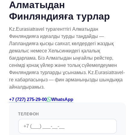
Алматыдан
Финляндияға турлар
Kz.Eurasiatravel турагенттігі Алматыдан
Финляндияға идеалды турды таңдайды —
Лапландияға қысқы саяхат, көлдердегі жаздық
демалыс немесе Хельсинкидегі қалалық
бағдарлама. Біз Алматыдан ыңғайлы рейстер,
сенімді қонақ үйлер және толық сүйемелдеумен
Финляндияға турларды ұсынамыз. Kz.Eurasiatravel-
ге хабарласыңыз — фин арманыңызды шындыққа
айналдырамыз.
+7 (727) 275-29-00
WhatsApp
ТЕЛЕФОН