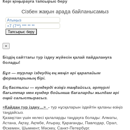
Кері қоңырауға тапсырыс беру
Сізбен жақын арада байланысамыз
Тапсырыс беру
×
Біздің сайттағы тур іздеу жүйесін қалай пайдалануға
болады!
Бұл — турлар іздеудің ең жеңіл әрі қарапайым
формаларының бірі.
Ең бастысы — күндерді өзіңіз таңдайсыз, әртүрлі
бағыттар мен күндер бойынша бағаларды жылдам әрі
оңай салыстырасыз.
«Қайдан тур іздеу…»
-
тур нұсқаларын іздейтін қаланы өзіңіз
таңдайсыз.
Қазақстан үшін келесі қалаларды таңдауға болады: Алматы,
Астана, Ақтау, Ақтөбе, Атырау, Қарағанды, Павлодар, Орал,
Өскемен, Шымкент, Мәскеу, Санкт-Петербург.