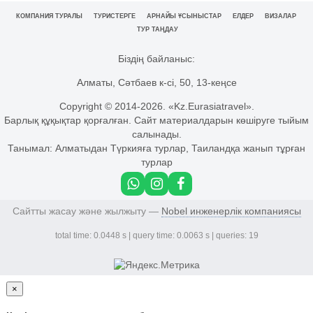
КОМПАНИЯ ТУРАЛЫ
ТУРИСТЕРГЕ
АРНАЙЫ ҰСЫНЫСТАР
ЕЛДЕР
ВИЗАЛАР
ТУР ТАҢДАУ
Біздің байланыс:
Алматы, Сәтбаев к-сі, 50, 13-кеңсе
Copyright © 2014-
2026. «Kz.Eurasiatravel».
Барлық құқықтар қорғалған. Сайт материалдарын көшіруге тыйым
салынады.
Танымал:
Алматыдан Түркияға турлар
,
Таиландқа жанып тұрған
турлар
Сайтты жасау және жылжыту —
Nobel инженерлік компаниясы
total time: 0.0448 s | query time: 0.0063 s | queries: 19
×