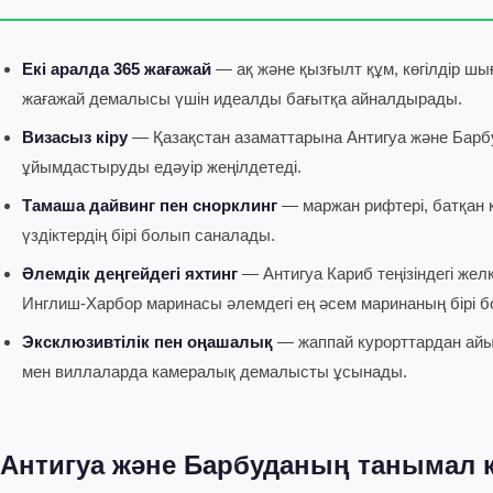
Екі аралда 365 жағажай
— ақ және қызғылт құм, көгілдір ш
жағажай демалысы үшін идеалды бағытқа айналдырады.
Визасыз кіру
— Қазақстан азаматтарына Антигуа және Барбуд
ұйымдастыруды едәуір жеңілдетеді.
Тамаша дайвинг пен снорклинг
— маржан рифтері, батқан к
үздіктердің бірі болып саналады.
Әлемдік деңгейдегі яхтинг
— Антигуа Кариб теңізіндегі жел
Инглиш-Харбор маринасы әлемдегі ең әсем маринаның бірі 
Эксклюзивтілік пен оңашалық
— жаппай курорттардан айыр
мен виллаларда камералық демалысты ұсынады.
Антигуа және Барбуданың танымал 