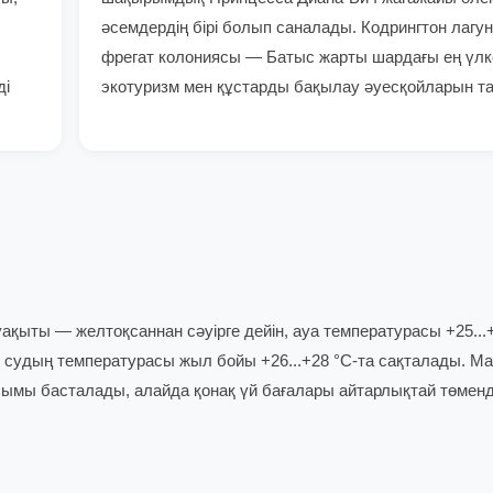
әсемдердің бірі болып саналады. Кодрингтон лагу
фрегат колониясы — Батыс жарты шардағы ең үлк
ді
экотуризм мен құстарды бақылау әуесқойларын т
қыты — желтоқсаннан сәуірге дейін, ауа температурасы +25...+
гі судың температурасы жыл бойы +26...+28 °C-та сақталады. 
ымы басталады, алайда қонақ үй бағалары айтарлықтай төменд