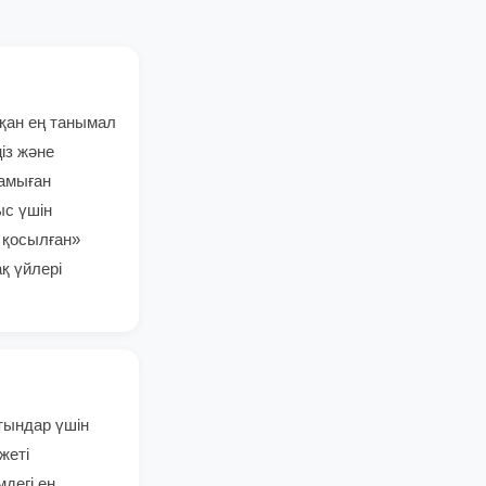
қан ең танымал
із және
дамыған
с үшін
 қосылған»
қ үйлері
тындар үшін
жеті
дегі ең