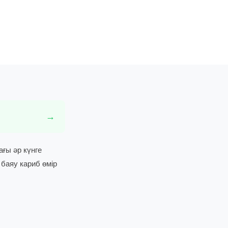
→
ағы әр күнге
 баяу кариб өмір