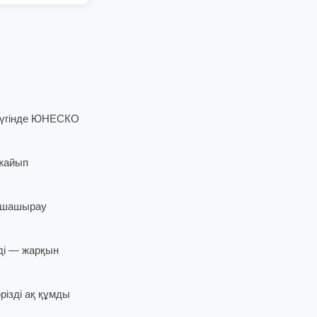
, бүгінде ЮНЕСКО
ажайып
і шашырау
ді — жарқын
ізді ақ құмды