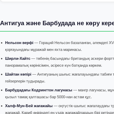
Антигуа және Барбудада не көру кер
Нельсон верфі
— Гораций Нельсон базаланған, әлемдегі XVI
қорғауындағы мұражай мен яхта маринасы.
Ширли-Хайтс
— төбенің басындағы британдық әскери форт
панорамалық көрінісімен, әсіресе күн батқанда көркем.
Шайтан көпірі
— Антигуаның шығыс жағалауындағы табиғи т
гейзерлерін тудырады.
Барбудадағы Кодрингтон лагунасы
— мангр лагунасы, мұн
қызыл тамақ қалташасы бар 5000-нан астам құс.
Халф-Мун-Бей жағажайы
— оңтүстік-шығыс жағалаудағы тр
жағажай, Кариб өңіріндегі ең үздік жағажайлардың бірі ретінд