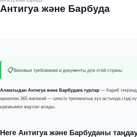
Антигуа және Барбуда
Антигуа және Барбуда
📋
Визовые требования и документы для этой страны
Алматыдан Антигуа және Барбудаға турлар
— Кариб теңізінд
арналған 365 жағажай — шексіз тропикалық күн астында сізді кү
ырғағымен жаулап алады.
Неге Антигуа және Барбуданы таңдау