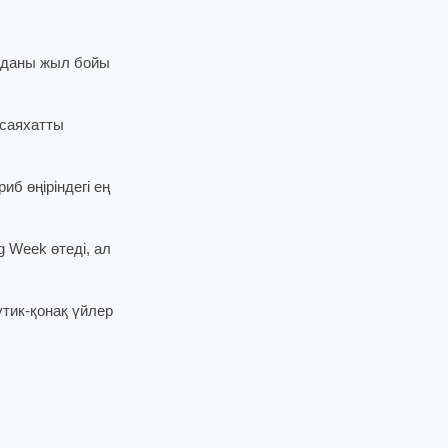
буданы жыл бойы
 саяхатты
б өңіріндегі ең
g Week өтеді, ал
тик-қонақ үйлер