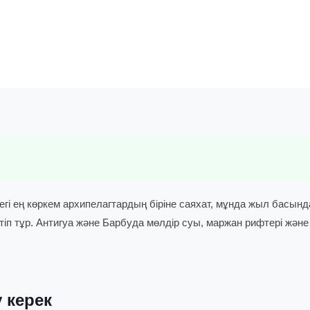
егі ең көркем архипелагтардың біріне саяхат, мұнда жыл басынд
тіп тұр. Антигуа және Барбуда мөлдір суы, маржан рифтері және
 керек