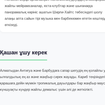
жайлы мейрамханалар, яхта-клубтар және шығанаққа
панорамалық көрініс ашатын Ширли-Хайтс төбесіндегі шолу
алаңы апта сайын тірі музыка мен барбекюмен өтетін кештер
өткізеді.
Қашан ұшу керек
Алматыдан Антигуа және Барбудаға сапар шегудің ең қолайлы уа
ылғалдылық ең аз және жаңбыр сирек жауады. Кариб теңізінде
қарашаға дейін мүмкін тропикалық дауылдары бар жаңбыр маус
күншуақты күндер жайлы демалыс үшін әлі де жеткілікті.