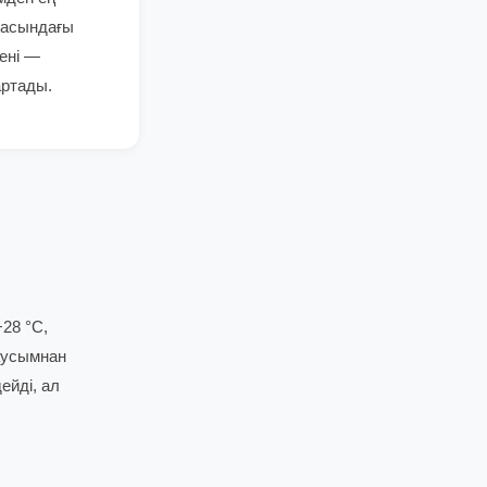
насындағы
ені —
артады.
28 °C,
Маусымнан
ейді, ал