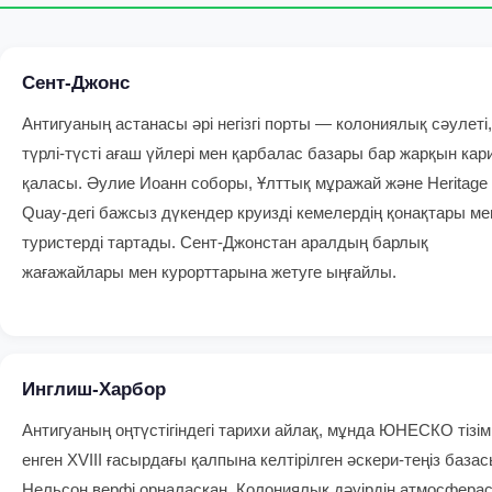
Сент-Джонс
Антигуаның астанасы әрі негізгі порты — колониялық сәулеті,
түрлі-түсті ағаш үйлері мен қарбалас базары бар жарқын кар
қаласы. Әулие Иоанн соборы, Ұлттық мұражай және Heritage
Quay-дегі бажсыз дүкендер круизді кемелердің қонақтары ме
туристерді тартады. Сент-Джонстан аралдың барлық
жағажайлары мен курорттарына жетуге ыңғайлы.
Инглиш-Харбор
Антигуаның оңтүстігіндегі тарихи айлақ, мұнда ЮНЕСКО тізім
енген XVIII ғасырдағы қалпына келтірілген әскери-теңіз база
Нельсон верфі орналасқан. Колониялық дәуірдің атмосфера