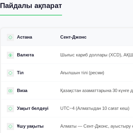
Пайдалы ақпарат
Астана
Сент-Джонс
Валюта
Шығыс кариб доллары (XCD), АҚ
Тіл
Ағылшын тілі (ресми)
Виза
Қазақстан азаматтарына 30 күнге д
Уақыт белдеуі
UTC−4 (Алматыдан 10 сағат кеш)
Ұшу уақыты
Алматы — Сент-Джонс, ауыстыру 