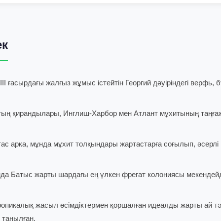
ек
II ғасырдағы жалғыз жұмыс істейтін Георгий дәуіріндегі верфь
тың қирандылары, Инглиш-Харбор мен Атлант мұхитының таңғ
ас арка, мұнда мұхит толқындары жартастарға соғылып, әсерл
да Батыс жарты шардағы ең үлкен фрегат колониясы мекендей
опикалық жасыл өсімдіктермен қоршалған идеалды жарты ай тәр
е танылған.