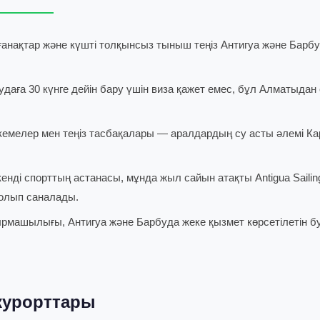
ығанақтар және күшті толқынсыз тыныш теңіз Антигуа және Бар
аға 30 күнге дейін бару үшін виза қажет емес, бұл Алматыдан
емелер мен теңіз тасбақалары — аралдардың су асты әлемі Кари
кенді спорттың астанасы, мұнда жыл сайын атақты Antigua Sailin
болып саналады.
машылығы, Антигуа және Барбуда жеке қызмет көрсетілетін бу
курорттары