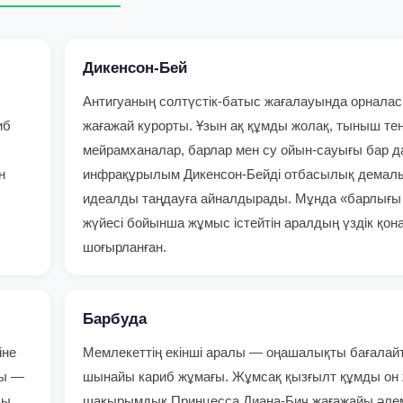
Дикенсон-Бей
Антигуаның солтүстік-батыс жағалауында орналас
иб
жағажай курорты. Ұзын ақ құмды жолақ, тыныш тең
мейрамханалар, барлар мен су ойын-сауығы бар 
н
инфрақұрылым Дикенсон-Бейді отбасылық демалы
идеалды таңдауға айналдырады. Мұнда «барлығы
жүйесі бойынша жұмыс істейтін аралдың үздік қона
шоғырланған.
Барбуда
іне
Мемлекеттің екінші аралы — оңашалықты бағалай
сы —
шынайы кариб жұмағы. Жұмсақ қызғылт құмды он 
сы,
шақырымдық Принцесса Диана-Бич жағажайы әлем