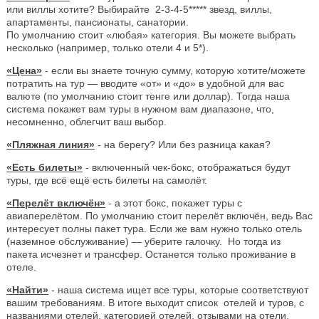
или виллы хотите? Выбирайте 2-3-4-5***** звезд, виллы,
апартаменты, пансионаты, санатории.
По умолчанию стоит «любая» категория. Вы можете выбрать
несколько (например, только отели 4 и 5*).
«Цена»
- если вы знаете точную сумму, которую хотите/можете
потратить на тур — вводите «от» и «до» в удобной для вас
валюте (по умолчанию стоит тенге или доллар). Тогда наша
система покажет вам туры в нужном вам диапазоне, что,
несомненно, облегчит ваш выбор.
«Пляжная линия»
- на берегу? Или без разница какая?
«Есть билеты»
- включенный чек-бокс, отображаться будут
туры, где всё ещё есть билеты на самолёт.
«Перелёт включён»
- а этот бокс, покажет туры с
авиаперелётом. По умолчанию стоит перелёт включён, ведь Вас
интересует полны пакет тура. Если же вам нужно только отель
(наземное обслуживание) — уберите галочку. Но тогда из
пакета исчезнет и трансфер. Останется только проживание в
отеле.
«Найти»
- наша система ищет все туры, которые соответствуют
вашим требованиям. В итоге выходит список отелей и туров, с
названиями отелей, категорией отелей, отзывами на отели,