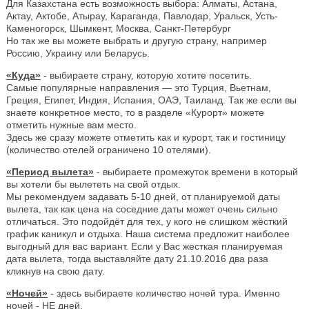
Для Казахстана есть возможность выбора: Алматы, Астана,
Актау, Актобе, Атырау, Караганда, Павлодар, Уральск, Усть-
Каменогорск, Шымкент, Москва, Санкт-Петербург
Но так же вы можете выбрать и другую страну, например
Россию, Украину или Беларусь.
«Куда»
- выбираете страну, которую хотите посетить.
Самые популярные направления — это Турция, Вьетнам,
Греция, Египет, Индия, Испания, ОАЭ, Таиланд. Так же если вы
знаете конкретное место, то в разделе «Курорт» можете
отметить нужные вам место.
Здесь же сразу можете отметить как и курорт, так и гостиницу
(количество отелей ограничено 10 отелями).
«Период вылета»
- выбираете промежуток времени в который
вы хотели бы вылететь на свой отдых.
Мы рекомендуем задавать 5-10 дней, от планируемой даты
вылета, так как цена на соседние даты может очень сильно
отличаться. Это подойдёт для тех, у кого не слишком жёсткий
график каникул и отдыха. Наша система предложит наиболее
выгодный для вас вариант. Если у Вас жесткая планируемая
дата вылета, тогда выставляйте дату 21.10.2016 два раза
кликнув на свою дату.
«Ночей»
- здесь выбираете количество ночей тура. Именно
ночей - НЕ дней.