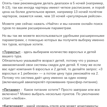
Опять-таки рекомендуем делать диапазон в 5 ночей (например,
8-13), так как иногда чартеры имеют четкое расписание, и порой
цена на более длительное время, например 13 ночей полётом
чартером, окажется ниже, чем 10 ночей «регулярным рейсом».
Можете уже сейчас нажать «Найти» и мы начнем онлайн поиск
туров по вашим расширенным параметрам.
Но вы так же можете воспользоваться удобными расширенными
параметрами, с помощью которых вы получите выборку именно
тех туров, которые хотите.
«Туристы»
- здесь выбираем количество взрослых и детей
вашего тура.
Обязательно указывайте возраст детей, потому что у разных
авиакомпаний свои системы скидок для детей. К тому же если
вас едет компания 6 взрослых и 2 детей, то делайте запрос: «3
взрослых и 1 ребенок» — а потом цену тура умножайте на 2.
Потому что система даёт цену именно за один номер
(включающий авиаперелёт-проживание-трансфер-питание).
«Питание»
- Какое питание хотите? Просто завтраки или все
включено? Можно выбрать несколько пунктов. По умолчанию
стоит «любое».
«Категория»
- какой уровень отеля или может апартаменты