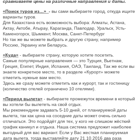
сравниваете цены на различные направления и даты.
«Поиск туров из…»
-
вы сами выбираете город, откуда ищите
варианты туров.
Для Казахстана есть возможность выбора: Алматы, Астана,
Актау, Актобе, Атырау, Караганда, Павлодар, Уральск, Усть-
Каменогорск, Шымкент, Москва, Санкт-Петербург
Но так же вы можете выбрать и другую страну, например
Россию, Украину или Беларусь.
«Куда»
- выбираете страну, которую хотите посетить.
Самые популярные направления — это Турция, Вьетнам,
Греция, Египет, Индия, Испания, ОАЭ, Таиланд. Так же если вы
знаете конкретное место, то в разделе «Курорт» можете
отметить нужные вам место.
Здесь же сразу можете отметить как и курорт, так и гостиницу
(количество отелей ограничено 10 отелями).
«Период вылета»
- выбираете промежуток времени в который
вы хотели бы вылететь на свой отдых.
Мы рекомендуем задавать 5-10 дней, от планируемой даты
вылета, так как цена на соседние даты может очень сильно
отличаться. Это подойдёт для тех, у кого не слишком жёсткий
график каникул и отдыха. Наша система предложит наиболее
выгодный для вас вариант. Если у Вас жесткая планируемая
дата вылета, тогда выставляйте дату 21.10.2016 два раза