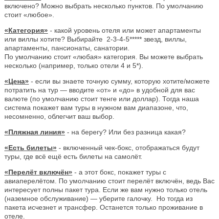
включено? Можно выбрать несколько пунктов. По умолчанию
стоит «любое».
«Категория»
- какой уровень отеля или может апартаменты
или виллы хотите? Выбирайте 2-3-4-5***** звезд, виллы,
апартаменты, пансионаты, санатории.
По умолчанию стоит «любая» категория. Вы можете выбрать
несколько (например, только отели 4 и 5*).
«Цена»
- если вы знаете точную сумму, которую хотите/можете
потратить на тур — вводите «от» и «до» в удобной для вас
валюте (по умолчанию стоит тенге или доллар). Тогда наша
система покажет вам туры в нужном вам диапазоне, что,
несомненно, облегчит ваш выбор.
«Пляжная линия»
- на берегу? Или без разница какая?
«Есть билеты»
- включенный чек-бокс, отображаться будут
туры, где всё ещё есть билеты на самолёт.
«Перелёт включён»
- а этот бокс, покажет туры с
авиаперелётом. По умолчанию стоит перелёт включён, ведь Вас
интересует полны пакет тура. Если же вам нужно только отель
(наземное обслуживание) — уберите галочку. Но тогда из
пакета исчезнет и трансфер. Останется только проживание в
отеле.