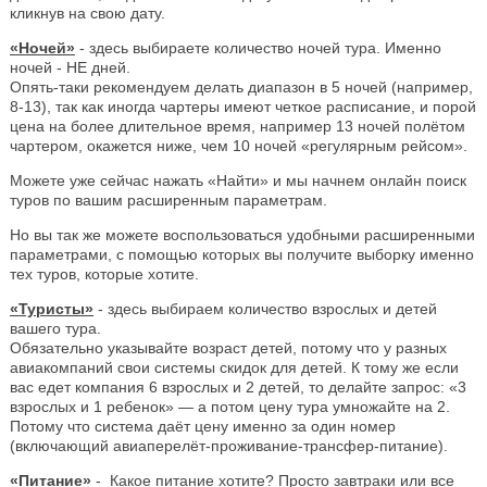
кликнув на свою дату.
«Ночей»
- здесь выбираете количество ночей тура. Именно
ночей - НЕ дней.
Опять-таки рекомендуем делать диапазон в 5 ночей (например,
8-13), так как иногда чартеры имеют четкое расписание, и порой
цена на более длительное время, например 13 ночей полётом
чартером, окажется ниже, чем 10 ночей «регулярным рейсом».
Можете уже сейчас нажать «Найти» и мы начнем онлайн поиск
туров по вашим расширенным параметрам.
Но вы так же можете воспользоваться удобными расширенными
параметрами, с помощью которых вы получите выборку именно
тех туров, которые хотите.
«Туристы»
- здесь выбираем количество взрослых и детей
вашего тура.
Обязательно указывайте возраст детей, потому что у разных
авиакомпаний свои системы скидок для детей. К тому же если
вас едет компания 6 взрослых и 2 детей, то делайте запрос: «3
взрослых и 1 ребенок» — а потом цену тура умножайте на 2.
Потому что система даёт цену именно за один номер
(включающий авиаперелёт-проживание-трансфер-питание).
«Питание»
- Какое питание хотите? Просто завтраки или все