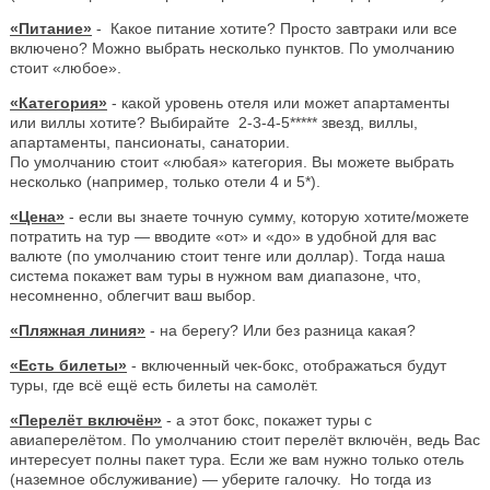
«Питание»
- Какое питание хотите? Просто завтраки или все
включено? Можно выбрать несколько пунктов. По умолчанию
стоит «любое».
«Категория»
- какой уровень отеля или может апартаменты
или виллы хотите? Выбирайте 2-3-4-5***** звезд, виллы,
апартаменты, пансионаты, санатории.
По умолчанию стоит «любая» категория. Вы можете выбрать
несколько (например, только отели 4 и 5*).
«Цена»
- если вы знаете точную сумму, которую хотите/можете
потратить на тур — вводите «от» и «до» в удобной для вас
валюте (по умолчанию стоит тенге или доллар). Тогда наша
система покажет вам туры в нужном вам диапазоне, что,
несомненно, облегчит ваш выбор.
«Пляжная линия»
- на берегу? Или без разница какая?
«Есть билеты»
- включенный чек-бокс, отображаться будут
туры, где всё ещё есть билеты на самолёт.
«Перелёт включён»
- а этот бокс, покажет туры с
авиаперелётом. По умолчанию стоит перелёт включён, ведь Вас
интересует полны пакет тура. Если же вам нужно только отель
(наземное обслуживание) — уберите галочку. Но тогда из