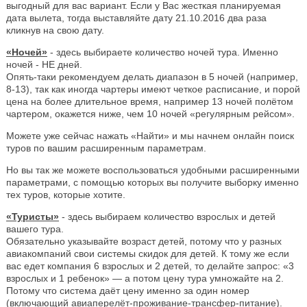
выгодный для вас вариант. Если у Вас жесткая планируемая
дата вылета, тогда выставляйте дату 21.10.2016 два раза
кликнув на свою дату.
«Ночей»
- здесь выбираете количество ночей тура. Именно
ночей - НЕ дней.
Опять-таки рекомендуем делать диапазон в 5 ночей (например,
8-13), так как иногда чартеры имеют четкое расписание, и порой
цена на более длительное время, например 13 ночей полётом
чартером, окажется ниже, чем 10 ночей «регулярным рейсом».
Можете уже сейчас нажать «Найти» и мы начнем онлайн поиск
туров по вашим расширенным параметрам.
Но вы так же можете воспользоваться удобными расширенными
параметрами, с помощью которых вы получите выборку именно
тех туров, которые хотите.
«Туристы»
- здесь выбираем количество взрослых и детей
вашего тура.
Обязательно указывайте возраст детей, потому что у разных
авиакомпаний свои системы скидок для детей. К тому же если
вас едет компания 6 взрослых и 2 детей, то делайте запрос: «3
взрослых и 1 ребенок» — а потом цену тура умножайте на 2.
Потому что система даёт цену именно за один номер
(включающий авиаперелёт-проживание-трансфер-питание).