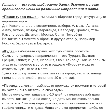
Главное — вы сами выбираете даты, быстро и легко
сравниваете цены на различные направления и даты.
«Поиск туров из…»
-
вы сами выбираете город, откуда ищите
варианты туров.
Для Казахстана есть возможность выбора: Алматы, Астана,
Актау, Актобе, Атырау, Караганда, Павлодар, Уральск, Усть-
Каменогорск, Шымкент, Москва, Санкт-Петербург
Но так же вы можете выбрать и другую страну, например
Россию, Украину или Беларусь.
«Куда»
- выбираете страну, которую хотите посетить.
Самые популярные направления — это Турция, Вьетнам,
Греция, Египет, Индия, Испания, ОАЭ, Таиланд. Так же если вы
знаете конкретное место, то в разделе «Курорт» можете
отметить нужные вам место.
Здесь же сразу можете отметить как и курорт, так и гостиницу
(количество отелей ограничено 10 отелями).
«Период вылета»
- выбираете промежуток времени в который
вы хотели бы вылететь на свой отдых.
Мы рекомендуем задавать 5-10 дней, от планируемой даты
вылета, так как цена на соседние даты может очень сильно
отличаться. Это подойдёт для тех, у кого не слишком жёсткий
график каникул и отдыха. Наша система предложит наиболее