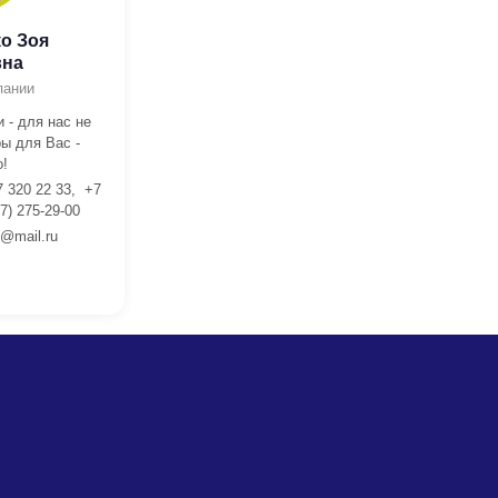
о Зоя
вна
пании
 - для нас не
ы для Вас -
!
7 320 22 33, +7
7) 275-29-00
l@mail.ru