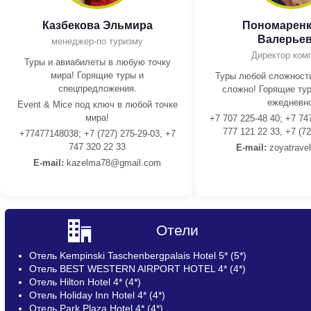
Казбекова Эльмира
Пономаренк
Валерье
менеджер-по туризму
Директор ком
Туры и авиабилеты в любую точку
мира! Горящие туры и
Туры любой сложности
спецпредложения.
сложно! Горящие тур
ежедневно
Event & Mice под ключ в любой точке
мира!
+7 707 225-48 40; +7 74
777 121 22 33, +7 (72
+77477148038; +7 (727) 275-29-03, +7
747 320 22 33
E-mail:
z
oyatrave
E-mail:
kazelma78@gmail.com
Отели
Отель Kempinski Taschenbergpalais Hotel 5* (5*)
Отель BEST WESTERN AIRPORT HOTEL 4* (4*)
Отель Hilton Hotel 4* (4*)
Отель Holiday Inn Hotel 4* (4*)
Отель Park Plaza Hotel 4* (4*)