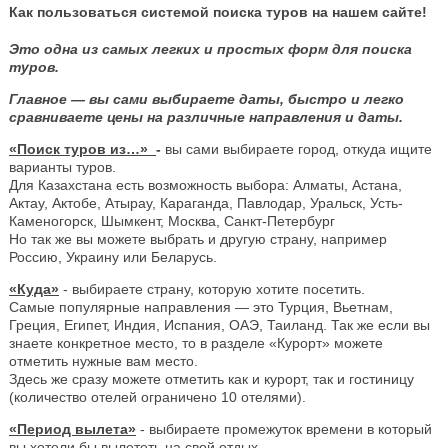
Как пользоваться системой поиска туров на нашем сайте!
Это одна из самых легких и простых форм для поиска
туров.
Главное — вы сами выбираете даты, быстро и легко
сравниваете цены на различные направления и даты.
«Поиск туров из…»
-
вы сами выбираете город, откуда ищите
варианты туров.
Для Казахстана есть возможность выбора: Алматы, Астана,
Актау, Актобе, Атырау, Караганда, Павлодар, Уральск, Усть-
Каменогорск, Шымкент, Москва, Санкт-Петербург
Но так же вы можете выбрать и другую страну, например
Россию, Украину или Беларусь.
«Куда»
- выбираете страну, которую хотите посетить.
Самые популярные направления — это Турция, Вьетнам,
Греция, Египет, Индия, Испания, ОАЭ, Таиланд. Так же если вы
знаете конкретное место, то в разделе «Курорт» можете
отметить нужные вам место.
Здесь же сразу можете отметить как и курорт, так и гостиницу
(количество отелей ограничено 10 отелями).
«Период вылета»
- выбираете промежуток времени в который
вы хотели бы вылететь на свой отдых.