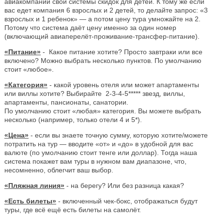
авиакомпаний свои системы скидок для детей. К тому же если
вас едет компания 6 взрослых и 2 детей, то делайте запрос: «3
взрослых и 1 ребенок» — а потом цену тура умножайте на 2.
Потому что система даёт цену именно за один номер
(включающий авиаперелёт-проживание-трансфер-питание).
«Питание»
- Какое питание хотите? Просто завтраки или все
включено? Можно выбрать несколько пунктов. По умолчанию
стоит «любое».
«Категория»
- какой уровень отеля или может апартаменты
или виллы хотите? Выбирайте 2-3-4-5***** звезд, виллы,
апартаменты, пансионаты, санатории.
По умолчанию стоит «любая» категория. Вы можете выбрать
несколько (например, только отели 4 и 5*).
«Цена»
- если вы знаете точную сумму, которую хотите/можете
потратить на тур — вводите «от» и «до» в удобной для вас
валюте (по умолчанию стоит тенге или доллар). Тогда наша
система покажет вам туры в нужном вам диапазоне, что,
несомненно, облегчит ваш выбор.
«Пляжная линия»
- на берегу? Или без разница какая?
«Есть билеты»
- включенный чек-бокс, отображаться будут
туры, где всё ещё есть билеты на самолёт.