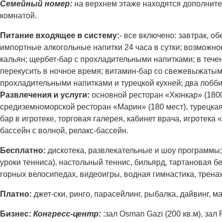
Семейный номер:
на верхнем этаже находятся дополнител
комнатой.
Питание входящее в систему:
- все включено: завтрак, о
импортные алкогольные напитки 24 часа в сутки; возможнос
кальян; щербет-бар с прохладительными напитками; в течен
перекусить в ночное время; витамин-бар со свежевыжатым
прохладительными напитками и турецкой кухней; два лобб
Развлечения и услуги:
основной ресторан «Хюнкар» (1800 
средиземноморской ресторан «Марин» (180 мест), турецкая 
бар в игротеке, торговая галерея, кабинет врача, игротека
бассейн с волной, релакс-бассейн.
Бесплатно:
дискотека, развлекательные и шоу программы; 
уроки тенниса), настольный теннис, бильярд, тартановая б
горных велосипедах, видеоигры, водная гимнастика, тренаже
Платно:
джет-ски, ринго, парасейлинг, рыбалка, дайвинг, м
Бизнес:
Конгресс-центр:
:зал Osman Gazi (200 кв.м), зал 