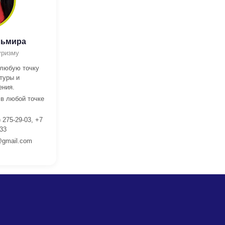
льмира
уризму
 любую точку
туры и
ения.
 в любой точке
 275-29-03, +7
 33
gmail.com