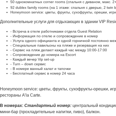
50 однокомнатных corner rooms (спальня с диваном, макс. 2+
92 dublex family rooms (на 1 этаже: спальня с дверью, 2 twin 
Honeymoon service: цветы, фрукты, сухофрукты, орешки, игри
Дополнительные услуги для отдыхающих в здании VIP Resi
- Встреча в отеле работниками отдела Guest Relation
- Информация по отелю и сопровождение в номер
- Услуга одного официанта и одной горничной постоянно меж
- Специальные павильоны на пляже и резервация на них
- Сервис на пляж делают каждый час между 10:00-17:00
- Сопровождение до номера на Escort
- Каждый вечер Vip set-up
- Turn – down сервис
- В номере ванный халат и тапочки
- Бесплатный сервис в номер 24 часа
Honeymoon service: цветы, фрукты, сухофрукты-орешки, игр
рестораны A’la Carte.
В номерах:
Стандартный номер:
центральный кондицион
мини-бар (прохладительные напитки, пиво), балкон.