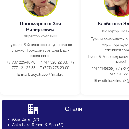
Пономаренко Зоя
Казбекова Э
Валерьевна
менеджер-по т
Директор компании
Туры и авиабилеты в
мира! Горящие 
Туры любой сложности - для нас не
спецпредлож
сложно! Горящие туры для Вас -
ежедневно!
Event & Mice под ключ
мира!
+7 707 225-48 40; +7 747 320 22 33, +7
777 121 22 33, +7 (727) 275-29-00
+77477148038; +7 (727)
747 320 22
E-mail:
z
oyatravel@mail.ru
E-mail:
kazelma78@
Отели
Akra Barut (5*)
Aska Lara Resort & Spa (5*)