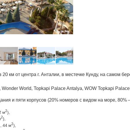
 20 км от центра г. Анталии, в местечке Кунду, на самом бе
l, Wonder World, Topkapi Palace Antalya, WOW Topkapi Palac
дания и пяти корпусов (20% номеров с видом на море, 80% –
2
2 м
),
2
м
),
2
, 44 м
),