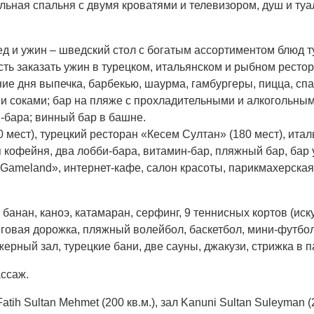
ьная спальня с двумя кроватями и телевизором, душ и туал
бед и ужин – шведский стол с богатым ассортиментом блюд 
ть заказать ужин в турецком, итальянском и рыбном рестора
ие дня выпечка, барбекью, шаурма, гамбургеры, пицца, спа
и соками; бар на пляже с прохладительными и алкогольным
и-бара; винный бар в башне.
мест), турецкий ресторан «Кесем Султан» (180 мест), итал
кофейня, два лобби-бара, витамин-бар, пляжный бар, бар у
 «Gameland», интернет-кафе, салон красоты, парикмахерская
банан, каноэ, катамаран, серфинг, 9 теннисных кортов (ис
еговая дорожка, пляжный волейбол, баскетбол, мини-футбол,
рный зал, турецкие бани, две сауны, джакузи, стрижка в па
ассаж.
Fatih Sultan Mehmet (200 кв.м.), зал Kanuni Sultan Suleyman (2