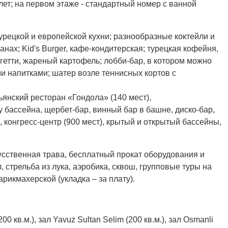
ет; на первом этаже - стандартный номер с ванной
турецкой и европейской кухни; разнообразные коктейли и
нах; Kid's Burger, кафе-кондитерская; турецкая кофейня,
гетти, жареный картофель; лобби-бар, в котором можно
и напитками; шатер возле теннисных кортов с
ьянский ресторан «Гондола» (140 мест),
 бассейна, щербет-бар, винный бар в башне, диско-бар,
, конгресс-центр (900 мест), крытый и открытый бассейны,
кусственная трава, бесплатный прокат оборудования и
 стрельба из лука, аэробика, сквош, групповые туры на
рикмахерской (укладка – за плату).
00 кв.м.), зал Yavuz Sultan Selim (200 кв.м.), зал Osmanli