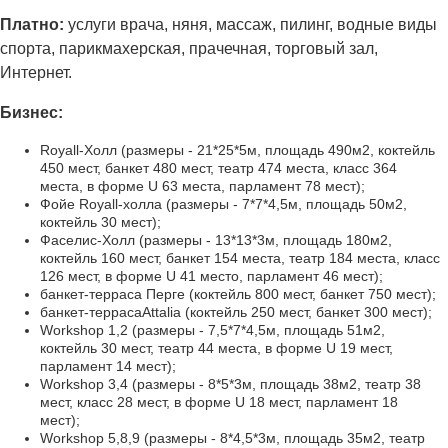
Платно:
услуги врача, няня, массаж, пилинг, водные виды
спорта, парикмахерская, прачечная, торговый зал,
Интернет.
Бизнес:
Royall-Холл (размеры - 21*25*5м, площадь 490м2, коктейль
450 мест, банкет 480 мест, театр 474 места, класс 364
места, в форме U 63 места, парламент 78 мест);
Фойе Royall-холла (размеры - 7*7*4,5м, площадь 50м2,
коктейль 30 мест);
Фаcелис-Холл (размеры - 13*13*3м, площадь 180м2,
коктейль 160 мест, банкет 154 места, театр 184 места, класс
126 мест, в форме U 41 место, парламент 46 мест);
банкет-терраса Перге (коктейль 800 мест, банкет 750 мест);
банкет-террасаAttalia (коктейль 250 мест, банкет 300 мест);
Workshop 1,2 (размеры - 7,5*7*4,5м, площадь 51м2,
коктейль 30 мест, театр 44 места, в форме U 19 мест,
парламент 14 мест);
Workshop 3,4 (размеры - 8*5*3м, площадь 38м2, театр 38
мест, класс 28 мест, в форме U 18 мест, парламент 18
мест);
Workshop 5,8,9 (размеры - 8*4,5*3м, площадь 35м2, театр