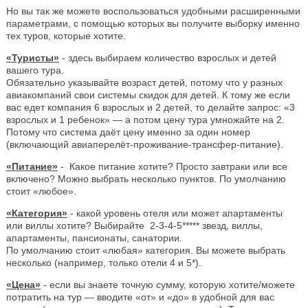
Но вы так же можете воспользоваться удобными расширенными
параметрами, с помощью которых вы получите выборку именно
тех туров, которые хотите.
«Туристы»
- здесь выбираем количество взрослых и детей
вашего тура.
Обязательно указывайте возраст детей, потому что у разных
авиакомпаний свои системы скидок для детей. К тому же если
вас едет компания 6 взрослых и 2 детей, то делайте запрос: «3
взрослых и 1 ребенок» — а потом цену тура умножайте на 2.
Потому что система даёт цену именно за один номер
(включающий авиаперелёт-проживание-трансфер-питание).
«Питание»
- Какое питание хотите? Просто завтраки или все
включено? Можно выбрать несколько пунктов. По умолчанию
стоит «любое».
«Категория»
- какой уровень отеля или может апартаменты
или виллы хотите? Выбирайте 2-3-4-5***** звезд, виллы,
апартаменты, пансионаты, санатории.
По умолчанию стоит «любая» категория. Вы можете выбрать
несколько (например, только отели 4 и 5*).
«Цена»
- если вы знаете точную сумму, которую хотите/можете
потратить на тур — вводите «от» и «до» в удобной для вас