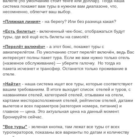
валюте (по умолчанию стоит тенге или доллар). Тогда наша
система покажет вам туры в нужном вам диапазоне, что,
несомненно, облегчит ваш выбор.
«Пляжная линия»
- на берегу? Или без разница какая?
«Есть билеты»
- включенный чек-бокс, отображаться будут
туры, где всё ещё есть билеты на самолёт.
«Перелёт включён»
- а этот бокс, покажет туры с
авиаперелётом. По умолчанию стоит перелёт включён, ведь Вас
интересует полны пакет тура. Если же вам нужно только отель
(наземное обслуживание) — уберите галочку. Но тогда из
пакета исчезнет и трансфер. Останется только проживание в
отеле.
«Найти»
- наша система ищет все туры, которые соответствуют
вашим требованиям. В итоге выходит список отелей и туров, с
названиями отелей, категорией отелей, отзывами на отели,
картами месторасположения отелей, рейтингом отелей, датами
вылетов и всех параметров (категория номера, питание) и
главное — цена. Это актуальная цена на данный момент.
Бронируйте сейчас.
"Все туры"
- зеленая кнопка, там лежат все туры от всех
туроператоров, показаны все варианты по датам и количеству