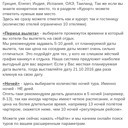
Греция, Египет, Индия, Испания, ОАЭ, Таиланд. Так же если вы
знаете конкретное место, то в разделе «Курорт» можете
отметить нужные вам место.
Здесь же сразу можете отметить как и курорт, так и гостиницу
(количество отелей ограничено 10 отелями).
«Период вылета»
- выбираете промежуток времени в который
вы хотели бы вылететь на свой отдых.
Мы рекомендуем задавать 5-10 дней, от планируемой даты
вылета, так как цена на соседние даты может очень сильно
отличаться. Это подойдёт для тех, у кого не слишком жёсткий
график каникул и отдыха. Наша система предложит наиболее
выгодный для вас вариант. Если у Вас жесткая планируемая
дата вылета, тогда выставляйте дату 21.10.2016 два раза
кликнув на свою дату.
«Ночей»
- здесь выбираете количество ночей тура. Именно
ночей - НЕ дней.
Опять-таки рекомендуем делать диапазон в 5 ночей (например,
8-13), так как иногда чартеры имеют четкое расписание, и порой
цена на более длительное время, например 13 ночей полётом
чартером, окажется ниже, чем 10 ночей «регулярным рейсом».
Можете уже сейчас нажать «Найти» и мы начнем онлайн поиск
туров по вашим расширенным параметрам.