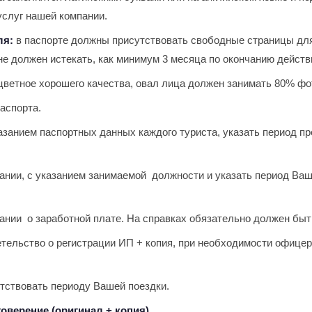
услуг нашей компании.
ля:
в паспорте должны присутствовать свободные страницы для 
е должен истекать, как минимум 3 месяца по окончанию действи
цветное хорошего качества, овал лица должен занимать 80% ф
аспорта.
азанием паспортных данных каждого туриста, указать период пр
нии, с указанием занимаемой должности и указать период Ваш
нии о заработной плате. На справках обязательно должен быт
тельство о регистрации ИП + копия, при необходимости офице
тствовать периоду Вашей поездки.
товерение
(оригинал + копия).