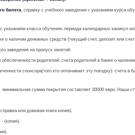
го билета
, справку с учебного заведения с указанием курса о
с указанием класса обучения, периода календарных каникул или
ке о наличии денежных средств (текущий счет, депозит или счет 
ого заведения на пропуск занятий.
обеспеченности родителей: счета родителей в банке о наличии 
енности спонсора(того кто оплачивает эту поездку): счета в б
н минимальная сумма покрытия составляет 30000 евро.
Наши стр
справка или домовая книга копия).
- (копия).
ия).