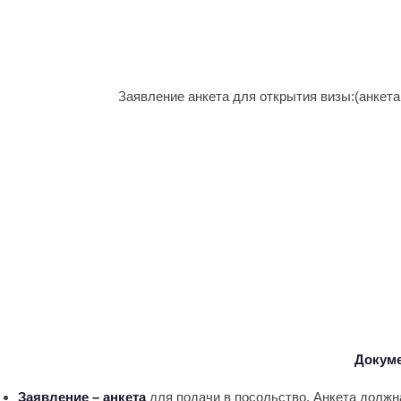
Заявление анкета для открытия визы:(анкета
Докуме
Заявление – анкета
для подачи в посольство. Анкета должна