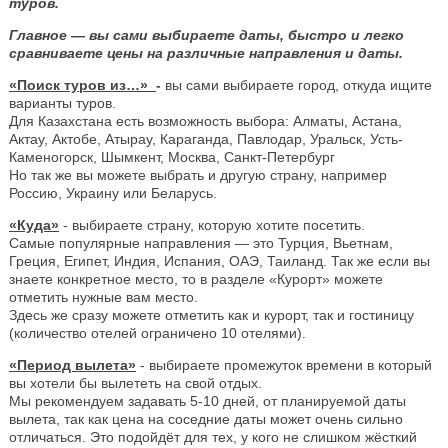
туров.
Главное — вы сами выбираете даты, быстро и легко
сравниваете цены на различные направления и даты.
«Поиск туров из…»
-
вы сами выбираете город, откуда ищите
варианты туров.
Для Казахстана есть возможность выбора: Алматы, Астана,
Актау, Актобе, Атырау, Караганда, Павлодар, Уральск, Усть-
Каменогорск, Шымкент, Москва, Санкт-Петербург
Но так же вы можете выбрать и другую страну, например
Россию, Украину или Беларусь.
«Куда»
- выбираете страну, которую хотите посетить.
Самые популярные направления — это Турция, Вьетнам,
Греция, Египет, Индия, Испания, ОАЭ, Таиланд. Так же если вы
знаете конкретное место, то в разделе «Курорт» можете
отметить нужные вам место.
Здесь же сразу можете отметить как и курорт, так и гостиницу
(количество отелей ограничено 10 отелями).
«Период вылета»
- выбираете промежуток времени в который
вы хотели бы вылететь на свой отдых.
Мы рекомендуем задавать 5-10 дней, от планируемой даты
вылета, так как цена на соседние даты может очень сильно
отличаться. Это подойдёт для тех, у кого не слишком жёсткий