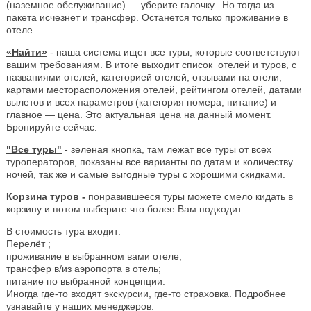
(наземное обслуживание) — уберите галочку. Но тогда из
пакета исчезнет и трансфер. Останется только проживание в
отеле.
«Найти»
- наша система ищет все туры, которые соответствуют
вашим требованиям. В итоге выходит список отелей и туров, с
названиями отелей, категорией отелей, отзывами на отели,
картами месторасположения отелей, рейтингом отелей, датами
вылетов и всех параметров (категория номера, питание) и
главное — цена. Это актуальная цена на данный момент.
Бронируйте сейчас.
"Все туры"
- зеленая кнопка, там лежат все туры от всех
туроператоров, показаны все варианты по датам и количеству
ночей, так же и самые выгодные туры с хорошими скидками.
Корзина туров
-
понравившееся туры можете смело кидать в
корзину и потом выберите что более Вам подходит
В стоимость тура входит:
Перелёт ;
проживание в выбранном вами отеле;
трансфер в/из аэропорта в отель;
питание по выбранной концепции.
Иногда где-то входят экскурсии, где-то страховка. Подробнее
узнавайте у наших менеджеров.