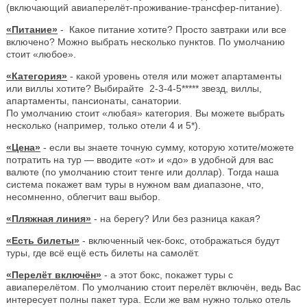
(включающий авиаперелёт-проживание-трансфер-питание).
«Питание»
- Какое питание хотите? Просто завтраки или все
включено? Можно выбрать несколько пунктов. По умолчанию
стоит «любое».
«Категория»
- какой уровень отеля или может апартаменты
или виллы хотите? Выбирайте 2-3-4-5***** звезд, виллы,
апартаменты, пансионаты, санатории.
По умолчанию стоит «любая» категория. Вы можете выбрать
несколько (например, только отели 4 и 5*).
«Цена»
- если вы знаете точную сумму, которую хотите/можете
потратить на тур — вводите «от» и «до» в удобной для вас
валюте (по умолчанию стоит тенге или доллар). Тогда наша
система покажет вам туры в нужном вам диапазоне, что,
несомненно, облегчит ваш выбор.
«Пляжная линия»
- на берегу? Или без разница какая?
«Есть билеты»
- включенный чек-бокс, отображаться будут
туры, где всё ещё есть билеты на самолёт.
«Перелёт включён»
- а этот бокс, покажет туры с
авиаперелётом. По умолчанию стоит перелёт включён, ведь Вас
интересует полны пакет тура. Если же вам нужно только отель