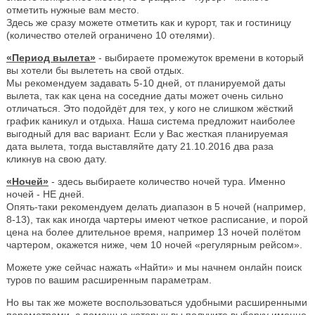
отметить нужные вам место.
Здесь же сразу можете отметить как и курорт, так и гостиницу
(количество отелей ограничено 10 отелями).
«Период вылета»
- выбираете промежуток времени в который
вы хотели бы вылететь на свой отдых.
Мы рекомендуем задавать 5-10 дней, от планируемой даты
вылета, так как цена на соседние даты может очень сильно
отличаться. Это подойдёт для тех, у кого не слишком жёсткий
график каникул и отдыха. Наша система предложит наиболее
выгодный для вас вариант. Если у Вас жесткая планируемая
дата вылета, тогда выставляйте дату 21.10.2016 два раза
кликнув на свою дату.
«Ночей»
- здесь выбираете количество ночей тура. Именно
ночей - НЕ дней.
Опять-таки рекомендуем делать диапазон в 5 ночей (например,
8-13), так как иногда чартеры имеют четкое расписание, и порой
цена на более длительное время, например 13 ночей полётом
чартером, окажется ниже, чем 10 ночей «регулярным рейсом».
Можете уже сейчас нажать «Найти» и мы начнем онлайн поиск
туров по вашим расширенным параметрам.
Но вы так же можете воспользоваться удобными расширенными
параметрами, с помощью которых вы получите выборку именно