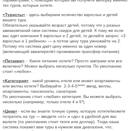
тех туров, которые хотите.
«Туристы»
- здесь выбираем количество взрослых и детей
вашего тура.
Обязательно указывайте возраст детей, потому что у разных
авиакомпаний свои системы скидок для детей. К тому же если
вас едет компания 6 взрослых и 2 детей, то делайте запрос: «3
взрослых и 1 ребенок» — а потом цену тура умножайте на 2.
Потому что система даёт цену именно за один номер
(включающий авиаперелёт-проживание-трансфер-питание).
«Питание»
- Какое питание хотите? Просто завтраки или все
включено? Можно выбрать несколько пунктов. По умолчанию
стоит «любое».
«Категория»
- какой уровень отеля или может апартаменты
или виллы хотите? Выбирайте 2-3-4-5***** звезд, виллы,
апартаменты, пансионаты, санатории.
По умолчанию стоит «любая» категория. Вы можете выбрать
несколько (например, только отели 4 и 5*).
«Цена»
- если вы знаете точную сумму, которую хотите/можете
потратить на тур — вводите «от» и «до» в удобной для вас
валюте (по умолчанию стоит тенге или доллар). Тогда наша
система покажет вам туры в нужном вам диапазоне, что,