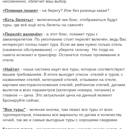
несомненно, облегчит ваш выбор.
«Пляжная линия»
- на берегу? Или без разница какая?
«Есть билеты»
- включенный чек-бокс, отображаться будут
туры, где всё ещё есть билеты на самолёт.
«Перелёт включён»
- а этот бокс, покажет туры с
авиаперелётом. По умолчанию стоит перелёт включён, ведь Вас
интересует полны пакет тура. Если же вам нужно только отель
(наземное обслуживание) — уберите галочку. Но тогда из
пакета исчезнет и трансфер. Останется только проживание в
отеле.
«Найти»
- наша система ищет все туры, которые соответствуют
вашим требованиям. В итоге выходит список отелей и туров, с
названиями отелей, категорией отелей, отзывами на отели,
картами месторасположения отелей, рейтингом отелей, датами
вылетов и всех параметров (категория номера, питание) и
главное — цена. Это актуальная цена на данный момент.
Бронируйте сейчас.
"Все туры"
- зеленая кнопка, там лежат все туры от всех
туроператоров, показаны все варианты по датам и количеству
ночей, так же и самые выгодные туры с хорошими скидками.
Корзина туров
-
понравившееся туры можете смело кидать в