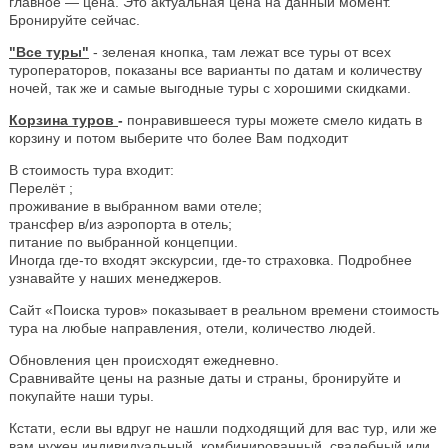
главное — цена. Это актуальная цена на данный момент.
Бронируйте сейчас.
"Все туры"
- зеленая кнопка, там лежат все туры от всех
туроператоров, показаны все варианты по датам и количеству
ночей, так же и самые выгодные туры с хорошими скидками.
Корзина туров
-
понравившееся туры можете смело кидать в
корзину и потом выберите что более Вам подходит
В стоимость тура входит:
Перелёт ;
проживание в выбранном вами отеле;
трансфер в/из аэропорта в отель;
питание по выбранной концепции.
Иногда где-то входят экскурсии, где-то страховка. Подробнее
узнавайте у наших менеджеров.
Сайт «Поиска туров» показывает в реальном времени стоимость
тура на любые направления, отели, количество людей.
Обновления цен происходят ежедневно.
Сравнивайте цены на разные даты и страны, бронируйте и
покупайте наши туры.
Кстати, если вы вдруг не нашли подходящий для вас тур, или же
вам нужен индивидуальный, комбинированный, свадебный или