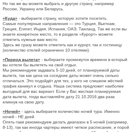
Но так же вы можете выбрать и другую страну, например
Россию, Украину или Беларусь.
«Куда»
- выбираете страну, которую хотите посетить.
Самые популярные направления — это Турция, Вьетнам,
Греция, Египет, Индия, Испания, ОАЭ, Таиланд. Так же если вы
знаете конкретное место, то в разделе «Курорт» можете
отметить нужные вам место.
Здесь же сразу можете отметить как и курорт, так и гостиницу
(количество отелей ограничено 10 отелями).
«Период вылета»
- выбираете промежуток времени в который
вы хотели бы вылететь на свой отдых.
Мы рекомендуем задавать 5-10 дней, от планируемой даты
вылета, так как цена на соседние даты может очень сильно
отличаться. Это подойдёт для тех, у кого не слишком жёсткий
график каникул и отдыха. Наша система предложит наиболее
выгодный для вас вариант. Если у Вас жесткая планируемая
дата вылета, тогда выставляйте дату 21.10.2016 два раза
кликнув на свою дату.
«Ночей»
- здесь выбираете количество ночей тура. Именно
ночей - НЕ дней.
Опять-таки рекомендуем делать диапазон в 5 ночей (например,
8-13), так как иногда чартеры имеют четкое расписание, и порой