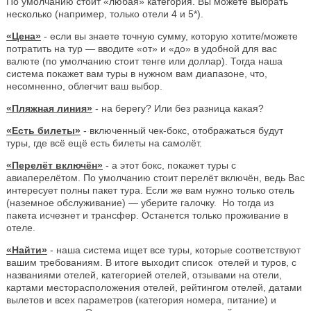
По умолчанию стоит «любая» категория. Вы можете выбрать
несколько (например, только отели 4 и 5*).
«Цена»
- если вы знаете точную сумму, которую хотите/можете
потратить на тур — вводите «от» и «до» в удобной для вас
валюте (по умолчанию стоит тенге или доллар). Тогда наша
система покажет вам туры в нужном вам диапазоне, что,
несомненно, облегчит ваш выбор.
«Пляжная линия»
- на берегу? Или без разница какая?
«Есть билеты»
- включенный чек-бокс, отображаться будут
туры, где всё ещё есть билеты на самолёт.
«Перелёт включён»
- а этот бокс, покажет туры с
авиаперелётом. По умолчанию стоит перелёт включён, ведь Вас
интересует полны пакет тура. Если же вам нужно только отель
(наземное обслуживание) — уберите галочку. Но тогда из
пакета исчезнет и трансфер. Останется только проживание в
отеле.
«Найти»
- наша система ищет все туры, которые соответствуют
вашим требованиям. В итоге выходит список отелей и туров, с
названиями отелей, категорией отелей, отзывами на отели,
картами месторасположения отелей, рейтингом отелей, датами
вылетов и всех параметров (категория номера, питание) и