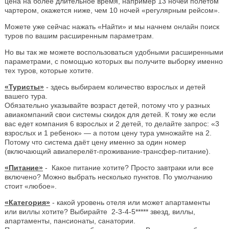
цена на более длительное время, например 13 ночей полётом
чартером, окажется ниже, чем 10 ночей «регулярным рейсом».
Можете уже сейчас нажать «Найти» и мы начнем онлайн поиск
туров по вашим расширенным параметрам.
Но вы так же можете воспользоваться удобными расширенными
параметрами, с помощью которых вы получите выборку именно
тех туров, которые хотите.
«Туристы»
- здесь выбираем количество взрослых и детей
вашего тура.
Обязательно указывайте возраст детей, потому что у разных
авиакомпаний свои системы скидок для детей. К тому же если
вас едет компания 6 взрослых и 2 детей, то делайте запрос: «3
взрослых и 1 ребенок» — а потом цену тура умножайте на 2.
Потому что система даёт цену именно за один номер
(включающий авиаперелёт-проживание-трансфер-питание).
«Питание»
- Какое питание хотите? Просто завтраки или все
включено? Можно выбрать несколько пунктов. По умолчанию
стоит «любое».
«Категория»
- какой уровень отеля или может апартаменты
или виллы хотите? Выбирайте 2-3-4-5***** звезд, виллы,
апартаменты, пансионаты, санатории.