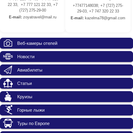
22 33, +7 777 121 22 33, +7
+77477148038; +7 (727) 275-
(727) 275-29-00
29-03, +7 747 320 22 33
E-mail:
z
oyatravel@mail.ru
E-mail:
kazelma78@gmail.com
Веб-камеры отелей
Новости
Авиабилеты
Статьи
Круизы
Горные лыжи
Туры по Европе